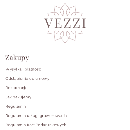
Czy kolczyki krzyże mogą być dobrym
prezentem?
Czy kolczyki z motywem krzyża mają
znaczenie symboliczne?
Z czym łączyć złote i srebrne kolczyki krzyże?
Zakupy
Wysyłka i płatność
Odstąpienie od umowy
Reklamacje
Jak pakujemy
Regulamin
Regulamin usługi grawerowania
Regulamin Kart Podarunkowych