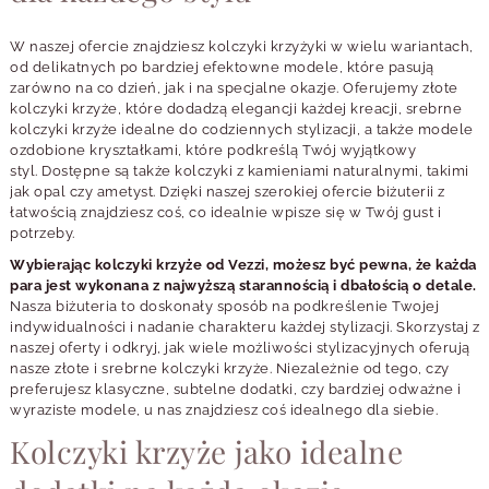
W naszej ofercie znajdziesz kolczyki krzyżyki w wielu wariantach,
od delikatnych po bardziej efektowne modele, które pasują
zarówno na co dzień, jak i na specjalne okazje. Oferujemy złote
kolczyki krzyże, które dodadzą elegancji każdej kreacji, srebrne
kolczyki krzyże idealne do codziennych stylizacji, a także modele
ozdobione kryształkami, które podkreślą Twój wyjątkowy
styl. Dostępne są także kolczyki z kamieniami naturalnymi, takimi
jak opal czy ametyst. Dzięki naszej szerokiej ofercie biżuterii z
łatwością znajdziesz coś, co idealnie wpisze się w Twój gust i
potrzeby.
Wybierając kolczyki krzyże od Vezzi, możesz być pewna, że każda
para jest wykonana z najwyższą starannością i dbałością o detale.
Nasza biżuteria to doskonały sposób na podkreślenie Twojej
indywidualności i nadanie charakteru każdej stylizacji. Skorzystaj z
naszej oferty i odkryj, jak wiele możliwości stylizacyjnych oferują
nasze złote i srebrne kolczyki krzyże. Niezależnie od tego, czy
preferujesz klasyczne, subtelne dodatki, czy bardziej odważne i
wyraziste modele, u nas znajdziesz coś idealnego dla siebie.
Kolczyki krzyże jako idealne