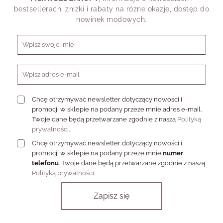
dodatki. Vezzi oferuje szeroki wybór kolczyków krzyży, które z
bestsellerach, zniżki i rabaty na różne okazje, dostęp do
pewnością spełnią oczekiwania nawet najbardziej wymagających
nowinek modowych.
klientów. W kolekcji dostępne są zarówno klasyczne, subtelne
wzory, jak i bardziej nowoczesne, odważne projekty. Dzięki
Formularz zapisu do newslettera
różnorodności stylów i wykończeń każdy znajdzie coś dla siebie.
Kolczyki krzyże z Vezzi to nie tylko modny dodatek, ale także
wyraz głębokich wartości i przekonań.
Doskonale sprawdzą się
jako prezent na różne okazje – od urodzin, przez święta, aż po
jubileusze.
Mogą być także upominkiem z okazji Pierwszej
Komunii.
Chcę otrzymywać newsletter dotyczący nowości i
Wybierając kolczyki krzyże z Vezzi, dajesz nie tylko elegancki
promocji w sklepie na podany przeze mnie adres e-mail.
prezent, ale także wyrażasz troskę o najbliższych. Skorzystaj z
Twoje dane będą przetwarzane zgodnie z naszą
Polityką
naszej oferty i obdaruj bliską osobę czymś wyjątkowym!
prywatności
.
FAQ - kolczyki krzyże
Chcę otrzymywać newsletter dotyczący nowości i
promocji w sklepie na podany przeze mnie
numer
telefonu
. Twoje dane będą przetwarzane zgodnie z naszą
Polityką prywatności
.
Czy kolczyki krzyże pasują tylko do
eleganckich stylizacji?
Jakie kolczyki krzyżyki wybrać na co dzień?