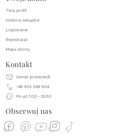
Twój profil
Historia zakupów
Logowanie
Rejestracja
Mapa strony
Kontakt
[email protected]
+48 503 388 904
Pracujemy
Pn-pt 7:00 - 15:00
od
poniedziałku
Obserwuj nas
do
piątku
od
siódmej