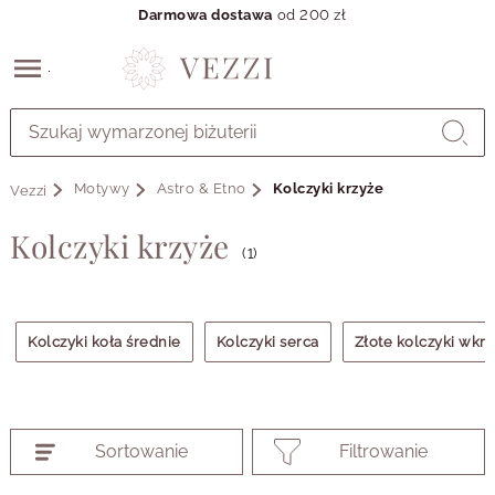
Darmowa dostawa
od 200 zł
Przejdź
do
GŁÓWNEJ
ZAWARTOŚCI
Motywy
Astro & Etno
Kolczyki krzyże
Vezzi
PRODUKTÓW
MENU
Kolczyki krzyże
MENU
(1)
UŻYTKOWNIKA
WYSZUKIWARKI
Kolczyki koła średnie
Kolczyki serca
Złote kolczyki wkrę
Sortowanie
Filtrowanie