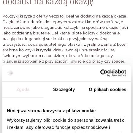
dodatki na każdą okazję
Kolczyki krzyże z oferty Vezzi to idealne dodatki na każdą okazję.
Dzięki różnorodności dostępnych wzorów i kolorów możesz je
nosić zarówno jako eleganckie kolczyki na specjalne okazje, jak i
jako codzienną biżuterię. Delikatne, złote kolczyki doskonale
pasują do eleganckiej sukienki na przyjęcie czy ważną
uroczystość, dodając subtelnego blasku i wyrafinowania. Z kolei
srebrne kolczyki krzyżyki, dzięki swojej uniwersalności, są
świetnym wyborem na co dzień, niezależnie od tego, czy
planujesz spotkanie z przyjaciółmi, wyjście do pracy czy spacer.
Modele ozdobione kryształkami mogą dodać wyjątkowego
charakteru zarówno formalnym stylizacjom, jak i bardziej
swobodnym outfitom.
Kolczyki krzyżyki od Vezzi to niezwykle uniwersalna propozycja.
Zgoda
Szczegóły
O plikach cookies
Dzięki nim każde Twoje wyjście zyska nowy wymiar stylu.
Doskonale komponują się z różnymi elementami garderoby – od
prostych jeansów i t-shirtów, po bardziej wykwintne, wieczorowe
kreacje. Postaw na biżuterię, która podkreśli Twoją
Niniejsza strona korzysta z plików cookie
Czytaj więcej
indywidualność i pozwoli Ci wyróżnić się w tłumie. Skorzystaj z
Wykorzystujemy pliki cookie do spersonalizowania treści
naszej oferty już dziś!
i reklam, aby oferować funkcje społecznościowe i
Jak wybrać kolczyki krzyże do