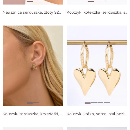
Nausznica serduszka, złoty S208218Z00
Kolczyki kółeczka, serduszka, stal pozłacana S212249Z00
Kolczyki serduszka, kryształki, stal pozłacana S211673Z00
Kolczyki kółko, serce, stal pozłacana S212667Z00