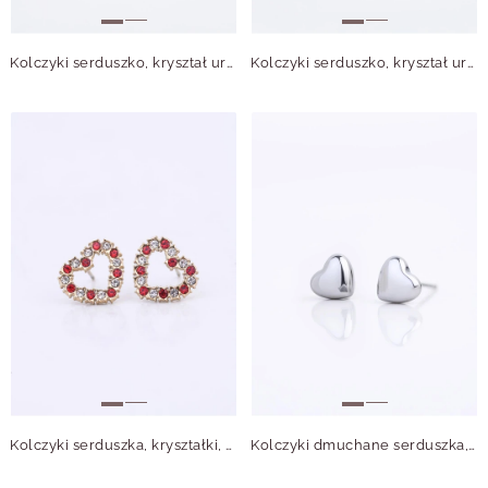
Kolczyki serduszko, kryształ urodzeniowy Marzec, stal pozłacana S210757Z00
Kolczyki serduszko, kryształ urodzeniowy Czerwiec, stal pozłacana S210761Z00
Kolczyki serduszka, kryształki, stal pozłacana S212769Z00
Kolczyki dmuchane serduszka, stal S209969S00