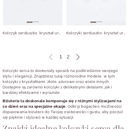
Kolczyk serduszko, kryształ urodzeniowy Sierpień, stal pozłacana S210762Z00
Kolczyki serduszko, kryształ urodzeniowy Styczeń, stal pozłacana S210755Z00
1
2
Kolczyki serca to doskonały sposób na podkreślenie swojego
stylu i elegancji. Znajdziesz tutaj różnorodne modele, w tym
kolczyki z kryształkami, złote, ażurowe oraz wiele innych.
Dostępne są zarówno kolczyki z delikatnymi detalami, jak i
bardziej efektowne i wyraziste.
Biżuteria ta doskonale komponuje się z różnymi stylizacjami na
co dzień oraz na specjalne okazje.
Odkryj bogactwo możliwości
dopasowania biżuterii do Twojej osobowości i gustu, aby poczuć
się pięknie i stylowo w każdej sytuacji.
Znajdź idealne kolczyki serca dla