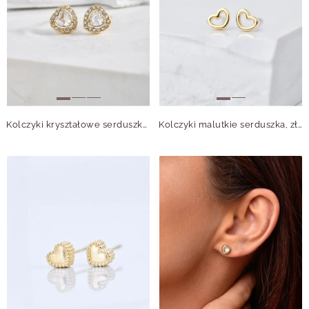
Kolczyki kryształowe serduszka, złoty S205023Z00
Kolczyki malutkie serduszka, złoty S205921Z00