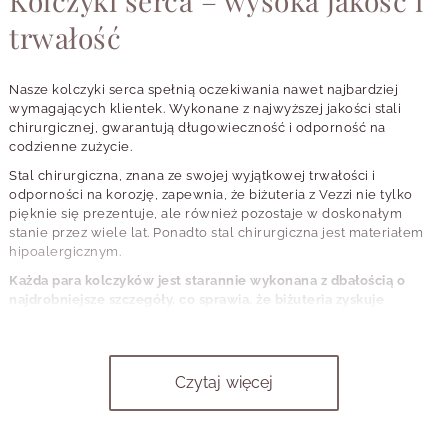
Kolczyki serca – wysoka jakość i
trwałość
Nasze kolczyki serca spełnią oczekiwania nawet najbardziej
wymagających klientek. Wykonane z najwyższej jakości stali
chirurgicznej, gwarantują długowieczność i odporność na
codzienne zużycie.
Stal chirurgiczna, znana ze swojej wyjątkowej trwałości i
odporności na korozję, zapewnia, że biżuteria z Vezzi nie tylko
pięknie się prezentuje, ale również pozostaje w doskonałym
stanie przez wiele lat. Ponadto stal chirurgiczna jest materiałem
hipoalergicznym.
Każda para kolczyków jest starannie wykonana z dbałością o
najdrobniejsze szczegóły, co sprawia, że biżuteria zyskuje
wyjątkowy charakter.
Perfekcyjne wykończenie i precyzyjne
detale nadają kolczykom unikalny wygląd, który z pewnością
przyciągnie uwagę.
Czytaj więcej
W ofercie sklepu Vezzi znajdziesz kolczyki serca, które doskonale
sprawdzą się zarówno na co dzień, jak i na specjalne okazje.
Wybierając biżuterię z Vezzi, inwestujesz w styl i jakość, które
będą cieszyć przez długie lata, podkreślając Twój indywidualny