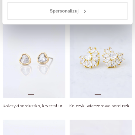
Kolczyki serduszko, kryształ urodzeniowy Październik, stal pozłacana S210764Z00
Kolczyki wieczorowe serduszka B208728P00
Spersonalizuj
Kolczyki serduszko, kryształ urodzeniowy Kwiecień S210758Z00
Kolczyki wieczorowe serduszko B208777P00