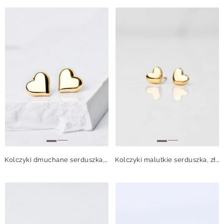
Kolczyki dmuchane serduszka, złoty S206551Z00
Kolczyki malutkie serduszka, złoty S205970Z00