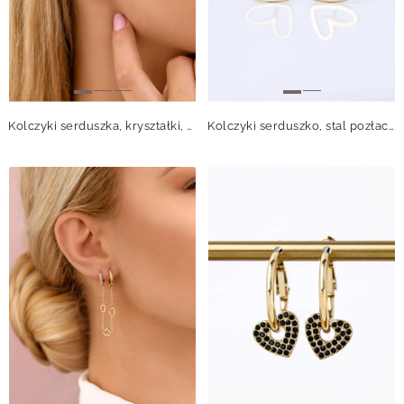
Kolczyki serduszka, kryształki, złoty S207749Z02
Kolczyki serduszko, stal pozłacana S211622Z00