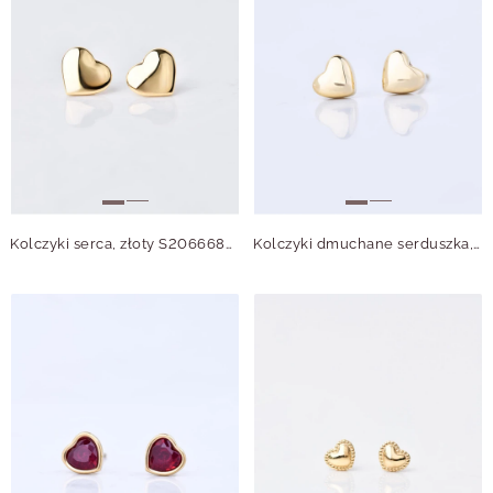
Kolczyki serca, złoty S206668Z00
Kolczyki dmuchane serduszka, stal pozłacana S209969Z00