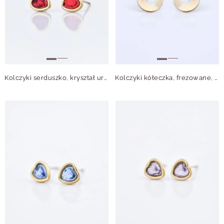
Kolczyki serduszko, kryształ urodzeniowy Lipiec, stal pozłacana S210760Z00
Kolczyki kółeczka, frezowane, serduszka, stal pozłacana S211743Z00