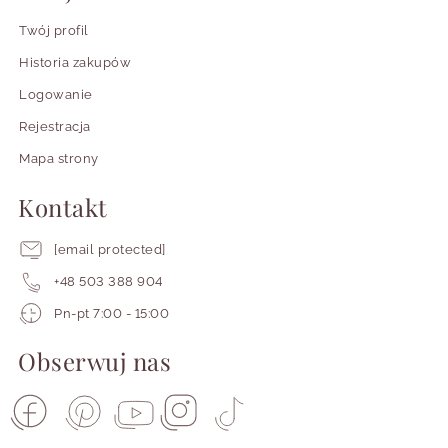
Twój profil
Historia zakupów
Logowanie
Rejestracja
Mapa strony
Kontakt
[email protected]
+48 503 388 904
Pracujemy
Pn-pt 7:00 - 15:00
od
poniedziałku
Obserwuj nas
do
piątku
od
siódmej
do