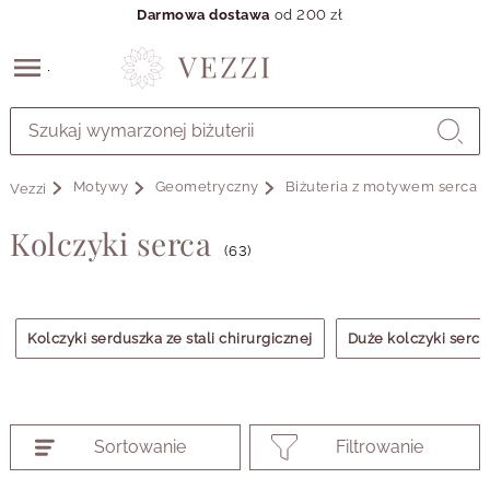
Darmowa dostawa
od 200 zł
Przejdź
do
GŁÓWNEJ
ZAWARTOŚCI
Motywy
Geometryczny
Biżuteria z motywem serca
Vezzi
PRODUKTÓW
MENU
Kolczyki serca
MENU
(63)
UŻYTKOWNIKA
WYSZUKIWARKI
Kolczyki serduszka ze stali chirurgicznej
Duże kolczyki serca
Sortowanie
Filtrowanie