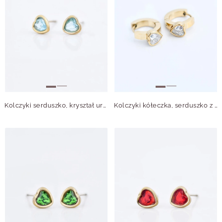
Kolczyki serduszko, kryształ urodzeniowy Grudzień, stal pozłacana S210766Z00
Kolczyki kółeczka, serduszko z kryształkiem, stal pozłacana S215571Z00