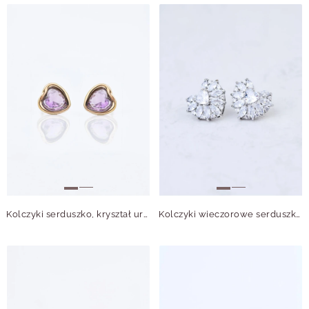
Kolczyki serduszko, kryształ urodzeniowy Luty, stal pozłacana S210756Z00
Kolczyki wieczorowe serduszko B208778P00