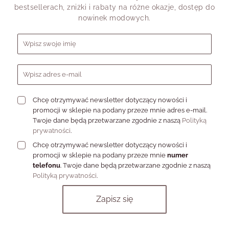
która pomoże Ci wyrazić swój unikalny styl.
bestsellerach, zniżki i rabaty na różne okazje, dostęp do
Kolczyki serca na specjalne
nowinek modowych.
okazje
Formularz zapisu do newslettera
Niezależnie od tego, czy przygotowujesz się na romantyczną
kolację, wesele czy inną ważną uroczystość, kolczyki serca od
Vezzi to idealny wybór. Te eleganckie dodatki skutecznie
przyciągają wzrok i podkreślają elegancję.
Chcę otrzymywać newsletter dotyczący nowości i
promocji w sklepie na podany przeze mnie adres e-mail.
Kolczyki serca od Vezzi doskonale komponują się zarówno z
Twoje dane będą przetwarzane zgodnie z naszą
Polityką
klasycznymi, jak i nowoczesnymi kreacjami, dodając im
prywatności
.
subtelnego uroku. Są idealne na wieczorne gale czy rocznice –
wszystkie momenty, kiedy chcesz poczuć się wyjątkowo.
Chcę otrzymywać newsletter dotyczący nowości i
promocji w sklepie na podany przeze mnie
numer
Wybierając naszą biżuterię, zyskujesz pewność, że Twoje kolczyki
telefonu
. Twoje dane będą przetwarzane zgodnie z naszą
na specjalne okazje będą przyciągać uwagę i podkreślać Twój
Polityką prywatności
.
indywidualny styl.
FAQ - kolczyki serca