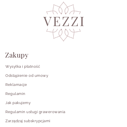
Czy kolczyki serca pasują tylko do
romantycznych stylizacji?
Jakie kolczyki serca wybrać na prezent?
Czy kolczyki serca ze stali chirurgicznej są
trwałe?
Zakupy
Do jakiej fryzury najlepiej pasują kolczyki w
kształcie serca?
Wysyłka i płatność
Odstąpienie od umowy
Reklamacje
Regulamin
Jak pakujemy
Regulamin usługi grawerowania
Zarządzaj subskrypcjami