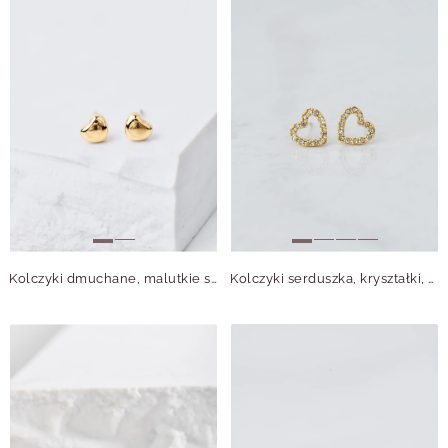
Kolczyki dmuchane, malutkie serduszka, złoty S206670Z00
Kolczyki serduszka, kryształki, złoty S205246Z00