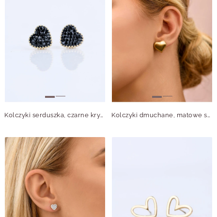
Kolczyki serduszka, czarne kryształki, złoty S207748Z01
Kolczyki dmuchane, matowe serce, stal pozłacana S210032Z00