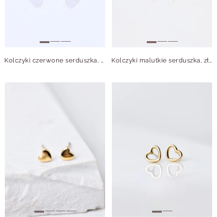
Kolczyki czerwone serduszka, złoty S200272Z03
Kolczyki malutkie serduszka, złoty S205973Z00