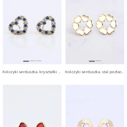
Kolczyki serduszka, kryształki, stal pozłacana S212767Z00
Kolczyki serduszka, stal pozłacana S212411Z00