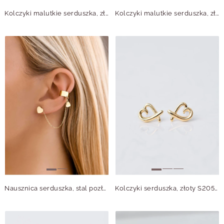
Kolczyki malutkie serduszka, złoty S205930Z00
Kolczyki malutkie serduszka, złoty S205915Z00
Nausznica serduszka, stal pozłacana S205357Z00
Kolczyki serduszka, złoty S205907Z00