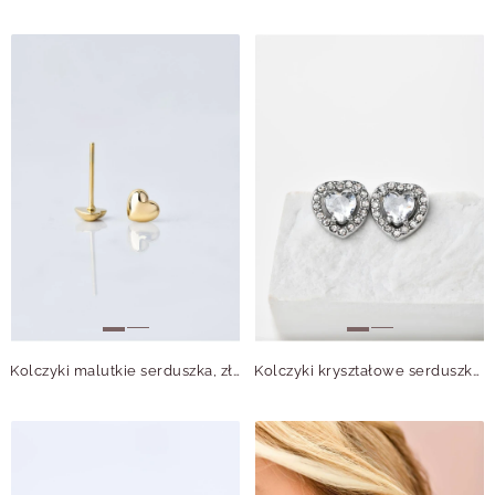
Kolczyki malutkie serduszka, złoty S205967Z00
Kolczyki kryształowe serduszka, srebrny S205023S00