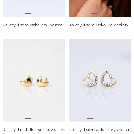
Kolczyki serduszka, stal pozłacana S209971Z00
Kolczyki serduszka, kolor złoty S200272Z02
Kolczyki malutkie serduszka, złoty S205927Z00
Kolczyki serduszka z kryształkami, złoty S206657Z02