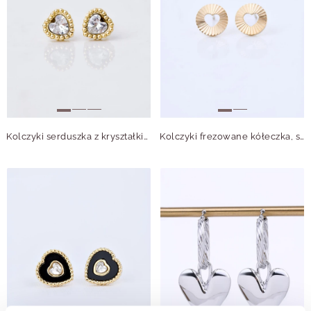
Kolczyki serduszka z kryształkiem, złoty S206087Z00
Kolczyki frezowane kółeczka, serduszka, stal pozłacana S211744Z00