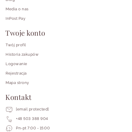
Media o nas
InPost Pay
Twoje konto
Twój profil
Historia zakupów
Logowanie
Rejestracja
Mapa strony
Kontakt
[email protected]
+48 503 388 904
Pracujemy
Pn-pt 7:00 - 15:00