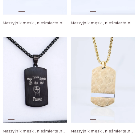
Naszyjnik męski, nieśmiertelnik, gwiazda, stal S311495M00
Naszyjnik męski, nieśmiertelnik, stal S311496S00
Naszyjnik męski, nieśmiertelnik gwiazda, czarny S307620S01
Naszyjnik męski, nieśmiertelnik, złoty S307624Z00