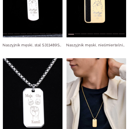
Naszyjnik męski, stal S311489S00
Naszyjnik męski, nieśmiertelnik, stal pozłacana S311496Z00