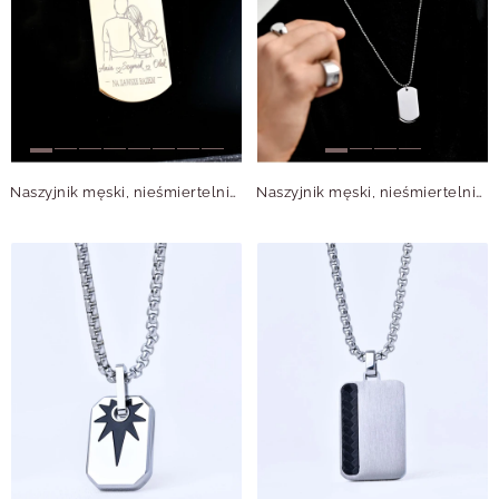
Naszyjnik męski, nieśmiertelnik, stal pozłacana S310493Z00
Naszyjnik męski, nieśmiertelnik, stal S310493S00