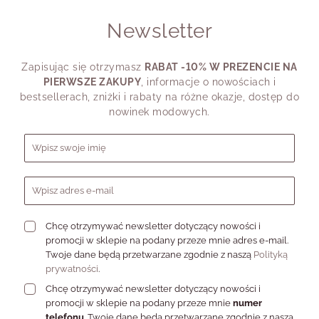
hirtu, a czwartego wybierasz charms, który coś Ci
personalizowany dla mężczyzny?
Newsletter
rzypomina.
latego pytanie „Jak dobrać odpowiednią biżuterię do
Przy wyborze warto zwrócić uwagę na:
wojego stylu?” warto zadać trochę inaczej: “Co chcę
Zapisując się otrzymasz
RABAT -10% W PREZENCIE NA
ziś powiedzieć detalem?”.
formę - klasyczny
nieśmiertelnik lub subtelną zawieszkę
,
PIERWSZE ZAKUPY
, informacje o nowościach i
długość łańcuszka - dopasowaną do stylu noszenia,
bestsellerach, zniżki i rabaty na różne okazje, dostęp do
sposób personalizacji - krótki grawer, symbol lub znaczenie
nowinek modowych.
przypisane do formy.
Formularz zapisu do newslettera
Wybierz model, dopasuj jego charakter i stwórz prezent, który
zostanie z obdarowanym na lata.
FAQ - naszyjniki męskie
personalizowane
Chcę otrzymywać newsletter dotyczący nowości i
promocji w sklepie na podany przeze mnie adres e-mail.
Twoje dane będą przetwarzane zgodnie z naszą
Polityką
Czy personalizacja jest trwała?
prywatności
.
Chcę otrzymywać newsletter dotyczący nowości i
Czy naszyjnik personalizowany nadaje się na
promocji w sklepie na podany przeze mnie
numer
prezent?
telefonu
. Twoje dane będą przetwarzane zgodnie z naszą