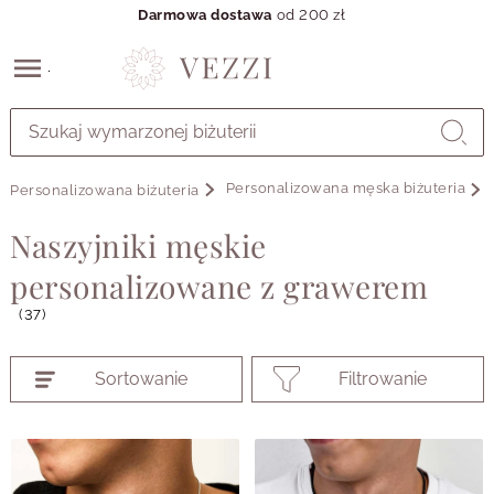
Darmowa dostawa
od 200 zł
Przejdź
do
GŁÓWNEJ
ZAWARTOŚCI
Personalizowana męska biżuteria
Personalizowana biżuteria
PRODUKTÓW
MENU
Naszyjniki męskie
MENU
UŻYTKOWNIKA
personalizowane z grawerem
WYSZUKIWARKI
(37)
Sortowanie
Filtrowanie