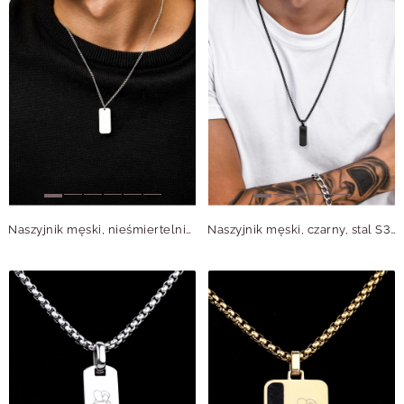
Naszyjnik męski, nieśmiertelnik, stal S310501S00
Naszyjnik męski, czarny, stal S311490S01