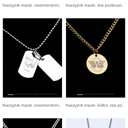
Naszyjnik męski, nieśmiertelnik, stal S310494M00
Naszyjnik męski, stal pozłacana S310491Z00
Naszyjnik męski, nieśmiertelnik, stal S310496S00
Naszyjnik męski, kółko, stal pozłacana S310492Z00