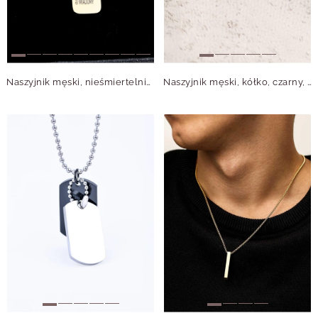
Naszyjnik męski, nieśmiertelnik, stal pozłacana S310501Z00
Naszyjnik męski, kółko, czarny, stal S310492M01