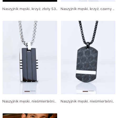
Naszyjnik męski, krzyż, złoty S307627Z00
Naszyjnik męski, krzyż, czarny S307628Z01
Naszyjnik męski, nieśmiertelnik, srebrny S307618S01
Naszyjnik męski, nieśmiertelnik, czarny S307625S01