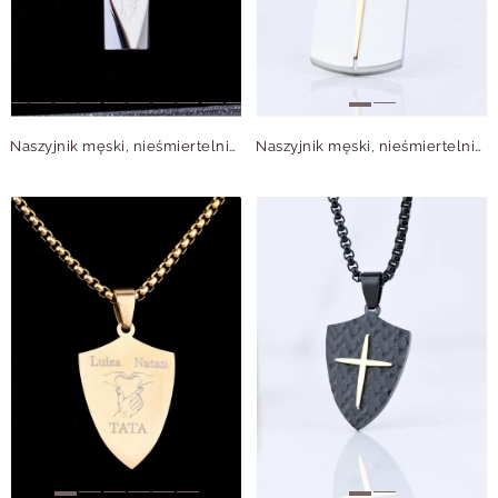
Naszyjnik męski, nieśmiertelnik, srebrny S307615S00
Naszyjnik męski, nieśmiertelnik z gwiazdą, srebrny S307619S00