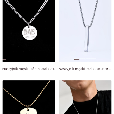
Naszyjnik męski, kółko, stal S310492S00
Naszyjnik męski, stal S310491S00