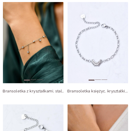
Bransoletka z kryształkami, stal S111628S00
Bransoletka księżyc, kryształki, stal S111310S00