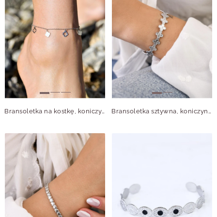
Bransoletka na kostkę, koniczynki, stal S109625S00
Bransoletka sztywna, koniczynki, stal S109105S00