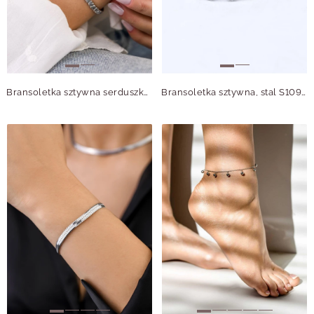
Bransoletka sztywna serduszka, stal S109111S00
Bransoletka sztywna, stal S109104S00