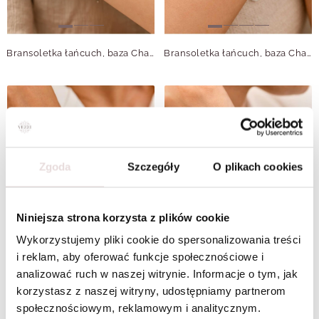
Bransoletka łańcuch, baza Charms, stal S109776S00
Bransoletka łańcuch, baza Charms, stal S109745S00
Zgoda
Szczegóły
O plikach cookies
Niniejsza strona korzysta z plików cookie
Wykorzystujemy pliki cookie do spersonalizowania treści
i reklam, aby oferować funkcje społecznościowe i
analizować ruch w naszej witrynie. Informacje o tym, jak
korzystasz z naszej witryny, udostępniamy partnerom
Bransoletka tenisowa kryształki, elastyczna, stal S110262S13
Bransoletka tenisowa z kryształkami, elastyczna, stal S110261S13
społecznościowym, reklamowym i analitycznym.