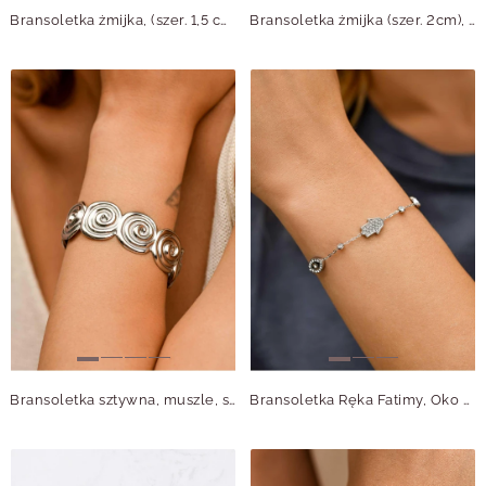
Bransoletka żmijka, (szer. 1,5 cm) stal S109805S00
Bransoletka żmijka (szer. 2cm), stal S109806S00
Bransoletka sztywna, muszle, stal S109653S00
Bransoletka Ręka Fatimy, Oko proroka z kryształkami, stal, S111311S00