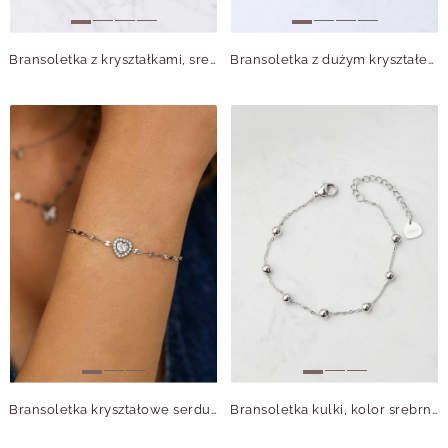
Bransoletka z kryształkami, srebrny S106077S00
Bransoletka z dużym kryształem, srebrny S105019S00
Bransoletka kryształowe serduszko, srebrny S105022S00
Bransoletka kulki, kolor srebrny S1V72523-S