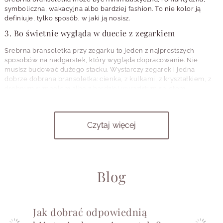
symboliczna, wakacyjna albo bardziej fashion. To nie kolor ją
definiuje, tylko sposób, w jaki ją nosisz.
3. Bo świetnie wygląda w duecie z zegarkiem
Srebrna bransoletka przy zegarku to jeden z najprostszych
sposobów na nadgarstek, który wygląda dopracowanie. Nie
musisz budować dużego stacku. Wystarczy zegarek i jedna
dobrze dobrana bransoletka: cienka, z kulkami, z kryształkiem, z
drobnym symbolem albo z bardziej wyrazistym splotem.
Taki duet sprawdza się w pracy, na spotkaniu, na wyjeździe, a
nawet przy codziennym basicu. Zegarek daje funkcję. Bransoletka
dodaje stylu.
Czytaj więcej
4. Bo pasuje do biżuterii, którą już masz
Jeśli w Twojej szkatułce są kolczyki w chłodnym srebrnym tonie,
delikatny naszyjnik, pierścionki albo zegarek,
srebrna bransoletka
Blog
bardzo łatwo do nich dołączy
. Nie trzeba wymyślać całej stylizacji
od nowa. Wystarczy powtórzyć odcień na nadgarstku, żeby całość
wyglądała bardziej spójnie.
A jeśli lubisz miksować tony? Też możesz. Srebrny detal świetnie
Jak dobrać odpowiednią
przełamuje biżuterię w subtelnym, złotym odcieniu, szczególnie