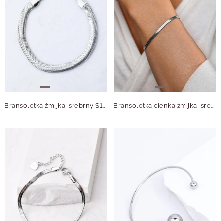
Bransoletka żmijka, srebrny S107508S00
Bransoletka cienka żmijka, srebrny S100464S00