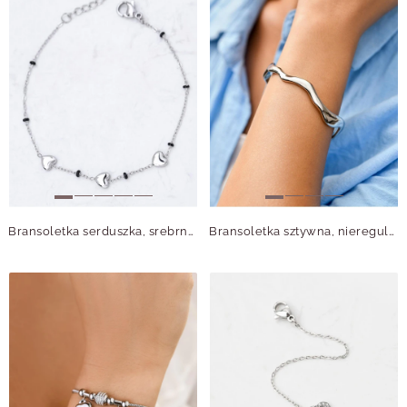
Bransoletka serduszka, srebrny S105929S00
Bransoletka sztywna, nieregularny kształt, stal S109852S00