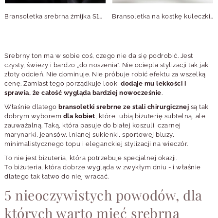
Bransoletka srebrna żmijka S100362S00
Bransoletka na kostkę kuleczki, srebrny S1V72119-S
Srebrny ton ma w sobie coś, czego nie da się podrobić. Jest
czysty, świeży i bardzo „do noszenia”. Nie ociepla stylizacji tak jak
złoty odcień. Nie dominuje. Nie próbuje robić efektu za wszelką
cenę. Zamiast tego porządkuje look,
dodaje mu lekkości i
sprawia, że całość wygląda bardziej nowocześnie
.
Właśnie dlatego
bransoletki srebrne ze stali chirurgicznej
są tak
dobrym wyborem
dla kobiet
, które lubią biżuterię subtelną, ale
zauważalną. Taką, która pasuje do białej koszuli, czarnej
marynarki, jeansów, lnianej sukienki, sportowej bluzy,
minimalistycznego topu i eleganckiej stylizacji na wieczór.
To nie jest biżuteria, która potrzebuje specjalnej okazji.
To biżuteria, która dobrze wygląda w zwykłym dniu - i właśnie
dlatego tak łatwo do niej wracać.
5 nieoczywistych powodów, dla
których warto mieć srebrną