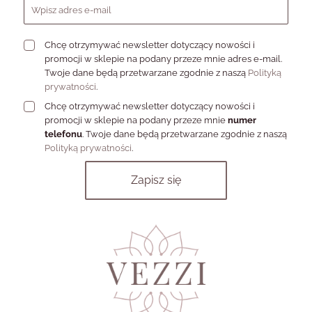
łańcuszek,
Minimalizm
detal na co
prosty splot,
dzień
drobne kulki
Chcę otrzymywać newsletter dotyczący nowości i
promocji w sklepie na podany przeze mnie adres e-mail.
Bransoletkę z
kryształkami
Subtelne
Twoje dane będą przetwarzane zgodnie z naszą
Polityką
Blask
albo
rozświetlenie
prywatności
.
świetlistym
nadgarstka
Chcę otrzymywać newsletter dotyczący nowości i
akcentem
promocji w sklepie na podany przeze mnie
numer
telefonu
. Twoje dane będą przetwarzane zgodnie z naszą
Serce,
Polityką prywatności
.
koniczynkę,
Biżuteria z
Symbolikę
zodiak, słońce
osobistym
albo oko
znaczeniem
proroka
Srebrny ton
Model z
Naturalny
przełamany
kamieniem
kolor
energią
naturalnym
kamienia
Sztywniejszą