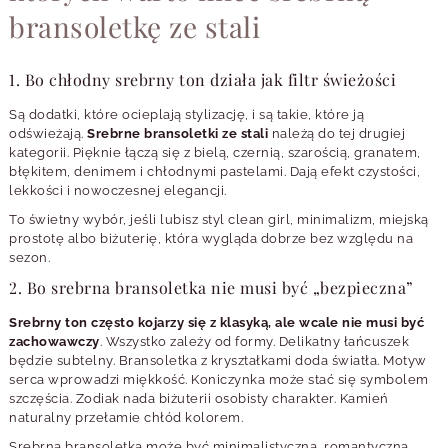
bransoletkę ze stali
1. Bo chłodny srebrny ton działa jak filtr świeżości
Są dodatki, które ocieplają stylizację, i są takie, które ją
odświeżają.
Srebrne bransoletki ze stali
należą do tej drugiej
kategorii. Pięknie łączą się z bielą, czernią, szarością, granatem,
błękitem, denimem i chłodnymi pastelami. Dają efekt czystości,
lekkości i nowoczesnej elegancji.
To świetny wybór, jeśli lubisz styl clean girl, minimalizm, miejską
prostotę albo biżuterię, która wygląda dobrze bez względu na
sezon.
2. Bo srebrna bransoletka nie musi być „bezpieczna”
Srebrny ton często kojarzy się z klasyką, ale wcale nie musi być
zachowawczy
. Wszystko zależy od formy. Delikatny łańcuszek
będzie subtelny. Bransoletka z kryształkami doda światła. Motyw
serca wprowadzi miękkość. Koniczynka może stać się symbolem
szczęścia. Zodiak nada biżuterii osobisty charakter. Kamień
naturalny przełamie chłód kolorem.
Srebrna bransoletka może być minimalistyczna, romantyczna,