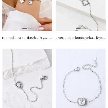
Bransoletka serduszka, kryształki, stal S108491S00
Bransoletka koniczynka z kryształkami, srebrny S106225S00