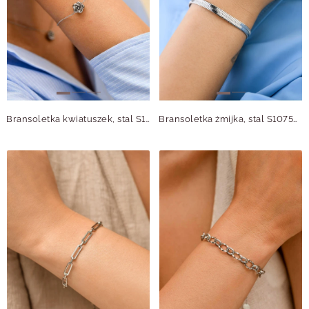
Bransoletka kwiatuszek, stal S109975S00
Bransoletka żmijka, stal S107509S00