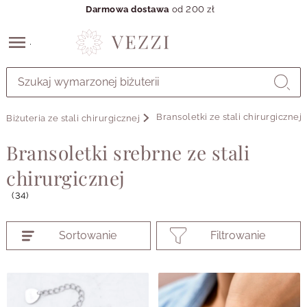
Darmowa dostawa
od 200 zł
Przejdź
do
GŁÓWNEJ
ZAWARTOŚCI
Bransoletki ze stali chirurgicznej
Biżuteria ze stali chirurgicznej
PRODUKTÓW
MENU
Bransoletki srebrne ze stali
MENU
UŻYTKOWNIKA
chirurgicznej
WYSZUKIWARKI
(34)
Sortowanie
Filtrowanie