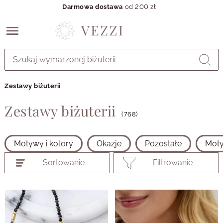
Darmowa dostawa
od 200 zł
Przejdź
do
GŁÓWNEJ
ZAWARTOŚCI
Zestawy biżuterii
PRODUKTÓW
MENU
Zestawy biżuterii
MENU
(768)
UŻYTKOWNIKA
WYSZUKIWARKI
Motywy i kolory
Okazje
Pozostałe
Moty
Sortowanie
Filtrowanie