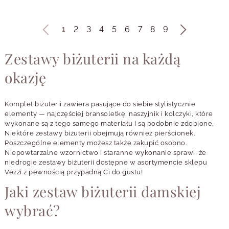
2
3
4
5
6
7
8
9
1
Zestawy biżuterii na każdą
okazję
Komplet biżuterii zawiera pasujące do siebie stylistycznie
elementy — najczęściej bransoletkę, naszyjnik i kolczyki, które
wykonane są z tego samego materiału i są podobnie zdobione.
Niektóre zestawy biżuterii obejmują również pierścionek.
Poszczególne elementy możesz także zakupić osobno.
Niepowtarzalne wzornictwo i staranne wykonanie sprawi, że
niedrogie zestawy biżuterii dostępne w asortymencie sklepu
Vezzi z pewnością przypadną Ci do gustu!
Jaki zestaw biżuterii damskiej
wybrać?