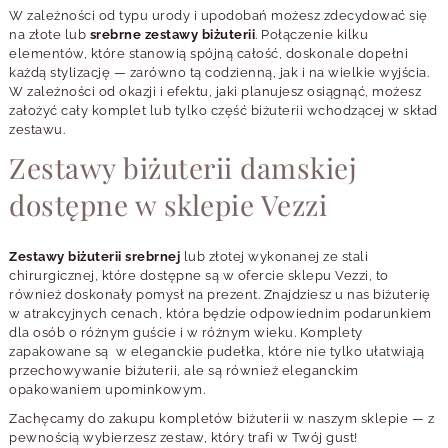
W zależności od typu urody i upodobań możesz zdecydować się
na złote lub
srebrne zestawy biżuterii
. Połączenie kilku
elementów, które stanowią spójną całość, doskonale dopełni
każdą stylizację — zarówno tą codzienną, jak i na wielkie wyjścia.
W zależności od okazji i efektu, jaki planujesz osiągnąć, możesz
założyć cały komplet lub tylko część biżuterii wchodzącej w skład
zestawu.
Zestawy biżuterii damskiej
dostępne w sklepie Vezzi
Zestawy biżuterii srebrnej
lub złotej wykonanej ze stali
chirurgicznej, które dostępne są w ofercie sklepu Vezzi, to
również doskonały pomysł na prezent. Znajdziesz u nas biżuterię
w atrakcyjnych cenach, która będzie odpowiednim podarunkiem
dla osób o różnym guście i w różnym wieku. Komplety
zapakowane są w eleganckie pudełka, które nie tylko ułatwiają
przechowywanie biżuterii, ale są również eleganckim
opakowaniem upominkowym.
Zachęcamy do zakupu kompletów biżuterii w naszym sklepie — z
pewnością wybierzesz zestaw, który trafi w Twój gust!