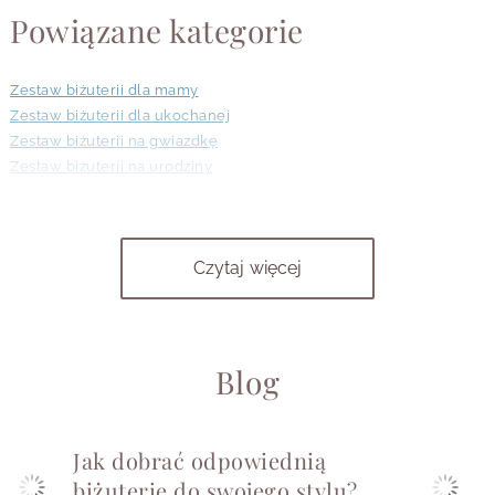
Powiązane kategorie
Zestaw biżuterii dla mamy
Zestaw biżuterii dla ukochanej
Zestaw biżuterii na gwiazdkę
Zestaw biżuterii na urodziny
Zestaw kamieni dla bliźniąt
Zestaw kamieni dla lwa
Zestaw kamieni dla raka
Czytaj więcej
Zestawy biżuterii na ukończenie szkoły
Zestawy biżuterii za zawodowe osiągniecia
Zestawy z kamieniami
Srebrne komplety biżuterii
Blog
Jak dobrać odpowiednią
biżuterię do swojego stylu?