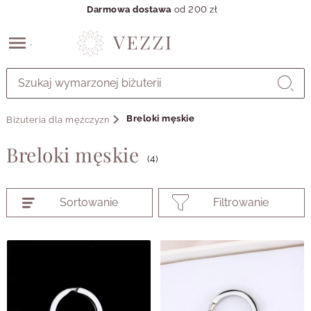
Darmowa dostawa
od 200 zł
Przejdź
do
GŁÓWNEJ
ZAWARTOŚCI
Breloki męskie
Biżuteria dla mężczyzn
PRODUKTÓW
MENU
Breloki męskie
MENU
(4)
UŻYTKOWNIKA
WYSZUKIWARKI
Sortowanie
Filtrowanie