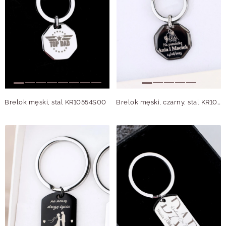
Brelok męski, stal KR10554S00
Brelok męski, czarny, stal KR10554M01