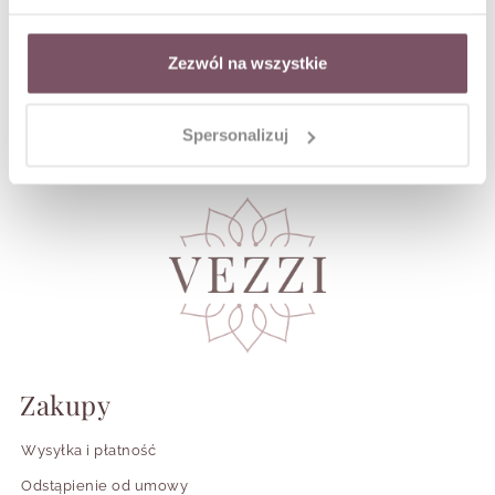
Chcę otrzymywać newsletter dotyczący nowości i
promocji w sklepie na podany przeze mnie
numer
telefonu
. Twoje dane będą przetwarzane zgodnie z naszą
Zezwól na wszystkie
Polityką prywatności
.
Spersonalizuj
Zakupy
Wysyłka i płatność
Odstąpienie od umowy