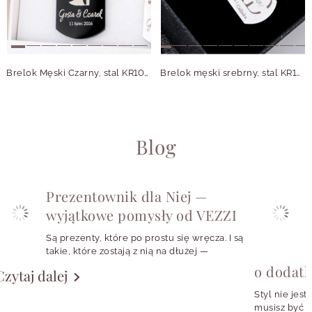
Brelok Męski Czarny, stal KR10553M01
Brelok męski srebrny, stal KR10553S00
Blog
Prezentownik dla Niej —
wyjątkowe pomysły od VEZZI
Są prezenty, które po prostu się wręcza. I są
takie, które zostają z nią na dłużej —
w codziennych stylizacjach, w szkatułce,
o dodat
Czytaj dalej
w małym rytuale zakładania ulubionych
kolczyków albo w symbolu, który przypomina
Styl nie jest
o konkretnej osobie, momencie czy emocji.
musisz być w