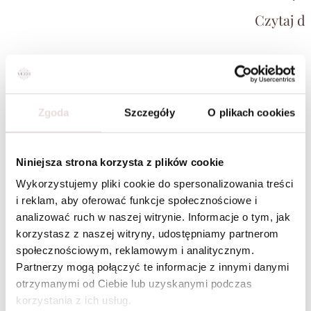
girl, fanką k
Czytaj da
chcesz wyglą
potrzebujesz
shirtu, a cz
Newsletter
przypomina.
Dlatego pyta
swojego styl
Zapisując się otrzymasz
RABAT -10% W PREZENCIE NA
dziś powiedz
Zgoda
Szczegóły
O plikach cookies
PIERWSZE ZAKUPY
, informacje o nowościach i
bestsellerach, zniżki i rabaty na różne okazje, dostęp do
nowinek modowych.
Niniejsza strona korzysta z plików cookie
Formularz zapisu do newslettera
Wykorzystujemy pliki cookie do spersonalizowania treści
i reklam, aby oferować funkcje społecznościowe i
analizować ruch w naszej witrynie. Informacje o tym, jak
korzystasz z naszej witryny, udostępniamy partnerom
społecznościowym, reklamowym i analitycznym.
Chcę otrzymywać newsletter dotyczący nowości i
Partnerzy mogą połączyć te informacje z innymi danymi
promocji w sklepie na podany przeze mnie adres e-mail.
otrzymanymi od Ciebie lub uzyskanymi podczas
Twoje dane będą przetwarzane zgodnie z naszą
Polityką
prywatności
.
korzystania z ich usług.