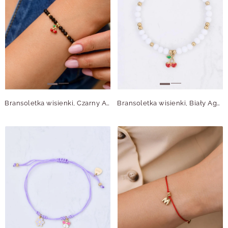
Bransoletka wisienki, Czarny Agat, stal pozłacana S113505Z00
Bransoletka wisienki, Biały Agat, stal pozłacana S113506Z00