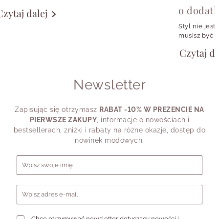
w codziennych stylizacjach, w szkatułce,
o dodat
Czytaj dalej
w małym rytuale zakładania ulubionych
kolczyków albo w symbolu, który przypomina
Styl nie jest
o konkretnej osobie, momencie czy emocji.
musisz być w
girl, fanką k
Czytaj da
chcesz wyglą
potrzebujesz
shirtu, a cz
Newsletter
przypomina.
Dlatego pyta
swojego styl
Zapisując się otrzymasz
RABAT -10% W PREZENCIE NA
dziś powiedz
PIERWSZE ZAKUPY
, informacje o nowościach i
bestsellerach, zniżki i rabaty na różne okazje, dostęp do
nowinek modowych.
Formularz zapisu do newslettera
Chcę otrzymywać newsletter dotyczący nowości i