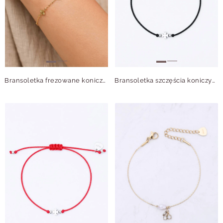
Bransoletka frezowane koniczynki, stal pozłacana S109966Z00
Bransoletka szczęścia koniczynka, stal S109063S01