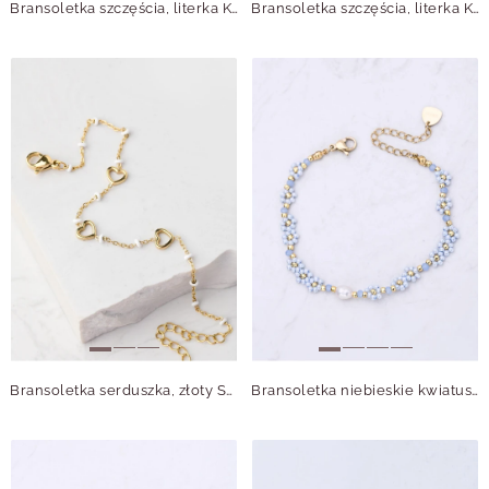
Bransoletka szczęścia, literka K, stal pozłacana S109069Z01
Bransoletka szczęścia, literka K, stal pozłacana S109069Z03
Bransoletka serduszka, złoty S105914Z00
Bransoletka niebieskie kwiatuszki, stal pozłacana S112492Z04