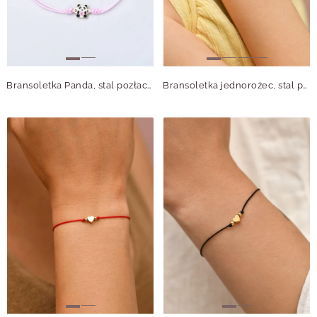
Bransoletka Panda, stal pozłacana, S110319Z06
Bransoletka jednorożec, stal pozłacana S110320Z04