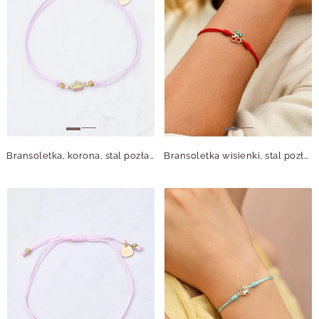
Bransoletka, korona, stal pozłacana, S110317Z06
Bransoletka wisienki, stal pozłacana S110322Z03