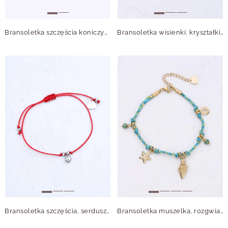
Bransoletka szczęścia koniczynka, stal S109063S03
Bransoletka wisienki, kryształki, stal pozłacana S112744Z00
Bransoletka szczęścia, serduszko, stal S109084S03
Bransoletka muszelka, rozgwiazda, stal pozłacana S113454Z00