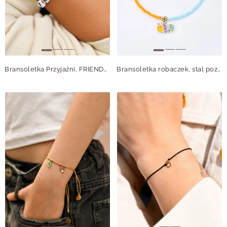
Bransoletka Przyjaźni, FRIENDS, stal pozłacana, S110842Z07
Bransoletka robaczek, stal pozłacana, S110357Z07