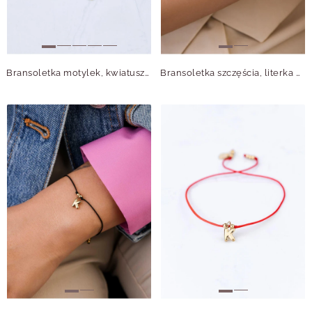
Bransoletka motylek, kwiatuszek, stal pozłacana S110324Z08
Bransoletka szczęścia, literka M, stal pozłacana S109080Z03