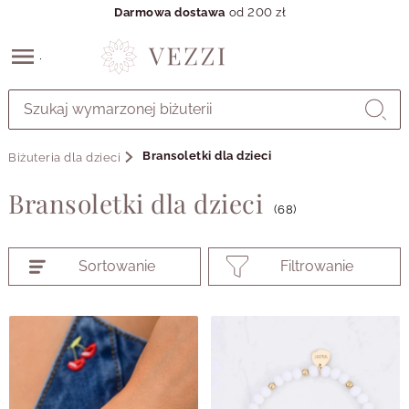
Darmowa dostawa
od 200 zł
Przejdź
do
GŁÓWNEJ
ZAWARTOŚCI
Bransoletki dla dzieci
Biżuteria dla dzieci
PRODUKTÓW
MENU
Bransoletki dla dzieci
MENU
(68)
UŻYTKOWNIKA
WYSZUKIWARKI
Sortowanie
Filtrowanie