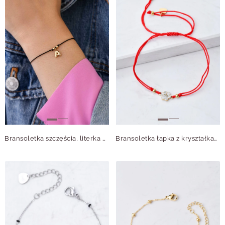
Bransoletka szczęścia, literka A, stal pozłacana S109079Z01
Bransoletka łapka z kryształkami, czerwony, złoty S106560Z03