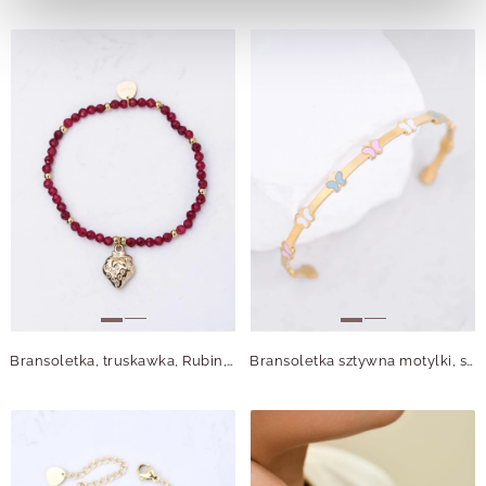
Bransoletka, truskawka, Rubin, stal pozłacana S112699Z00
Bransoletka sztywna motylki, stal pozłacana S112380Z00