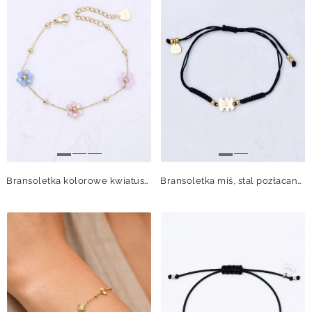
Bransoletka kolorowe kwiatuszki, stal pozłacana S112740Z00
Bransoletka miś, stal pozłacana S111860Z01