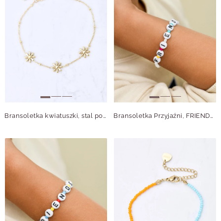
Bransoletka kwiatuszki, stal pozłacana S109960Z00
Bransoletka Przyjaźni, FRIENDS, stal pozłacana, S110353Z07