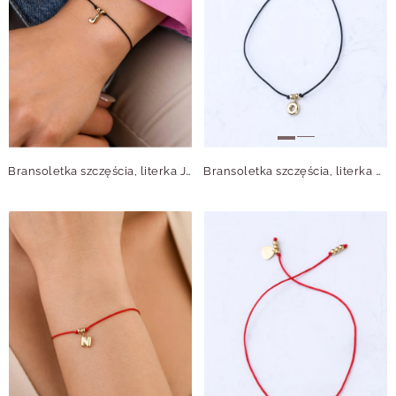
Bransoletka szczęścia, literka J, stal pozłacana S109076Z01
Bransoletka szczęścia, literka O, stal pozłacana S109077Z01