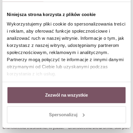
Niniejsza strona korzysta z plików cookie
Wykorzystujemy pliki cookie do spersonalizowania treści
Bransoletka podwójna, biedronka, stal pozłacana S112779Z01
Bransoletka szczęścia, literka M, stal pozłacana S109080Z01
i reklam, aby oferować funkcje społecznościowe i
analizować ruch w naszej witrynie. Informacje o tym, jak
korzystasz z naszej witryny, udostępniamy partnerom
społecznościowym, reklamowym i analitycznym.
Partnerzy mogą połączyć te informacje z innymi danymi
otrzymanymi od Ciebie lub uzyskanymi podczas
korzystania z ich usług.
Zezwól na wszystkie
Spersonalizuj
Bransoletka truskawka, kryształki, stal pozłacana S112513Z03
Bransoletka biedronka, stal pozłacana S112732Z00