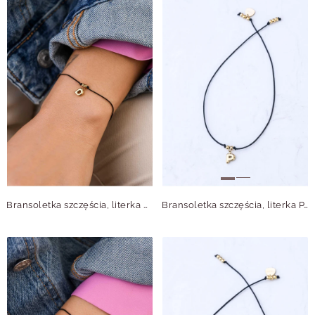
Bransoletka szczęścia, literka D, stal pozłacana S109074Z01
Bransoletka szczęścia, literka P, stal pozłacana S109075Z01