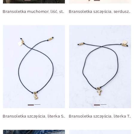
Bransoletka muchomor, liść, stal pozłacana S110314Z13
Bransoletka szczęścia, serduszko, stal pozłacana S109066Z01
Bransoletka szczęścia, literka S, stal pozłacana S109081Z01
Bransoletka szczęścia, literka T, stal pozłacana S109082Z01