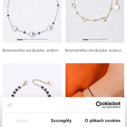
Bransoletka serduszka, srebrny S105929S00
Bransoletka serduszka, kuleczki, złoty S105917Z00
Zgoda
Szczegóły
O plikach cookies