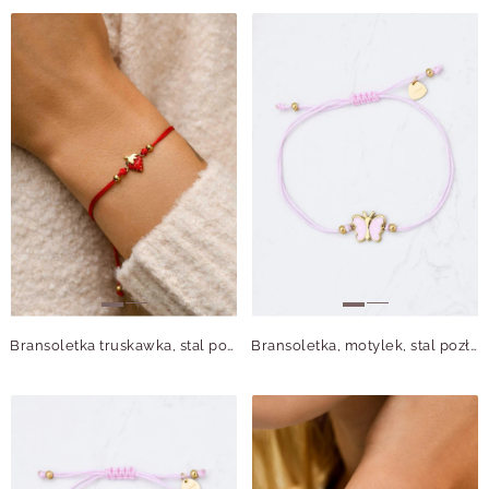
Bransoletka truskawka, stal pozłacana S110302Z03
Bransoletka, motylek, stal pozłacana, S110295Z00