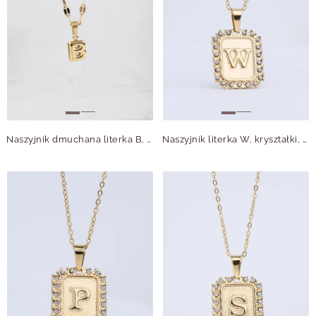
Naszyjnik dmuchana literka B, złoty S305742Z00
Naszyjnik literka W, kryształki, stal pozłacana S312139Z00