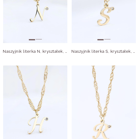
Naszyjnik literka N, kryształek, stal pozłacana S315641Z00
Naszyjnik literka S, kryształek, stal pozłacana S315645Z00