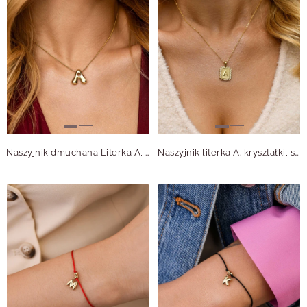
Naszyjnik dmuchana Literka A, stal pozłacana S312123Z00
Naszyjnik literka A. kryształki, stal pozłacana S311327Z00