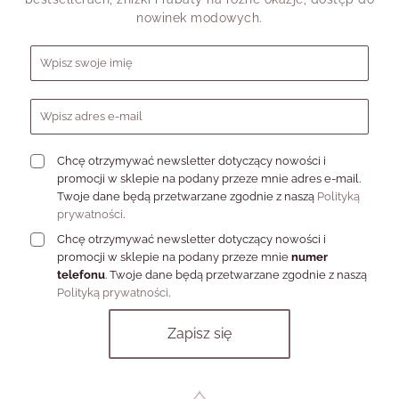
nowinek modowych.
Biżuteria, nawet tak subtelna jak ta z literkami, to doskonały
pomysł na prezent dla ukochanej osoby lub upominek dla
Formularz zapisu do newslettera
przyjaciółki.
Wykazując innowacyjne podejście do sztuki
jubilerskiej, taka biżuteria pozwala wyrazić siebie w unikalny
sposób, tworząc coś, co jest zarówno piękne, jak i pełne
znaczenia. Takie prezenty są zawsze doceniane, pokazują, że nam
na danej osobie zależy – cieszą i wzruszają, bo pokazują
indywidualne podejście do obdarowywanej osoby. Wybierz
Chcę otrzymywać newsletter dotyczący nowości i
biżuterię literki jako prezent – gwarantujemy, że taki upominek
promocji w sklepie na podany przeze mnie adres e-mail.
wywoła uśmiech na twarzy i na długo zapadnie w pamięci.
Twoje dane będą przetwarzane zgodnie z naszą
Polityką
Zachęcamy do zakupu naszej biżuterii, która dostępna jest w
prywatności
.
konkurencyjnych cenach. Dzięki temu każda kobieta może
Chcę otrzymywać newsletter dotyczący nowości i
poczuć się wyjątkowa!
promocji w sklepie na podany przeze mnie
numer
telefonu
. Twoje dane będą przetwarzane zgodnie z naszą
Polityką prywatności
.