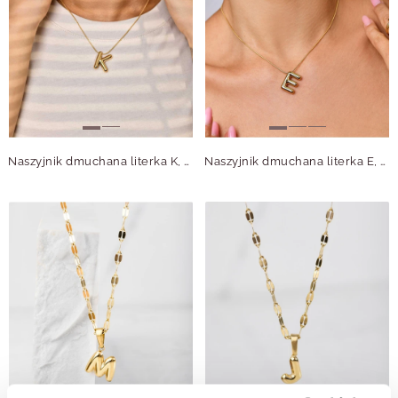
Naszyjnik dmuchana literka K, złoty S306565Z00
Naszyjnik dmuchana literka E, złoty S306571Z00