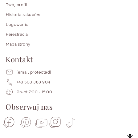
Twój profil
Historia zakupów
Logowanie
Rejestracja
Mapa strony
Kontakt
[email protected]
+48 503 388 904
Pracujemy
Pn-pt 7:00 - 15:00
od
poniedziałku
Obserwuj nas
do
piątku
od
siódmej
do