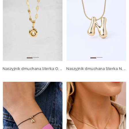
Naszyjnik dmuchana literka O, złoty S305730Z00
Naszyjnik dmuchana literka N, stal pozłacana S312128Z00