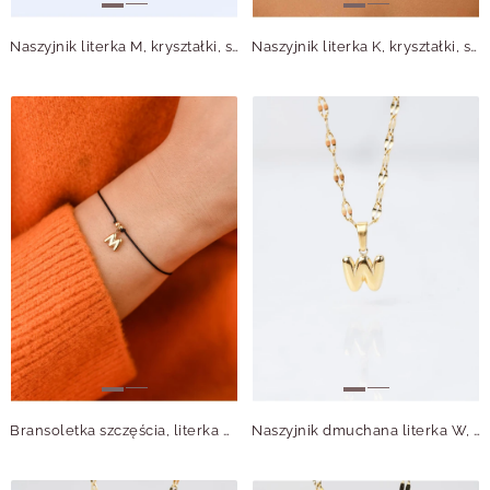
Naszyjnik literka M, kryształki, stal pozłacana S311329Z00
Naszyjnik literka K, kryształki, stal pozłacana S311328Z00
Bransoletka szczęścia, literka M, stal pozłacana S109080Z01
Naszyjnik dmuchana literka W, złoty S306921Z00