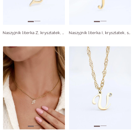
Naszyjnik literka Z, kryształek, stal pozłacana S315649Z00
Naszyjnik literka I, kryształek, stal pozłacana S315637Z00