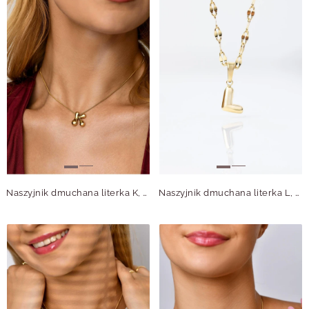
Naszyjnik dmuchana literka K, stal pozłacana S312126Z00
Naszyjnik dmuchana literka L, złoty S306922Z00