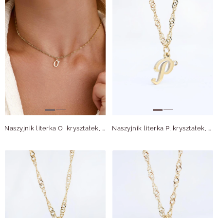
Naszyjnik literka O, kryształek, stal pozłacana S315642Z00
Naszyjnik literka P, kryształek, stal pozłacana S315643Z00