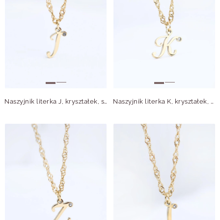
Naszyjnik literka J, kryształek, stal pozłacana S315638Z00
Naszyjnik literka K, kryształek, stal pozłacana S315639Z00