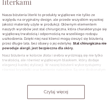
literkami
Nasza biżuteria literki to produkty wyjątkowe nie tylko ze
względu na oryginalny design, ale przede wszystkim wysokiej
jakości materiały użyte w produkcji. Głównym elementem
naszych wyrobów jest stal chirurgiczna, która charakteryzuje się
wyjątkową trwałością i odpornością na wszelkiego rodzaju
uszkodzenia. Dzięki niej nasi klienci mogą cieszyć się biżuterią
przez długie lata, bez obawy o jej estetykę.
Stal chirurgiczna nie
powoduje alergii, jest bezpieczna dla skóry.
Nasz biżuteria w kolorze złota i srebra wyróżniają się nie tylko
trwałością, ale również wyjątkowym blaskiem, który dodaje
elegancji każdej stylizacji. W naszej biżuterii wykorzystujemy
również kryształki oraz kamienie naturalne. Są one doskonałym
akcentem, który dodaje naszym wyrobom luksusu. Co ważne,
wszystkie nasze produkty są starannie wykonane, aby zapewnić
naszym klientkom maksymalne zadowolenie z zakupu. Nasza
oferta skierowana jest do osób ceniących sobie wysoką jakość i
Czytaj więcej
doskonały design.
Jak wybrać idealną biżuterię