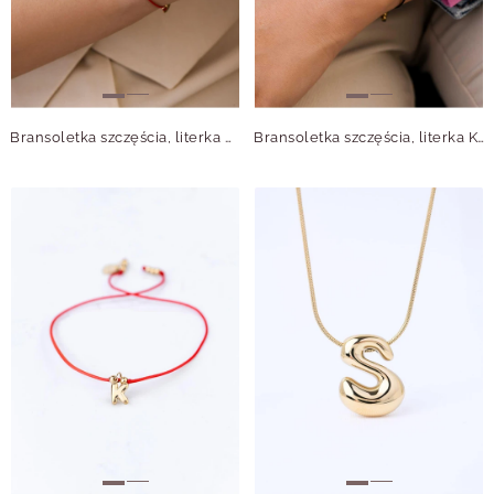
Bransoletka szczęścia, literka M, stal pozłacana S109080Z03
Bransoletka szczęścia, literka K, stal pozłacana S109069Z01