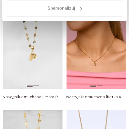
Spersonalizuj
Naszyjnik dmuchana literka P, złoty S305729Z00
Naszyjnik dmuchana literka K, złoty S305740Z00