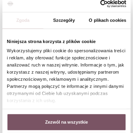
Zgoda
Szczegóły
O plikach cookies
Naszyjnik dmuchana literka M, złoty S305741Z00
Naszyjnik dmuchana literka J, złoty S305731Z00
Niniejsza strona korzysta z plików cookie
Wykorzystujemy pliki cookie do spersonalizowania treści
i reklam, aby oferować funkcje społecznościowe i
analizować ruch w naszej witrynie. Informacje o tym, jak
korzystasz z naszej witryny, udostępniamy partnerom
społecznościowym, reklamowym i analitycznym.
Partnerzy mogą połączyć te informacje z innymi danymi
otrzymanymi od Ciebie lub uzyskanymi podczas
korzystania z ich usług.
Zezwól na wszystkie
Naszyjnik dmuchana literka E, złoty S305734Z00
Naszyjnik dmuchana literka D, złoty S305735Z00