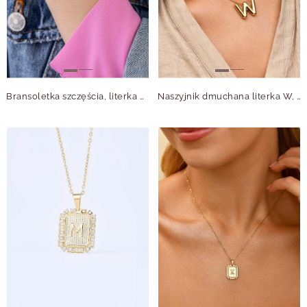
Bransoletka szczęścia, literka A, stal pozłacana S109079Z01
Naszyjnik dmuchana literka W, stal pozłacana S309712Z00