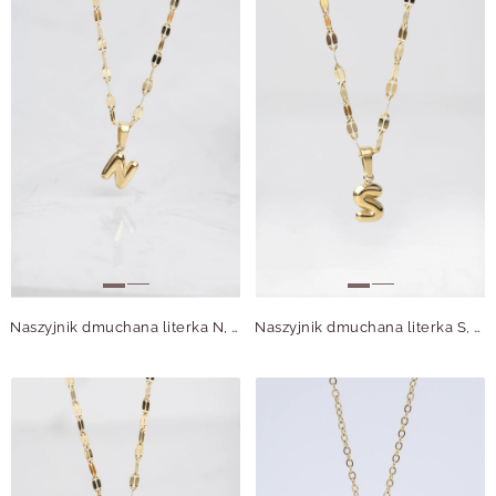
Naszyjnik dmuchana literka N, złoty S305738Z00
Naszyjnik dmuchana literka S, złoty S305739Z00