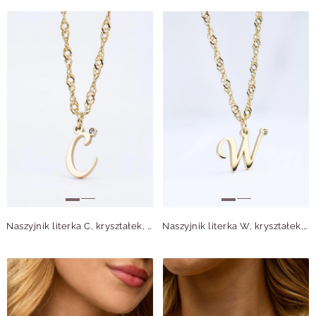
Naszyjnik literka C, kryształek, stal pozłacana S315633Z00
Naszyjnik literka W, kryształek, stal pozłacana S315648Z00