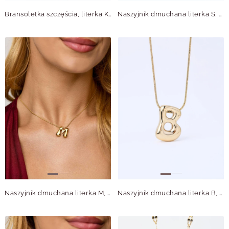
Bransoletka szczęścia, literka K, stal pozłacana S109069Z03
Naszyjnik dmuchana literka S, stal pozłacana S312127Z00
Naszyjnik dmuchana literka M, stal pozłacana S312124Z00
Naszyjnik dmuchana literka B, stal pozłacana S312125Z00