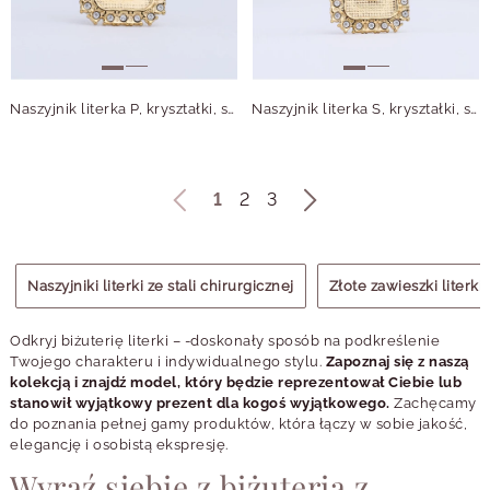
Naszyjnik literka P, kryształki, stal pozłacana S312140Z00
Naszyjnik literka S, kryształki, stal pozłacana S312142Z00
1
2
3
Naszyjniki literki ze stali chirurgicznej
Złote zawieszki literki
Odkryj biżuterię literki – -doskonały sposób na podkreślenie
Twojego charakteru i indywidualnego stylu.
Zapoznaj się z naszą
kolekcją i znajdź model, który będzie reprezentował Ciebie lub
stanowił wyjątkowy prezent dla kogoś wyjątkowego.
Zachęcamy
do poznania pełnej gamy produktów, która łączy w sobie jakość,
elegancję i osobistą ekspresję.
Wyraź siebie z biżuterią z