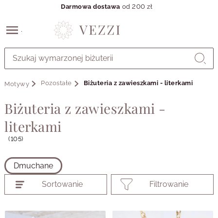
Darmowa dostawa
od 200 zł
Przejdź
do
GŁÓWNEJ
ZAWARTOŚCI
Pozostałe
Biżuteria z zawieszkami - literkami
Motywy
PRODUKTÓW
MENU
Biżuteria z zawieszkami -
MENU
UŻYTKOWNIKA
literkami
WYSZUKIWARKI
(105)
Dmuchane
Sortowanie
Filtrowanie