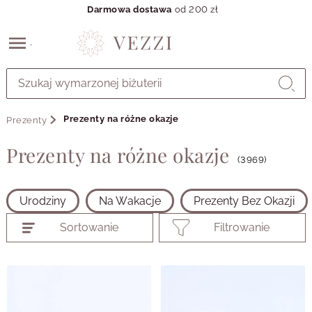
Darmowa dostawa
od 200 zł
Przejdź
do
GŁÓWNEJ
ZAWARTOŚCI
Prezenty na różne okazje
Prezenty
PRODUKTÓW
MENU
Prezenty na różne okazje
MENU
(3969)
UŻYTKOWNIKA
WYSZUKIWARKI
Urodziny
Na Wakacje
Prezenty Bez Okazji
Sortowanie
Filtrowanie