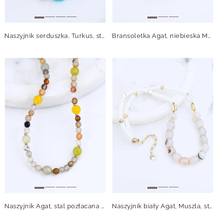
Naszyjnik serduszka, Turkus, stal pozłacana S315010Z00
Bransoletka Agat, niebieska Muszla, stal pozłacana S115076P00
Naszyjnik Agat, stal pozłacana S314979Z00
Naszyjnik biały Agat, Muszla, stal pozłacana S315061Z00