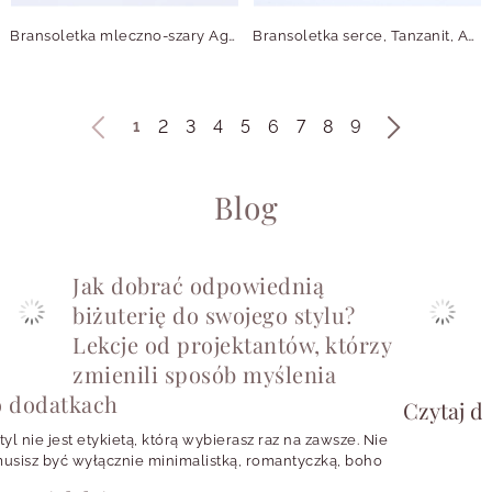
Bransoletka mleczno-szary Agat, Muszla, stal pozłacana S115068Z00
Bransoletka serce, Tanzanit, Agat, stal pozłacana S115015Z00
2
3
4
5
6
7
8
9
1
Blog
Jak dobrać odpowiednią
biżuterię do swojego stylu?
Lekcje od projektantów, którzy
S
zmienili sposób myślenia
d
w
o dodatkach
Czytaj da
b
t
tyl nie jest etykietą, którą wybierasz raz na zawsze. Nie
z
usisz być wyłącznie minimalistką, romantyczką, boho
e
irl, fanką klasyki albo trendsetterką. Jednego dnia