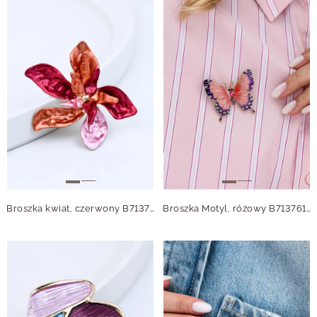
Broszka kwiat, czerwony B713703Z00
Broszka Motyl, różowy B713761Z00