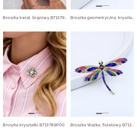
Broszka kwiat, brązowy B713796Z00
Broszka geometryczna, kryształki B713785Z00
Broszka kryształki B713789P00
Broszka Ważka, fioletowy B713767Z00