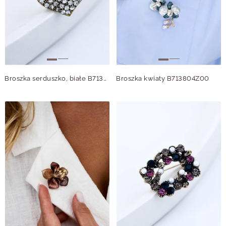
Broszka serduszko, białe B713811Z00
Broszka kwiaty B713804Z00