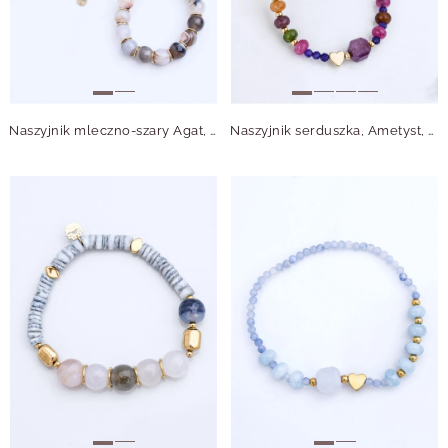
Naszyjnik mleczno-szary Agat, Muszla, stal pozłacana S315057Z00
Naszyjnik serduszka, Ametyst, stal pozłacana S315011Z00