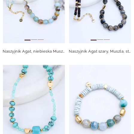
Naszyjnik Agat, niebieska Muszla, stal pozłacana S315065Z00
Naszyjnik Agat szary, Muszla, stal pozłacana S315058Z00