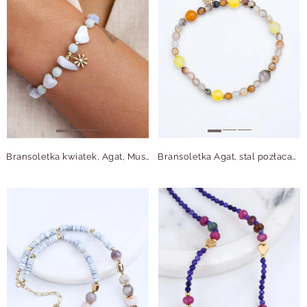
Bransoletka kwiatek, Agat, Muszla, stal pozłacana S115048Z00
Bransoletka Agat, stal pozłacana S114989Z00