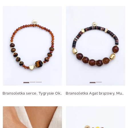
Bransoletka serce, Tygrysie Oko, Granat, stal pozłacana S115016Z00
Bransoletka Agat brązowy, Muszla, stal pozłacana S115071Z00