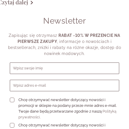
Czytaj dalej
hcesz wyglądać spokojnie i czysto, drugiego
W
otrzebujesz koloru, trzeciego zakładasz perły do T-
hirtu, a czwartego wybierasz charms, który coś Ci
Newsletter
rzypomina.
latego pytanie „Jak dobrać odpowiednią biżuterię do
wojego stylu?” warto zadać trochę inaczej: “Co chcę
Zapisując się otrzymasz
RABAT -10% W PREZENCIE NA
ziś powiedzieć detalem?”.
PIERWSZE ZAKUPY
, informacje o nowościach i
bestsellerach, zniżki i rabaty na różne okazje, dostęp do
nowinek modowych.
Formularz zapisu do newslettera
Chcę otrzymywać newsletter dotyczący nowości i
promocji w sklepie na podany przeze mnie adres e-mail.
Twoje dane będą przetwarzane zgodnie z naszą
Polityką
prywatności
.
Chcę otrzymywać newsletter dotyczący nowości i