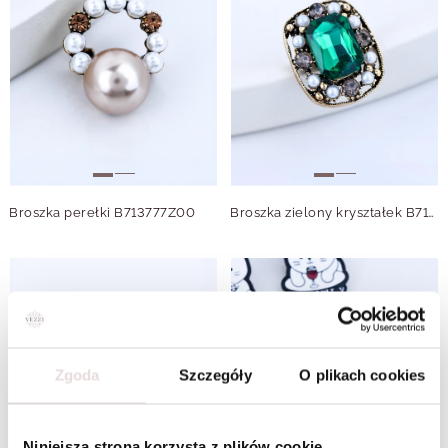
Broszka perełki B713777Z00
Broszka zielony kryształek B713809Z00
Zgoda
Szczegóły
O plikach cookies
Niniejsza strona korzysta z plików cookie