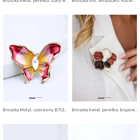
Broszka kwiat, perełka, szary B713718S00
Broszka miś, serduszko, Kocie Oko B713751Z00
Broszka Motyl, czerwony B713692Z00
Broszka kwiat, perełka, brązowy B713720Z00