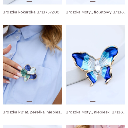
Broszka kokardka B713757Z00
Broszka Motyl, fioletowy B713691Z00
Broszka kwiat, perełka, niebieski B713719Z00
Broszka Motyl, niebieski B713694Z00