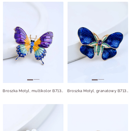
Broszka Motyl, multikolor B713762Z00
Broszka Motyl, granatowy B713765Z00