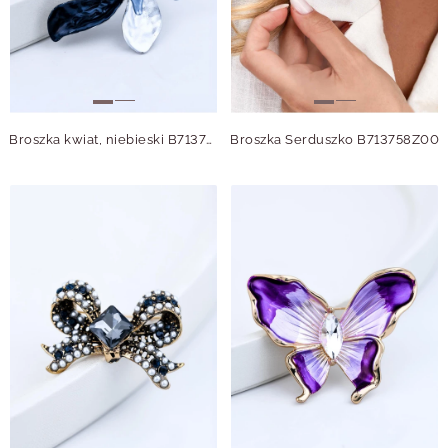
Broszka kwiat, niebieski B713702S00
Broszka Serduszko B713758Z00