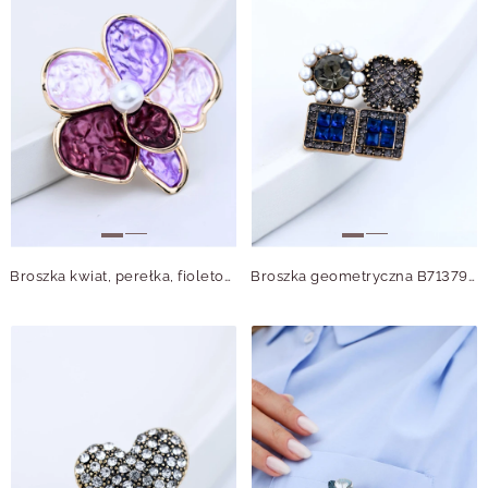
Broszka kwiat, perełka, fioletowy B713717Z00
Broszka geometryczna B713791Z00