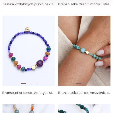
Zestaw ozdobnych przypinek z motywem kota B013919P00
Bransoletka Granit, morski, stal pozłacana S114981Z00
Bransoletka serce, Ametyst, stal pozłacana S115018Z00
Bransoletka serce, Amazonit, stal pozłacana S115017Z00