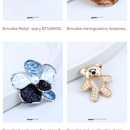
Broszka Motyl, szary B713690S00
Broszka nieregularna, brązowy B713725Z00