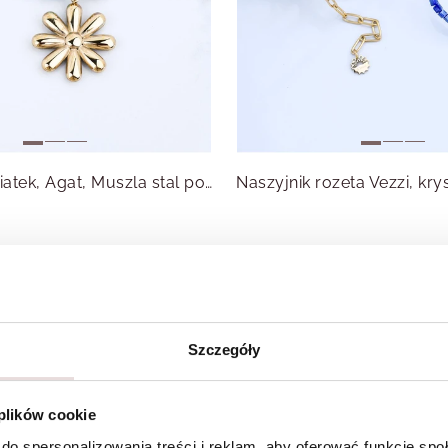
Naszyjnik kwiatek, Agat, Muszla stal pozłacana S315042Z00
Szczegóły
 plików cookie
do spersonalizowania treści i reklam, aby oferować funkcje sp