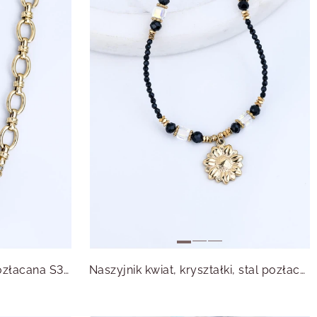
Naszyjnik Obsydian, stal pozłacana S316303Z00
Naszyjnik kwiat, kryształki, stal pozłacana S316203Z00