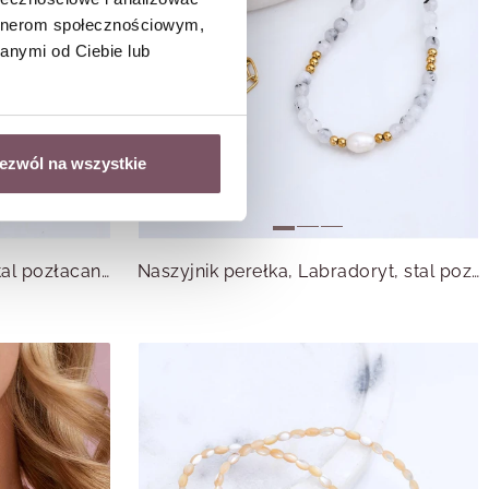
artnerom społecznościowym,
anymi od Ciebie lub
ezwól na wszystkie
Naszyjnik Kwarc różowy, stal pozłacana S316301Z00
Naszyjnik perełka, Labradoryt, stal pozłacana S316183Z00