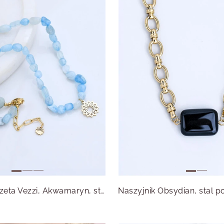
Naszyjnik Rozeta Vezzi, Akwamaryn, stal pozłacana S316340Z00