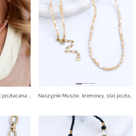
Naszyjnik Rozeta Vezzi, stal pozłacana S316341Z00
Naszyjnik Muszle, kremowy, stal pozłacana S316283Z00