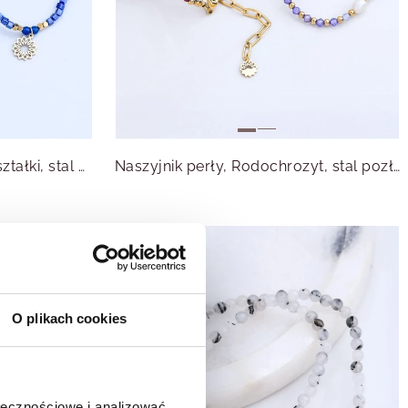
Naszyjnik rozeta Vezzi, kryształki, stal pozłacana S315129Z00
Naszyjnik perły, Rodochrozyt, stal pozłacana S316219Z00
O plikach cookies
ołecznościowe i analizować