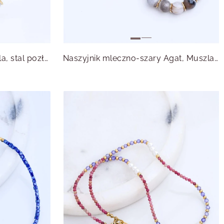
Naszyjnik biały Agat, Muszla, stal pozłacana S315061Z00
Naszyjnik mleczno-szary Agat, Muszla, stal pozłacana S315057Z00