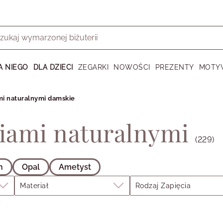
A NIEGO
DLA DZIECI
ZEGARKI
NOWOŚCI
PREZENTY
MOTY
mi naturalnymi damskie
niami naturalnymi
(229)
n
Opal
Ametyst
Materiał
Rodzaj Zapięcia