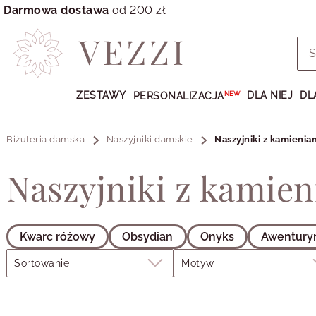
Darmowa dostawa
od 200 zł
Przejdź
do
ZESTAWY
DLA NIEJ
DL
PERSONALIZACJA
NEW
GŁÓWNEJ
ZAWARTOŚCI
PRODUKTÓW
Biżuteria damska
Naszyjniki damskie
Naszyjniki z kamienia
MENU
Naszyjniki z kamie
MENU
UŻYTKOWNIKA
WYSZUKIWARKI
Kwarc różowy
Obsydian
Onyks
Awentury
Filtry
Sortowanie
Motyw