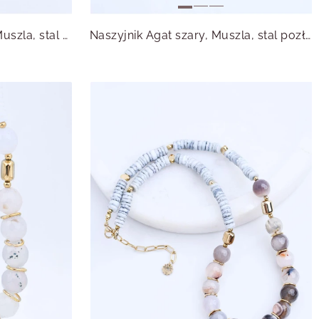
Naszyjnik Agat, niebieska Muszla, stal pozłacana S315065Z00
Naszyjnik Agat szary, Muszla, stal pozłacana S315058Z00