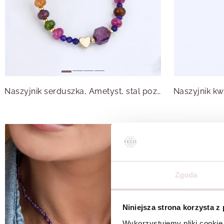
Naszyjnik serduszka, Ametyst, stal pozłacana S315011Z00
Zgoda
Niniejsza strona korzysta z
Wykorzystujemy pliki cookie 