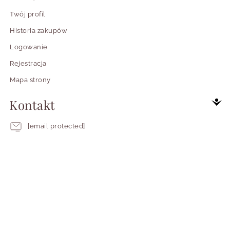
Twój profil
Historia zakupów
Logowanie
Rejestracja
Mapa strony
Kontakt
[email protected]
+48 503 388 904
0
Pracujemy
Pn-pt 7:00 - 15:00
od
poniedziałku
Obserwuj nas
do
piątku
od
siódmej
do