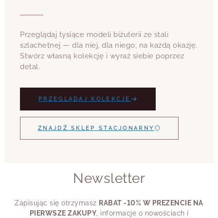
Przeglądaj tysiące modeli biżuterii ze stali
szlachetnej — dla niej, dla niego, na każdą okazję.
Stwórz własną kolekcję i wyraź siebie poprzez
detal.
PRZEGLĄDAJ KOLEKCJE
ZNAJDŹ SKLEP STACJONARNY
Newsletter
Zapisując się otrzymasz
RABAT -10% W PREZENCIE NA
PIERWSZE ZAKUPY
, informacje o nowościach i