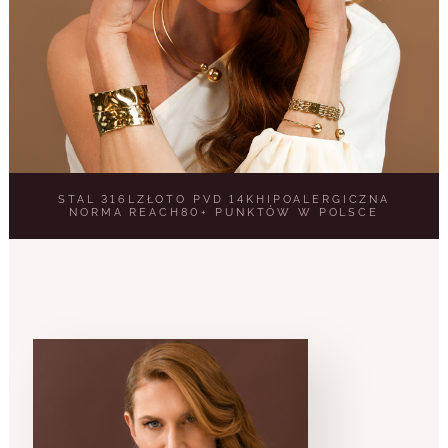
STAL 316L
ZŁOTO PVD 14K
HIPOALERGICZNA
NORMA REACH
80+ PUNKTÓW W POLSCE