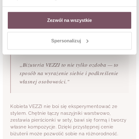
subtelny minimalizm, innego pozwala sobie na
bardziej wyraziste akcenty.
Jest świadoma swoich wyborów. Zwraca uwagę na
Zezwól na wszystkie
jakość, komfort noszenia i transparentność marki.
Dla niej biżuteria to nie tylko ozdoba – to sposób na
wyrażenie siebie i podkreślenie swojej osobowości.
Spersonalizuj
„Biżuteria VEZZI to nie tylko ozdoba — to
sposób na wyrażenie siebie i podkreślenie
własnej osobowości."
Kobieta VEZZI nie boi się eksperymentować ze
stylem. Chętnie łączy naszyjniki warstwowo,
zestawia pierścionki w sety, bawi się formą i tworzy
własne kompozycje. Dzięki przystępnej cenie
biżuterii może pozwolić sobie na różnorodność.