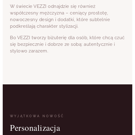
W świecie VEZZI odnajdzie się również
współczesny mężczyzna – ceniący prostotę,
nowoczesny design i dodatki, które subtelnie
podkreślają charakter stylizacji.
Bo VEZZI tworzy biżuterię dla osób, które chcą czuć
się bezpiecznie i dobrze ze sobą: autentycznie i
stylowo zarazem.
WYJĄTKOWA NOWOŚĆ
Personalizacja