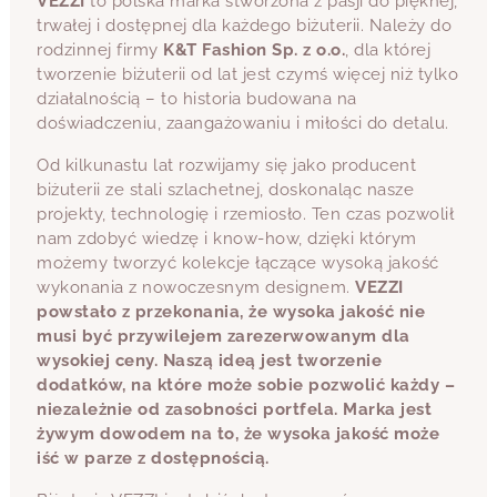
VEZZI
to polska marka stworzona z pasji do pięknej,
trwałej i dostępnej dla każdego biżuterii. Należy do
rodzinnej firmy
K&T Fashion Sp. z o.o.
, dla której
tworzenie biżuterii od lat jest czymś więcej niż tylko
działalnością – to historia budowana na
doświadczeniu, zaangażowaniu i miłości do detalu.
Od kilkunastu lat rozwijamy się jako producent
biżuterii ze stali szlachetnej, doskonaląc nasze
projekty, technologię i rzemiosło. Ten czas pozwolił
nam zdobyć wiedzę i know-how, dzięki którym
możemy tworzyć kolekcje łączące wysoką jakość
wykonania z nowoczesnym designem.
VEZZI
powstało z przekonania, że wysoka jakość nie
musi być przywilejem zarezerwowanym dla
wysokiej ceny. Naszą ideą jest tworzenie
dodatków, na które może sobie pozwolić każdy –
niezależnie od zasobności portfela. Marka jest
żywym dowodem na to, że wysoka jakość może
iść w parze z dostępnością.