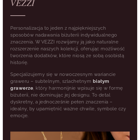
VEZZI
Personalizacja to jeden z najpiękniejszych
sposobów nadawania biżuterii indywidualnego
znaczenia. W VEZZI rozwijamy ją jako naturalne
rozszerzenie naszych kolekcji, oferując możliwość
tworzenia dodatków, które niosą ze sobą osobistą
historię.
Specjalizujemy się w nowoczesnym wariancie
graweru – subtelnym, szlachetnym
białym
grawerze
, który harmonijnie wpisuje się w formę
biżuterii, nie dominując jej designu. To detal
dyskretny, a jednocześnie pełen znaczenia –
idealny, by upamiętnić ważne chwile, symbole czy
emocje.