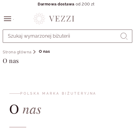
Darmowa dostawa
od 200 zł
Przejdź
do
GŁÓWNEJ
ZAWARTOŚCI
O nas
Strona główna
MENU
O nas
MENU
UŻYTKOWNIKA
WYSZUKIWARKI
POLSKA MARKA BIŻUTERYJNA
nas
O