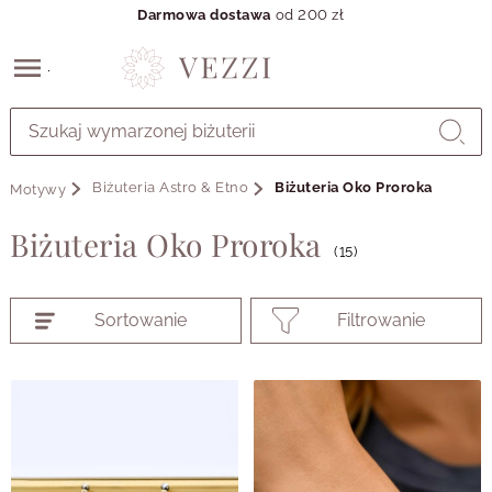
Darmowa dostawa
od 200 zł
Przejdź
do
GŁÓWNEJ
ZAWARTOŚCI
Biżuteria Astro & Etno
Biżuteria Oko Proroka
Motywy
PRODUKTÓW
MENU
Biżuteria Oko Proroka
MENU
(15)
UŻYTKOWNIKA
WYSZUKIWARKI
Sortowanie
Filtrowanie