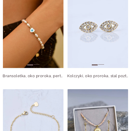
Bransoletka, oko proroka, perły, stal pozłacana, S111297Z02
Kolczyki, oko proroka, stal pozłacana, S211321Z00