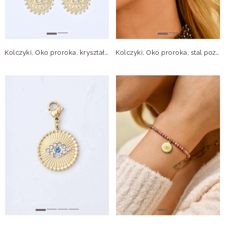
Kolczyki, Oko proroka, kryształek, stal pozłacana, S211379Z00
Kolczyki, Oko proroka, stal pozłacana, S211376Z00