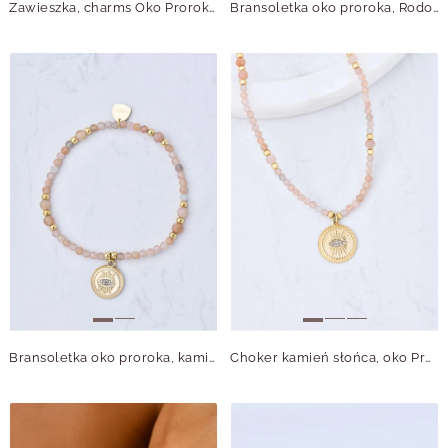
Zawieszka, charms Oko Proroka, stal pozłacana, SC11396Z00
Bransoletka oko proroka, Rodochrozyt, stal pozłacana S110606Z00
Bransoletka oko proroka, kamień słońca, stal pozłacana, S110605Z00
Choker kamień słońca, oko Proroka, stal pozłacana, S310594Z00