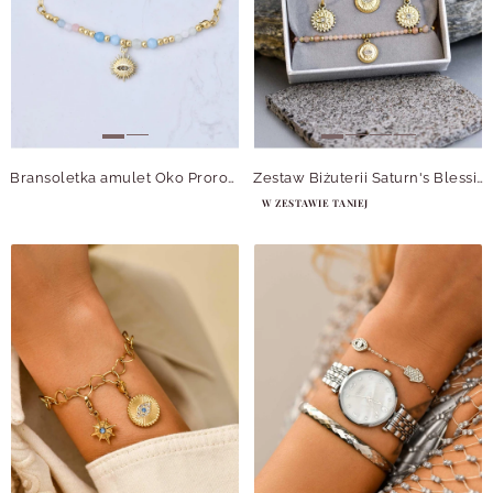
Bransoletka amulet Oko Proroka, Morganit, stal pozłacana, S111418Z00
Zestaw Biżuterii Saturn's Blessing
W ZESTAWIE TANIEJ