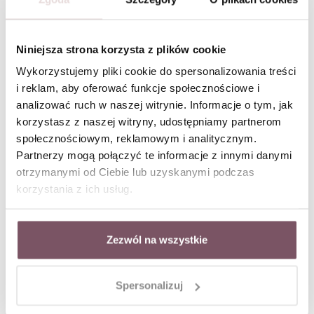
W ZESTAWIE TANIEJ
Niniejsza strona korzysta z plików cookie
Biżuteria Oko Proroka - symbol
Wykorzystujemy pliki cookie do spersonalizowania treści
i reklam, aby oferować funkcje społecznościowe i
ochrony w nowoczesnej formie
analizować ruch w naszej witrynie. Informacje o tym, jak
korzystasz z naszej witryny, udostępniamy partnerom
Oko Proroka to jeden z najbardziej rozpoznawalnych i najsilniej
społecznościowym, reklamowym i analitycznym.
zakorzenionych symboli w biżuterii.
Od wieków przypisywana jest
Partnerzy mogą połączyć te informacje z innymi danymi
mu funkcja ochronna - ma strzec przed negatywną energią i tzw.
otrzymanymi od Ciebie lub uzyskanymi podczas
„złym spojrzeniem”. Dziś biżuteria z okiem proroka łączy
symbolikę z estetyką, stając się modnym dodatkiem o osobistym
korzystania z ich usług.
znaczeniu.
W kolekcji VEZZI motyw oka proroka występuje w subtelnej,
nowoczesnej odsłonie. To biżuteria, która nie tylko przyciąga
Zezwól na wszystkie
wzrok, ale także niesie ze sobą przesłanie - delikatne, ale
wyraziste.
Oko Proroka - biżuteria, która
Spersonalizuj
chroni czy tylko zdobi?