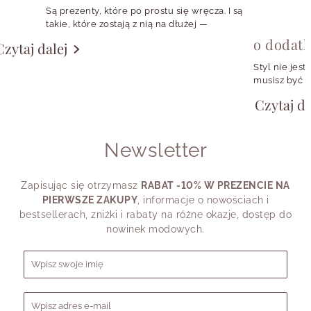
Są prezenty, które po prostu się wręcza. I są
Czy można kupić Oko Proroka samemu
takie, które zostają z nią na dłużej —
sobie?
w codziennych stylizacjach, w szkatułce,
o dodat
Czytaj dalej
w małym rytuale zakładania ulubionych
kolczyków albo w symbolu, który przypomina
Na której ręce nosić bransoletkę z Okiem
Styl nie jest
o konkretnej osobie, momencie czy emocji.
Proroka?
musisz być w
girl, fanką k
Czytaj da
chcesz wyglą
Czy motyw oka proroka jest tylko
potrzebujesz
sezonowym trendem?
shirtu, a cz
Newsletter
przypomina.
Z jaką biżuterią najlepiej łączyć Oko Proroka?
Dlatego pyta
swojego styl
Zapisując się otrzymasz
RABAT -10% W PREZENCIE NA
dziś powiedz
PIERWSZE ZAKUPY
, informacje o nowościach i
bestsellerach, zniżki i rabaty na różne okazje, dostęp do
nowinek modowych.
Formularz zapisu do newslettera