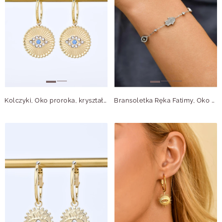
Kolczyki, Oko proroka, kryształki, stal pozłacana, S211306Z00
Bransoletka Ręka Fatimy, Oko proroka z kryształkami, stal, S111311S00