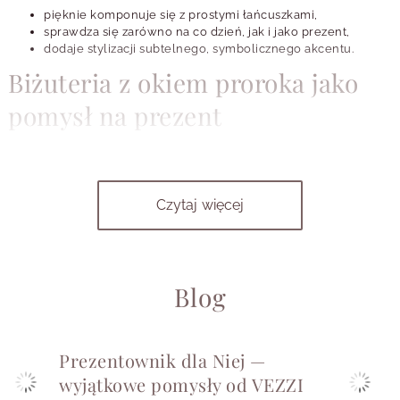
pięknie komponuje się z prostymi łańcuszkami,
sprawdza się zarówno na co dzień, jak i jako prezent,
dodaje stylizacji subtelnego, symbolicznego akcentu.
Biżuteria z okiem proroka jako
pomysł na prezent
Ze względu na swoje znaczenie biżuteria z okiem proroka często
wybierana jest na prezent.
To upominek, który łączy estetykę z
emocjonalnym przekazem - idealny dla bliskiej osoby, ale także
Czytaj więcej
dla samej siebie.
FAQ - najczęściej zadawane
pytania o biżuterię z Okiem
Blog
Proroka
Prezentownik dla Niej —
Co oznacza symbol Oka Proroka w biżuterii?
wyjątkowe pomysły od VEZZI