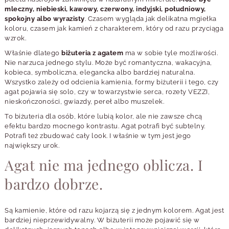
mleczny, niebieski, kawowy, czerwony, indyjski, południowy,
spokojny albo wyrazisty
. Czasem wygląda jak delikatna mgiełka
koloru, czasem jak kamień z charakterem, który od razu przyciąga
wzrok.
Właśnie dlatego
biżuteria z agatem
ma w sobie tyle możliwości.
Nie narzuca jednego stylu. Może być romantyczna, wakacyjna,
kobieca, symboliczna, elegancka albo bardziej naturalna.
Wszystko zależy od odcienia kamienia, formy biżuterii i tego, czy
agat pojawia się solo, czy w towarzystwie serca, rozety VEZZI,
nieskończoności, gwiazdy, pereł albo muszelek.
To biżuteria dla osób, które lubią kolor, ale nie zawsze chcą
efektu bardzo mocnego kontrastu. Agat potrafi być subtelny.
Potrafi też zbudować cały look. I właśnie w tym jest jego
największy urok.
Agat nie ma jednego oblicza. I
bardzo dobrze.
Są kamienie, które od razu kojarzą się z jednym kolorem. Agat jest
bardziej nieprzewidywalny. W biżuterii może pojawić się w