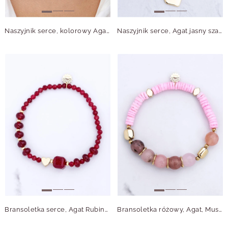
Naszyjnik serce, kolorowy Agat, stal pozłacana S314944Z00
Naszyjnik serce, Agat jasny szary, stal pozłacana S315084Z00
Bransoletka serce, Agat Rubinowy, stal pozłacana S115012Z00
Bransoletka różowy, Agat, Muszla, stal pozłacana S115073Z00