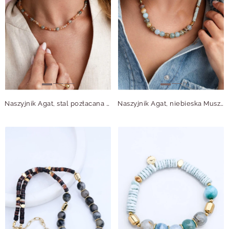
Naszyjnik Agat, stal pozłacana S314977Z00
Naszyjnik Agat, niebieska Muszla, stal pozłacana S315065Z00