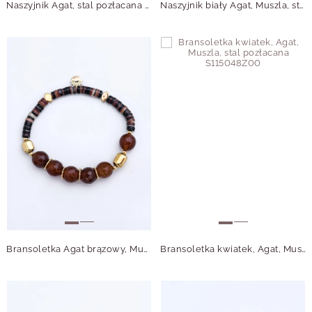
Naszyjnik Agat, stal pozłacana S314979Z00
Naszyjnik biały Agat, Muszla, stal pozłacana S315061Z00
Bransoletka Agat brązowy, Muszla, stal pozłacana S115071Z00
Bransoletka kwiatek, Agat, Muszla, stal pozłacana S115048Z00