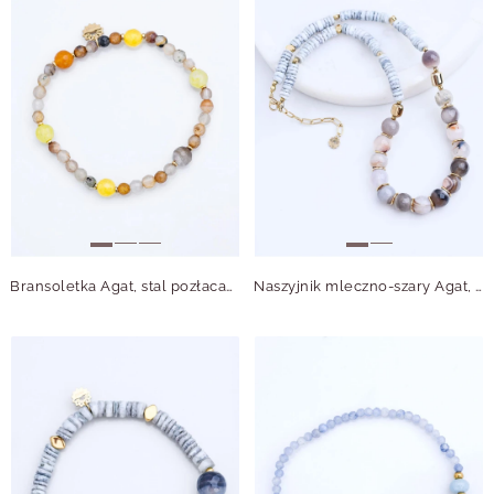
Bransoletka Agat, stal pozłacana S114989Z00
Naszyjnik mleczno-szary Agat, Muszla, stal pozłacana S315057Z00