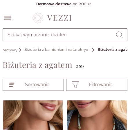
Darmowa dostawa
od 200 zł
Przejdź
do
GŁÓWNEJ
ZAWARTOŚCI
Biżuteria z kamieniami naturalnymi
Biżuteria z agat
Motywy
PRODUKTÓW
MENU
Biżuteria z agatem
MENU
(191)
UŻYTKOWNIKA
WYSZUKIWARKI
Sortowanie
Filtrowanie