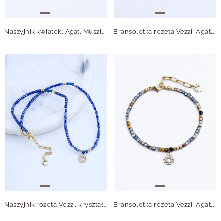
Naszyjnik kwiatek, Agat, Muszla stal pozłacana S315042Z00
Bransoletka rozeta Vezzi, Agat, stal pozłacana S115132Z00
Naszyjnik rozeta Vezzi, kryształki, stal pozłacana S315129Z00
Bransoletka rozeta Vezzi, Agat, stal pozłacana S115133Z00