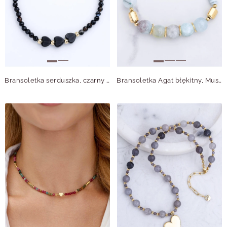
Bransoletka serduszka, czarny Agat, stal pozłacana S114969Z00
Bransoletka Agat błękitny, Muszla, stal pozłacana S115070Z00