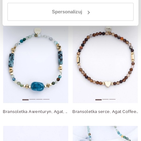
Naszyjnik serce, Agat zielony, stal pozłacana S314940Z00
Naszyjnik serce, Agat Coffee, stal pozłacana S314941Z00
Spersonalizuj
Bransoletka Awenturyn, Agat, stal pozłacana S115003Z00
Bransoletka serce, Agat Coffee, stal pozłacana S114947Z00