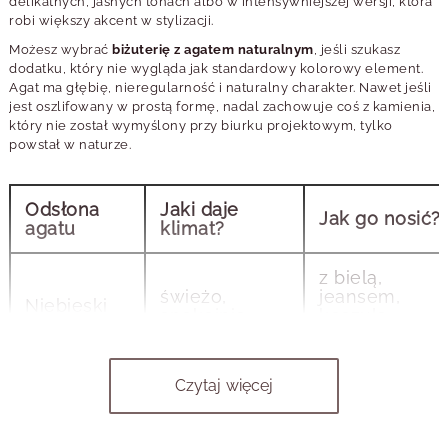
delikatnych, jasnych tonach albo w intensywniejszej wersji, która
robi większy akcent w stylizacji.
Możesz wybrać
biżuterię z agatem naturalnym
, jeśli szukasz
dodatku, który nie wygląda jak standardowy kolorowy element.
Agat ma głębię, nieregularność i naturalny charakter. Nawet jeśli
jest oszlifowany w prostą formę, nadal zachowuje coś z kamienia,
który nie został wymyślony przy biurku projektowym, tylko
powstał w naturze.
Odsłona
Jaki daje
Jak go nosić?
agatu
klimat?
z bielą,
świeżo,
jeansem,
Niebieski
spokojnie,
koszulą,
agat
lekko
srebrem lub
złotem
Czytaj więcej
z czernią,
cieplej,
beżem,
Czerwony
mocniej,
złotem,