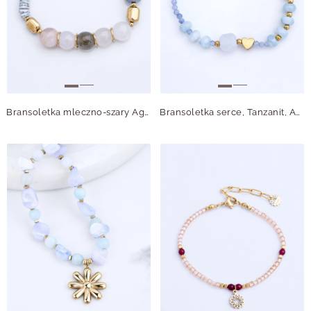
Bransoletka mleczno-szary Agat, Muszla, stal pozłacana S115068Z00
Bransoletka serce, Tanzanit, Agat, stal pozłacana S115015Z00