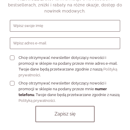
Agat z
przełamana
sukienki,
bestsellerach, zniżki i rabaty na różne okazje, dostęp do
perłą
naturalnym
prezentoweg
nowinek modowych.
kamieniem
zestawu
Formularz zapisu do newslettera
Agat daje wybór bez chaosu. Możesz znaleźć w nim coś bardzo
spokojnego albo coś bardziej charakternego, ale nadal z
naturalną miękkością.
Właściwości agatu - kamień
Chcę otrzymywać newsletter dotyczący nowości i
równowagi, spokoju i
promocji w sklepie na podany przeze mnie adres e-mail.
Twoje dane będą przetwarzane zgodnie z naszą
Polityką
wewnętrznego porządku
prywatności
.
Chcę otrzymywać newsletter dotyczący nowości i
promocji w sklepie na podany przeze mnie
numer
Agat od dawna kojarzony jest z
harmonią, stabilnością i ochroną
.
telefonu
. Twoje dane będą przetwarzane zgodnie z naszą
W symbolice kamieni przypisuje się mu energię wyciszającą,
Polityką prywatności
.
porządkującą i wspierającą wewnętrzną równowagę. To kamień,
który nie ma gwałtownej, ostrej energii. Bardziej przypomina
spokojny rytm - taki, który pomaga wrócić do siebie, złapać
oddech i odzyskać poczucie stabilności.
Biżuteria z naturalnym kamieniem agatem
może być więc