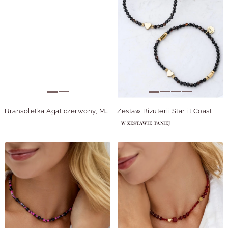
Bransoletka Agat czerwony, Muszla, stal pozłacana S115043Z00
Zestaw Biżuterii Starlit Coast
W ZESTAWIE TANIEJ