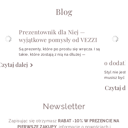
agat
bardziej
prostymi
energetycznie
fasonami
Blog
z brązem,
naturalnie,
lnem,
Agat
Prezentownik dla Niej —
miękko,
swetrem,
kawowy
wyjątkowe pomysły od VEZZI
ziemiście
skórzanymi
dodatkami
Są prezenty, które po prostu się wręcza. I są
takie, które zostają z nią na dłużej —
wielotonowo,
z casualem,
w codziennych stylizacjach, w szkatułce,
o dodat
Czytaj dalej
Agat
organicznie,
boho,
w małym rytuale zakładania ulubionych
indyjski
mniej
warstwową
kolczyków albo w symbolu, który przypomina
Styl nie jest
oczywiście
biżuterią
o konkretnej osobie, momencie czy emocji.
musisz być w
girl, fanką k
Czytaj da
z perłami,
chcesz wyglą
delikatniej,
jasnymi
potrzebujesz
Agat
subtelnie,
tkaninami i
shirtu, a cz
południowy
bardziej
Newsletter
miękką
przypomina.
kobieco
stylizacją
Dlatego pyta
swojego styl
Zapisując się otrzymasz
RABAT -10% W PREZENCIE NA
elegancja
do koszuli,
dziś powiedz
PIERWSZE ZAKUPY
, informacje o nowościach i