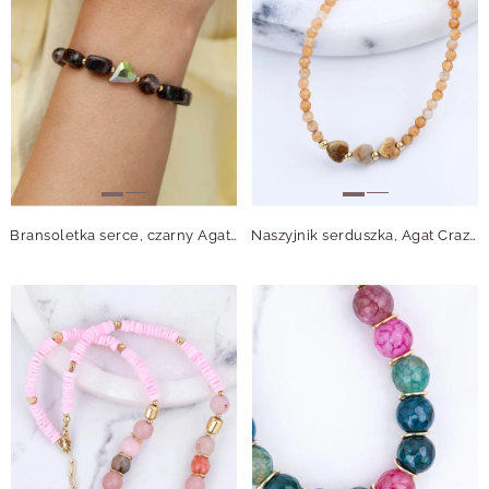
Bransoletka serce, czarny Agat, stal pozłacana S115028Z00
Naszyjnik serduszka, Agat Crazy, stal pozłacana S314957Z00