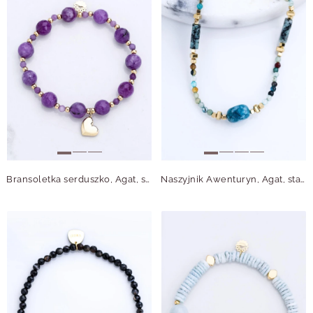
Bransoletka serduszko, Agat, stal pozłacana S115092Z00
Naszyjnik Awenturyn, Agat, stal pozłacana S314996Z00