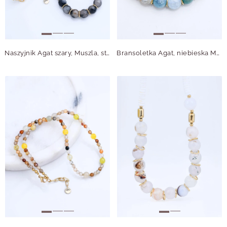
Naszyjnik Agat szary, Muszla, stal pozłacana S315058Z00
Bransoletka Agat, niebieska Muszla, stal pozłacana S115076P00