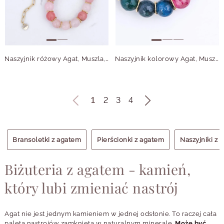
Naszyjnik różowy Agat, Muszla, stal pozłacana S315062Z00
Naszyjnik kolorowy Agat, Muszla, stal pozłacana S315064Z00
1
2
3
4
Bransoletki z agatem
Pierścionki z agatem
Naszyjniki z 
Biżuteria z agatem - kamień,
który lubi zmieniać nastrój
Agat nie jest jednym kamieniem w jednej odsłonie. To raczej cała
paleta nastrojów zamknięta w naturalnym minerale.
Może być