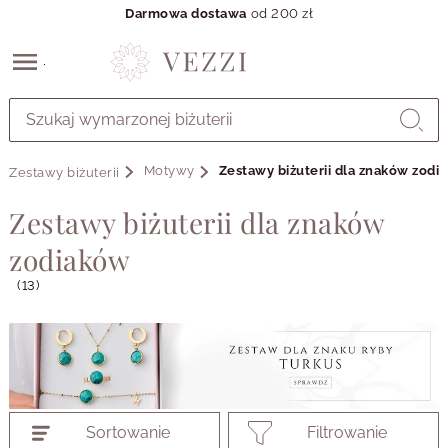
Darmowa dostawa
od 200 zł
Przejdź
do
GŁÓWNEJ
ZAWARTOŚCI
Motywy
Zestawy biżuterii dla znaków zodi
Zestawy biżuterii
PRODUKTÓW
MENU
Zestawy biżuterii dla znaków
MENU
UŻYTKOWNIKA
zodiaków
WYSZUKIWARKI
(13)
Sortowanie
Filtrowanie