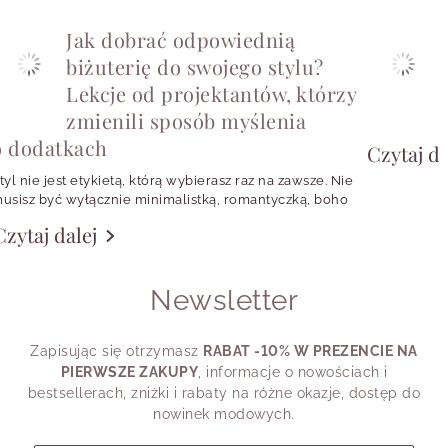
Jak dobrać odpowiednią
biżuterię do swojego stylu?
Lekcje od projektantów, którzy
S
zmienili sposób myślenia
d
w
o dodatkach
Czytaj da
b
t
tyl nie jest etykietą, którą wybierasz raz na zawsze. Nie
z
usisz być wyłącznie minimalistką, romantyczką, boho
e
irl, fanką klasyki albo trendsetterką. Jednego dnia
Czytaj dalej
hcesz wyglądać spokojnie i czysto, drugiego
W
otrzebujesz koloru, trzeciego zakładasz perły do T-
hirtu, a czwartego wybierasz charms, który coś Ci
Newsletter
rzypomina.
latego pytanie „Jak dobrać odpowiednią biżuterię do
wojego stylu?” warto zadać trochę inaczej: “Co chcę
Zapisując się otrzymasz
RABAT -10% W PREZENCIE NA
ziś powiedzieć detalem?”.
PIERWSZE ZAKUPY
, informacje o nowościach i
bestsellerach, zniżki i rabaty na różne okazje, dostęp do
nowinek modowych.