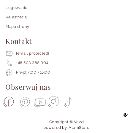
Logowanie
Rejestracja
Mapa strony
Kontakt
[email protected]
+48 503 388 904
Pracujemy
Pn-pt 7:00 - 15:00
od
poniedziałku
Obserwuj nas
do
piątku
od
siódmej
do
piętnastej
Copyright © Vezzi
powered by:
AtomStore