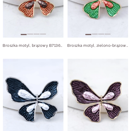
Broszka motyl, brązowy B713697Z00
Broszka motyl, zielono-brązowy B713699Z00