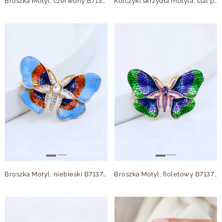
Broszka Motyl, czerwony B713769Z00
Kolczyki skrzydła motyla, stal pozłacana S215599Z00
Broszka Motyl, niebieski B713768Z00
Broszka Motyl, fioletowy B713764Z00