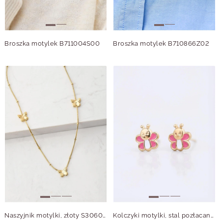
Broszka motylek B711004S00
Broszka motylek B710866Z02
Naszyjnik motylki, złoty S306017Z00
Kolczyki motylki, stal pozłacana S213500Z00