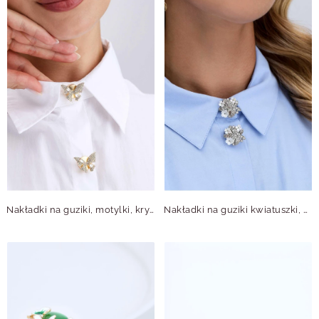
Nakładki na guziki, motylki, kryształki B913912Z00
Nakładki na guziki kwiatuszki, motylki B913874M00