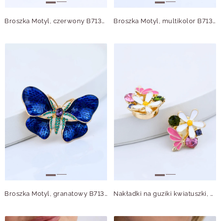
Broszka Motyl, czerwony B713692Z00
Broszka Motyl, multikolor B713762Z00
Broszka Motyl, granatowy B713765Z00
Nakładki na guziki kwiatuszki, motylki B913895Z00