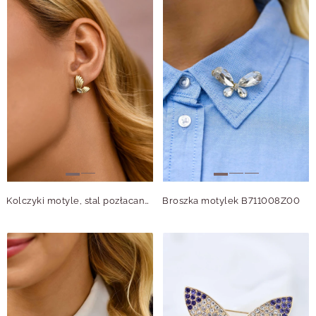
Kolczyki motyle, stal pozłacana S212393Z00
Broszka motylek B711008Z00