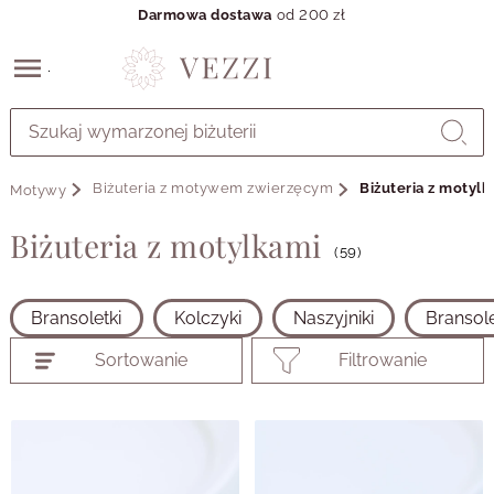
Darmowa dostawa
od 200 zł
Przejdź
do
GŁÓWNEJ
ZAWARTOŚCI
Biżuteria z motywem zwierzęcym
Biżuteria z motylk
Motywy
PRODUKTÓW
MENU
Biżuteria z motylkami
MENU
(59)
UŻYTKOWNIKA
WYSZUKIWARKI
Bransoletki
Kolczyki
Naszyjniki
Bransole
Sortowanie
Filtrowanie