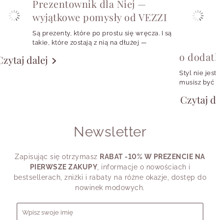
Prezentownik dla Niej —
wyjątkowe pomysły od VEZZI
Są prezenty, które po prostu się wręcza. I są
takie, które zostają z nią na dłużej —
w codziennych stylizacjach, w szkatułce,
o dodat
Czytaj dalej
w małym rytuale zakładania ulubionych
kolczyków albo w symbolu, który przypomina
Styl nie jest
o konkretnej osobie, momencie czy emocji.
musisz być w
girl, fanką k
Czytaj da
chcesz wyglą
potrzebujesz
shirtu, a cz
Newsletter
przypomina.
Dlatego pyta
swojego styl
Zapisując się otrzymasz
RABAT -10% W PREZENCIE NA
dziś powiedz
PIERWSZE ZAKUPY
, informacje o nowościach i
bestsellerach, zniżki i rabaty na różne okazje, dostęp do
nowinek modowych.
Formularz zapisu do newslettera