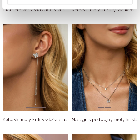
Bransoletka sztywna motylki, stal pozłacana S112380Z00
Kolczyki motylki z kryształkami, stal pozłacana S212392Z00
Kolczyki motylki, kryształki, stal S212389S00
Naszyjnik podwójny, motylki, stal, S312388S00