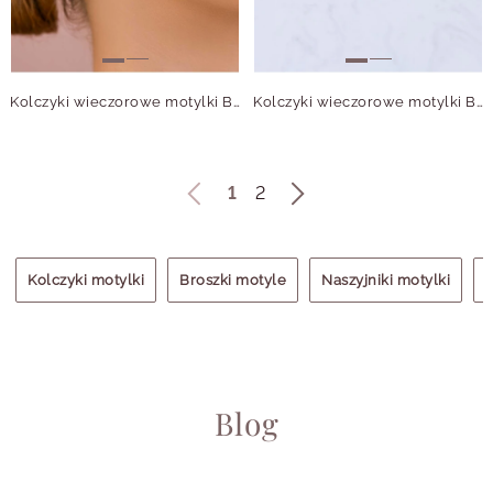
Kolczyki wieczorowe motylki B208869P00
Kolczyki wieczorowe motylki B208701P00
1
2
Kolczyki motylki
Broszki motyle
Naszyjniki motylki
B
Blog