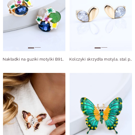
Nakładki na guziki motylki B913883Z00
Kolczyki skrzydła motyla, stal pozłacana S215600Z00