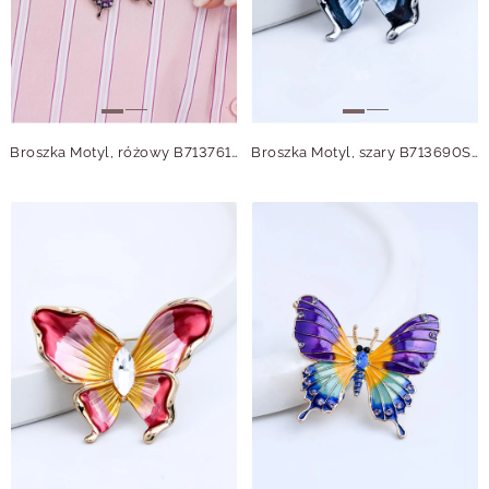
Broszka Motyl, różowy B713761Z00
Broszka Motyl, szary B713690S00