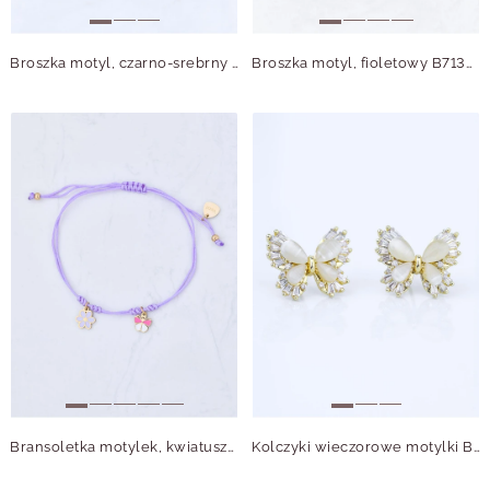
Broszka motyl, czarno-srebrny B713700S00
Broszka motyl, fioletowy B713695Z00
Bransoletka motylek, kwiatuszek, stal pozłacana S110324Z08
Kolczyki wieczorowe motylki B213242Z00