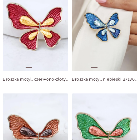
Broszka motyl, czerwono-złoty B713698Z00
Broszka motyl, niebieski B713696Z00