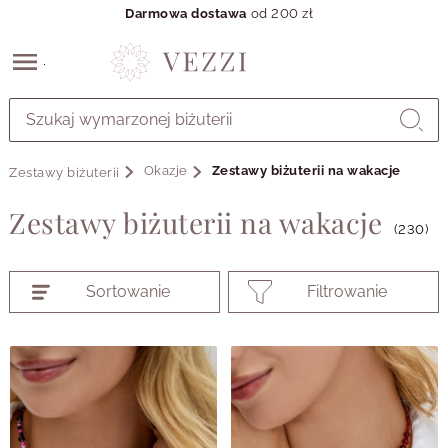
Darmowa dostawa
od 200 zł
Przejdź
do
GŁÓWNEJ
ZAWARTOŚCI
Okazje
Zestawy biżuterii na wakacje
Zestawy biżuterii
PRODUKTÓW
MENU
Zestawy biżuterii na wakacje
MENU
(230)
UŻYTKOWNIKA
WYSZUKIWARKI
Sortowanie
Filtrowanie