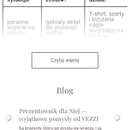
T-shirt, szorty
i biżuteria
poranne
gotowy detal
nagle
wyjście na
do prostego
wyglądają na
miasto
outfitu
bardziej
dopracowane
drobne
Czytaj więcej
motywy
lekkość bez
plażowy
morskie robią
efektu
spacer
klimat, ale
przesady
nie obciążają
stylizacji
Blog
perły, złota
kolacja po
bardziej
powłoka i
zachodzie
eleganckie
kryształki
Prezentownik dla Niej —
słońca
wykończenie
dodają
wyjątkowe pomysły od VEZZI
efektu glow
Są prezenty, które po prostu się wręcza. I są