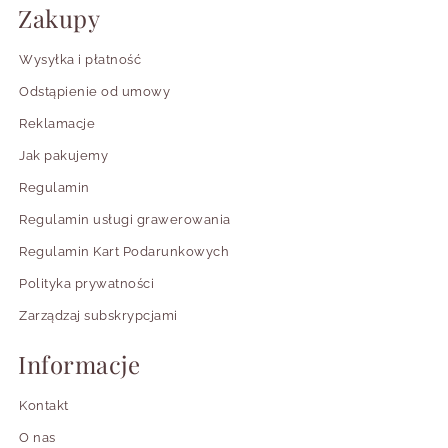
buduje linię
Zakupy
naszyjnik
rozpięte
dekoltu
koszule
Wysyłka i płatność
spacery, kawa,
Odstąpienie od umowy
pracuje w
zdjęcia detali,
bransoletka
gestach
stylizacje z
Reklamacje
dłoni
krótkim
Jak pakujemy
rękawem
Regulamin
dodaje
plaża, sukienki
Regulamin usługi grawerowania
bransoletka
wakacyjnego
midi, szorty,
na kostkę
akcentu przy
Regulamin Kart Podarunkowych
espadryle
sandałach
Polityka prywatności
zdjęcia, letni
Zarządzaj subskrypcjami
podkreśla
glow,
pierścionek
manicure i
stylizacje z
Informacje
dłonie
prostymi
dodatkami
Kontakt
O nas
gdy chcesz