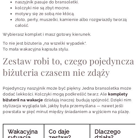
naszyjnik pasuje do bransoletki.
kolczyki nie są zbyt mocne.
motywy się ze sobą nie kłócą.
złoto, perły, muszelki, kamienie albo rozgwiazdy tworzą
całość.
Wybierasz komplet i masz gotowy kierunek.
To nie jest biżuteria „na wszelki wypadek”.
To mała wakacyjna kapsuła stylu.
Zestaw robi to, czego pojedyncza
biżuteria czasem nie zdąży
Pojedynczy naszyjnik może być piękny. Jedna bransoletka może
dodać lekkości. Kolczyki mogą podkreślić twarz. Ale
komplety
biżuterii na wakacje
działają inaczej: budują spójność. Dzięki nim
stylizacja wygląda tak, jakby była przemyślana — nawet jeśli
powstała w pięć minut między śniadaniem a wyjściem na plażę.
Wakacyjna
Co daje
Dlaczego
sytuacja
zestaw?
działa?