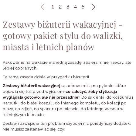
1
2
3
4
5
Zestawy biżuterii wakacyjnej -
gotowy pakiet stylu do walizki,
miasta i letnich planów
Pakowanie na wakacje ma jedną zasadę: zabierz mniej rzeczy, ale
lepiej dobranych.
Ta sama zasada działa w przypadku biżuterii.
Zestawy biżuterii wakacyjnej
są odpowiedzią na pytanie, które
pojawia się tuż przed wyjściem:
co założyć, żeby stylizacja
wyglądała gotowo, ale nie przesadnie
? Do sukienki, do kostiumu i
narzutki, do białej koszuli, do lnianego kompletu, do kolacji po
plaży, do zdjęć, do spaceru po mieście, do letniego wesela w
luźniejszym klimacie.
Zestaw rozwiązuje ten problem szybciej niż pojedynczy dodatek.
Nie musisz zastanawiać się, czy: