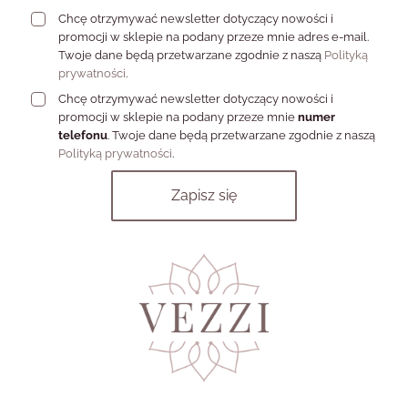
letniego rytmu.
Chcę otrzymywać newsletter dotyczący nowości i
Kapsuła 3×3: jak myśleć o
promocji w sklepie na podany przeze mnie adres e-mail.
Twoje dane będą przetwarzane zgodnie z naszą
Polityką
biżuterii na urlop?
prywatności
.
Chcę otrzymywać newsletter dotyczący nowości i
promocji w sklepie na podany przeze mnie
numer
Zamiast zabierać pół szkatułki, warto myśleć o biżuterii jak o
telefonu
. Twoje dane będą przetwarzane zgodnie z naszą
małej kapsule. Wystarczy kilka dobrze dobranych elementów,
Polityką prywatności
.
które można mieszać między sobą.
Wakacyjna kapsuła VEZZI
Do czego
Kiedy jest
Element
służy?
najważniejszy?
zdjęcia,
podkreślają
kolacje, dni z
kolczyki
twarz, włosy i
upiętymi
makijaż
włosami
sukienki, topy,