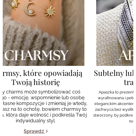
armsy, które opowiadają
Subtelny luk
Twoją historię
tra
dy charms może symbolizować coś
Apaszka to prezent o
go - emocję, wspomnienie lub osobę.
wyrafinowana i pełna
własne kompozycje i zmieniaj je wtedy,
eleganckim akcentem ka
masz na to ochotę, bowiem charmsy to
zachwyca bez wysiłku
ia, która daje wolność i podkreśla Twój
stworzony, by podkreś
indywidualny styl.
sub
Sprawdź
S