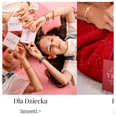
Dla Dziecka
D
Sprawdź
S