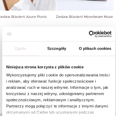
estaw Biżuterii Azure Picnic
Zestaw Biżuterii Moonbeam Muse
Z
Jeśli drzemie w Tobie Projektantka Prezentów, Gift Stylist czy Mix
& Match Queen - z VEZZI skomponujesz prezent po swojemu.
Wybierz zegarek, naszyjnik, bransoletkę, pierścionek, kolczyki
Zgoda
Szczegóły
O plikach cookies
lub dowolne akcesorium, a my, na Twoje życzenie, połączymy je
w spójny, elegancki zestaw zapakowany w pudełko prezentowe.
To idealna opcja, gdy chcesz dopasować biżuterię do stylu
Niniejsza strona korzysta z plików cookie
bliskiej osoby, dodać ulubiony motyw lub wybrać elementy, które
najlepiej ze sobą współgrają.
Wykorzystujemy pliki cookie do spersonalizowania treści
To Ty decydujesz, co znajdzie się w środku - my dbamy o efekt
i reklam, aby oferować funkcje społecznościowe i
„wow” po otwarciu.
analizować ruch w naszej witrynie. Informacje o tym, jak
Personalizowany zestaw
to wolność wyboru, pełna swoboda
korzystasz z naszej witryny, udostępniamy partnerom
kompozycji i gwarancja, że
prezent będzie dokładnie taki, jaki
społecznościowym, reklamowym i analitycznym.
chcesz.
Partnerzy mogą połączyć te informacje z innymi danymi
otrzymanymi od Ciebie lub uzyskanymi podczas