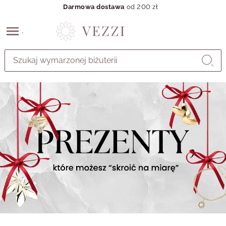
Darmowa dostawa
od 200 zł
Przejdź
do
GŁÓWNEJ
ZAWARTOŚCI
MENU
MENU
UŻYTKOWNIKA
WYSZUKIWARKI