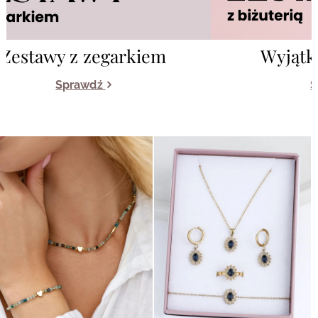
Zestawy z zegarkiem
Wyjątk
Sprawdź
S