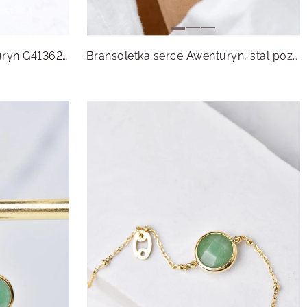
Pierścionek Zielony Awenturyn G413626P00
Bransoletka serce Awenturyn, stal pozłacana S114949Z00