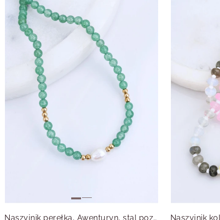
Naszyjnik perełka, Awenturyn, stal pozłacana S316180Z00