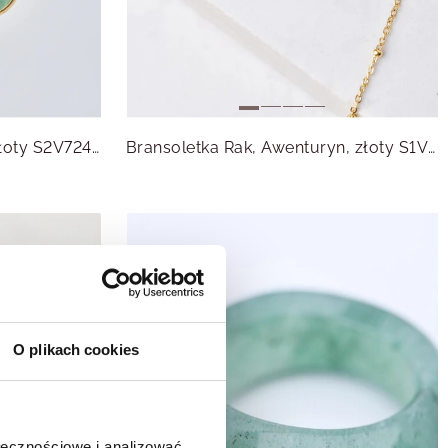
Kolczyki Rak, Awenturyn, złoty S2V72400-9Z
Bransoletka Rak, Awenturyn, złoty S1V72860-9Z
O plikach cookies
ołecznościowe i analizować