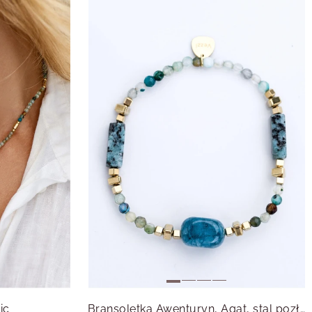
ic
Bransoletka Awenturyn, Agat, stal pozłacana S115003Z00