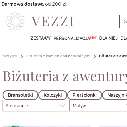
Darmowa dostawa
od 200 zł
Przejdź
do
ZESTAWY
DLA NIEJ
DL
PERSONALIZACJA
NEW
GŁÓWNEJ
ZAWARTOŚCI
PRODUKTÓW
Motywy
Biżuteria z kamieniami naturalnymi
Biżuteria z a
MENU
Biżuteria z awentu
MENU
UŻYTKOWNIKA
WYSZUKIWARKI
Bransoletki
Kolczyki
Pierścionki
Naszyjni
Filtry
Sortowanie
Motyw