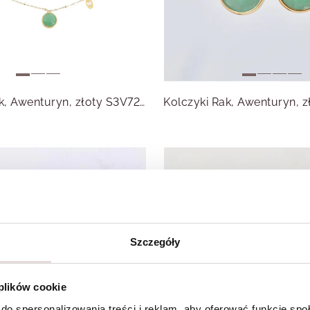
Naszyjnik Rak, Awenturyn, złoty S3V72972-9Z
Szczegóły
 plików cookie
do spersonalizowania treści i reklam, aby oferować funkcje sp