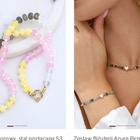
Naszyjnik kolorowy, stal pozłacana S316344Z00
Zestaw Biżuterii Azure Picn