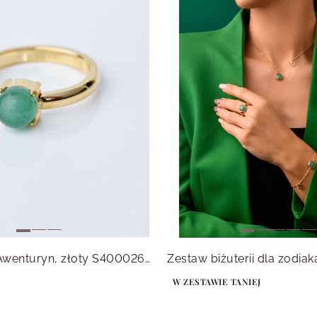
Pierścionek Awenturyn, złoty S400026Z05
W ZESTAWIE TANIEJ