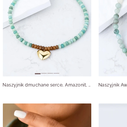
Naszyjnik dmuchane serce, Amazonit, stal pozłacana S312564Z00