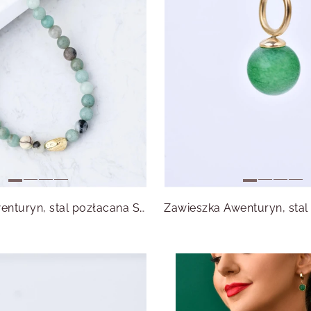
Naszyjnik Awenturyn, stal pozłacana S312595Z00