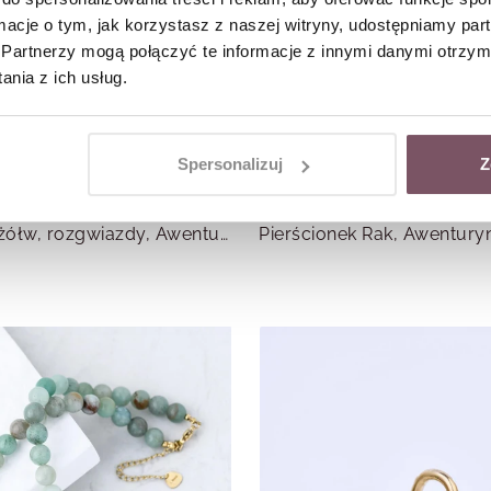
ormacje o tym, jak korzystasz z naszej witryny, udostępniamy p
Partnerzy mogą połączyć te informacje z innymi danymi otrzym
nia z ich usług.
Spersonalizuj
Z
Bransoletka żółw, rozgwiazdy, Awenturyn, stal pozłacana S113387Z00
Pierścionek Rak, Awentur