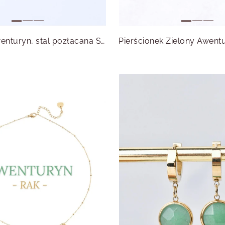
Naszyjnik Awenturyn, stal pozłacana S314943Z00