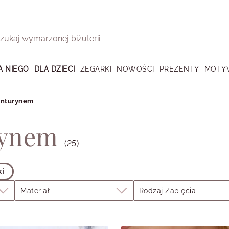
A NIEGO
DLA DZIECI
ZEGARKI
NOWOŚCI
PREZENTY
MOTY
wenturynem
rynem
(25)
ki
Materiał
Rodzaj Zapięcia