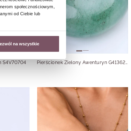
artnerom społecznościowym,
anymi od Ciebie lub
ezwól na wszystkie
yn S4V70704
Pierścionek Zielony Awenturyn G413621P00