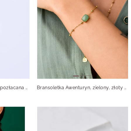
Zawieszka Awenturyn, stal pozłacana SC08059Z00-07
Bransoletka Awenturyn, zielony, złoty S100230Z05