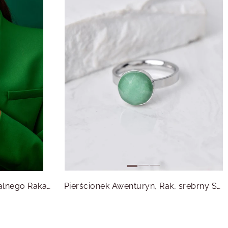
Zestaw biżuterii dla zodiakalnego Raka z kamieniem Awenturyn
Pierścionek Awenturyn, Rak, srebrny S4V70704