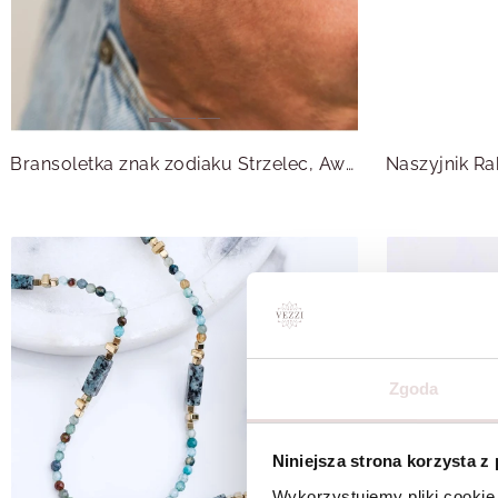
Bransoletka znak zodiaku Strzelec, Awenturyn, stal pozłacana S110518Z00
Zgoda
Niniejsza strona korzysta z
Wykorzystujemy pliki cookie 