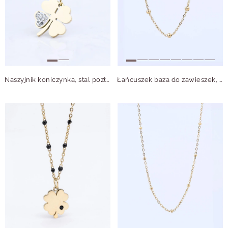
Naszyjnik koniczynka, stal pozłacana S308297Z00
Łańcuszek baza do zawieszek, kuleczki, stal nierdzewna S308151Z00