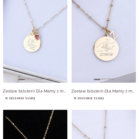
Zestaw biżuterii Dla Mamy z możliwością personalizacji Z14062Z00
Zestaw biżuterii Dla Mamy z możliwością grawerowania Z14059Z00
W ZESTAWIE TANIEJ
W ZESTAWIE TANIEJ