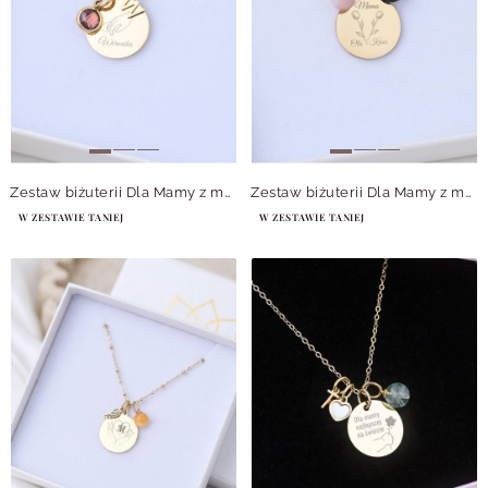
Zestaw biżuterii Dla Mamy z możliwością grawerowania Z14067Z00
Zestaw biżuterii Dla Mamy z możliwością grawerowania Z14061Z00
W ZESTAWIE TANIEJ
W ZESTAWIE TANIEJ