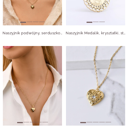
Naszyjnik podwójny, serduszko, kuleczki, złoty S304766Z00
Naszyjnik Medalik, kryształki, stal pozłacana S312759Z00