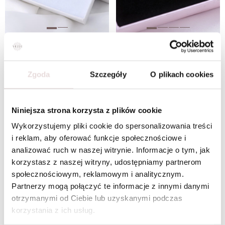
Zestaw biżuterii Dla Mamy z możliwością grawerowania Z14065Z00
Zestaw biżuterii Dla Mamy z możliwością grawerowania Z14066Z00
W ZESTAWIE TANIEJ
W ZESTAWIE TANIEJ
Zgoda
Szczegóły
O plikach cookies
Niniejsza strona korzysta z plików cookie
Wykorzystujemy pliki cookie do spersonalizowania treści
i reklam, aby oferować funkcje społecznościowe i
analizować ruch w naszej witrynie. Informacje o tym, jak
korzystasz z naszej witryny, udostępniamy partnerom
społecznościowym, reklamowym i analitycznym.
Partnerzy mogą połączyć te informacje z innymi danymi
otrzymanymi od Ciebie lub uzyskanymi podczas
korzystania z ich usług.