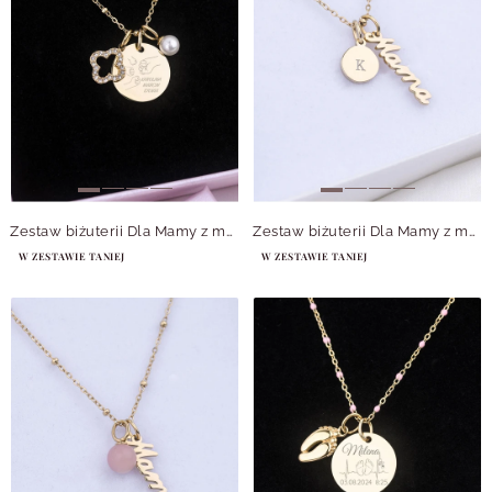
Zestaw biżuterii Dla Mamy z możliwością grawerowania Z14057Z00
Zestaw biżuterii Dla Mamy z możliwością grawerowania Z14052Z00
W ZESTAWIE TANIEJ
W ZESTAWIE TANIEJ