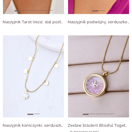
Naszyjnik Tarot Vezzi, stal pozłacana, S310630Z00
Naszyjnik podwójny, serduszko, koniczynka, złoty S304788Z00
Naszyjnik koniczynki, serduszka, stal pozłacana S311814Z00
Zestaw biżuterii Blissful Together z możliwością personalizacji Z14664Z00
W ZESTAWIE TANIEJ