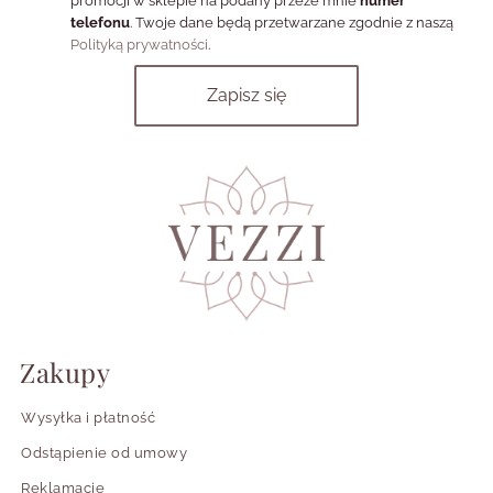
promocji w sklepie na podany przeze mnie
numer
telefonu
. Twoje dane będą przetwarzane zgodnie z naszą
Czym różni się biały grawer od czarnego?
Polityką prywatności
.
Czy naszyjniki damskie personalizowane
nadają się na prezent „w ciemno”?
Zakupy
Wysyłka i płatność
Odstąpienie od umowy
Reklamacje