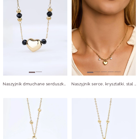
Naszyjnik dmuchane serduszko, stal pozłacana S307869Z01
Naszyjnik serce, kryształki, stal pozłacana S312288Z00