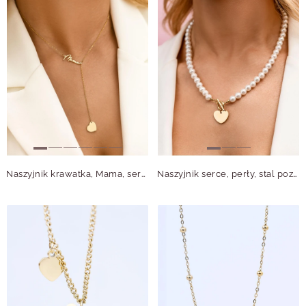
Naszyjnik krawatka, Mama, serce, stal pozłacana S312749Z00
Naszyjnik serce, perły, stal pozłacana S312668Z02