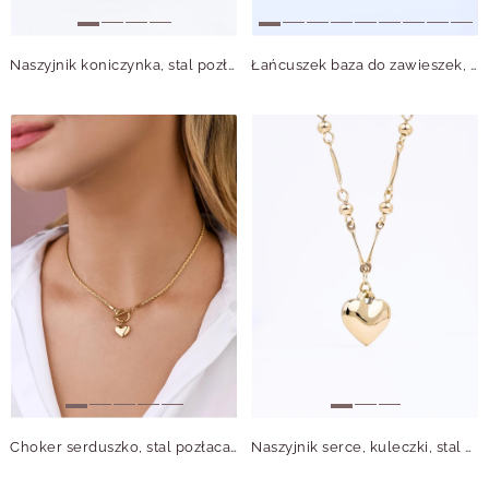
Naszyjnik koniczynka, stal pozłacana S312694Z01
Łańcuszek baza do zawieszek, kuleczki, stal nierdzewna S308150Z00
Choker serduszko, stal pozłacana S302081Z00
Naszyjnik serce, kuleczki, stal pozłacana S312286Z00