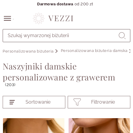
Darmowa dostawa
od 200 zł
Przejdź
do
GŁÓWNEJ
ZAWARTOŚCI
Personalizowana biżuteria damska
Personalizowana biżuteria
PRODUKTÓW
MENU
Naszyjniki damskie
MENU
UŻYTKOWNIKA
personalizowane z grawerem
WYSZUKIWARKI
(203)
Sortowanie
Filtrowanie