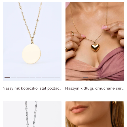
Naszyjnik kółeczko, stal pozłacana S308096Z00
Naszyjnik długi, dmuchane serce, złoty S306545Z00