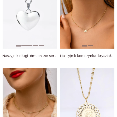
Naszyjnik długi, dmuchane serce, srebrny S306545S00
Naszyjnik koniczynka, kryształek, złoty S304947Z00