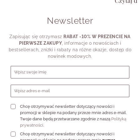
Bezpieczny materiał - komfort
Czytaj da
chcesz wyglą
potrzebujesz
noszenia na co dzień
shirtu, a cz
Newsletter
przypomina.
Dlatego pyta
Naszyjniki damskie VEZZI wykonywane są ze
stali chirurgicznej
swojego styl
316L
- materiału cenionego za trwałość i hipoalergiczne
Zapisując się otrzymasz
RABAT -10% W PREZENCIE NA
dziś powiedz
właściwości. To szczególnie ważne w przypadku biżuterii
PIERWSZE ZAKUPY
, informacje o nowościach i
noszonej bezpośrednio przy skórze.
bestsellerach, zniżki i rabaty na różne okazje, dostęp do
W praktyce oznacza to, że naszyjniki:
nowinek modowych.
są bezpieczne także dla wrażliwej skóry,
nie ciemnieją i nie tracą koloru,
Formularz zapisu do newslettera
zachowują estetykę mimo codziennego użytkowania.
Dzięki temu
personalizowane naszyjniki damskie
łączą elegancję
z funkcjonalnością.
FAQ - naszyjniki damskie
Chcę otrzymywać newsletter dotyczący nowości i
personalizowane
promocji w sklepie na podany przeze mnie adres e-mail.
Twoje dane będą przetwarzane zgodnie z naszą
Polityką
prywatności
.
Czy biały grawer jest trwały?
Chcę otrzymywać newsletter dotyczący nowości i