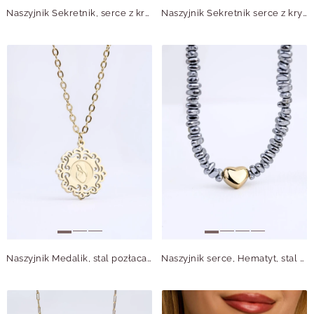
Naszyjnik Sekretnik, serce z kryształkiem, złoty S307759Z00
Naszyjnik Sekretnik serce z kryształkiem, złoty S305050Z00
Naszyjnik Medalik, stal pozłacana S312758Z00
Naszyjnik serce, Hematyt, stal pozłacana S312603M00