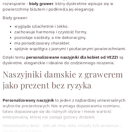
rozwiązanie -
biały grawer
, który dyskretnie wpisuje się w
powierzchnię biżuterii i podkreśla jej elegancję.
Biały grawer:
wygląda szlachetnie i lekko,
zachowuje harmonię i czystość formy,
pozostaje osobisty, a nie dekoracyjny,
ma ponadczasowy charakter,
spójnie współgra z jasnymi i pozłacanymi powierzchniami.
Dzięki temu
personalizowane naszyjniki dla kobiet od VEZZI
są
dyskretne, eleganckie i idealne do codziennego noszenia.
Naszyjniki damskie z grawerem
jako prezent bez ryzyka
Personalizowany naszyjnik
to jeden z najbardziej uniwersalnych
wyborów prezentowych. Nie wymaga dopasowania rozmiaru,
łatwo dopasowuje się do różnych stylów i niesie wartość
emocjonalną, której nie zastąpi gotowy dodatek.
Indywidualny detal - taki jak imię, data, inicjały lub sentencja -
sprawia, że biżuteria: