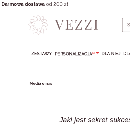
Darmowa dostawa
od 200 zł
Przejdź
do
GŁÓWNEJ
ZAWARTOŚCI
ZESTAWY
DLA NIEJ
DL
PERSONALIZACJA
NEW
MENU
MENU
UŻYTKOWNIKA
WYSZUKIWARKI
Media o nas
Jaki jest sekret sukce