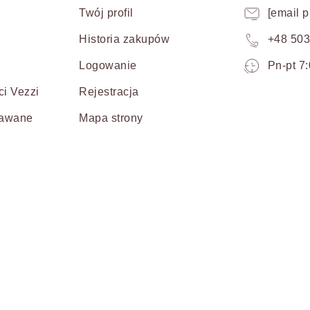
Twój profil
[email p
Historia zakupów
+48 503
Pracuj
Logowanie
Pn-pt 7:
od
ci Vezzi
Rejestracja
poniedz
do
dawane
Mapa strony
piątku
od
siódmej
do
piętnast