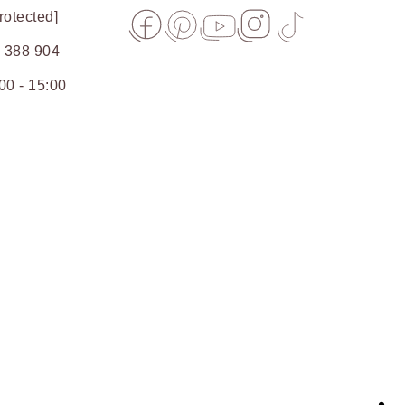
rotected]
 388 904
emy
00 - 15:00
iałku
ej