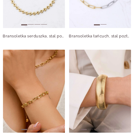
Bransoletka serduszka, stal pozłacana S112351Z00
Bransoletka łańcuch, stal pozłacana S112344M00