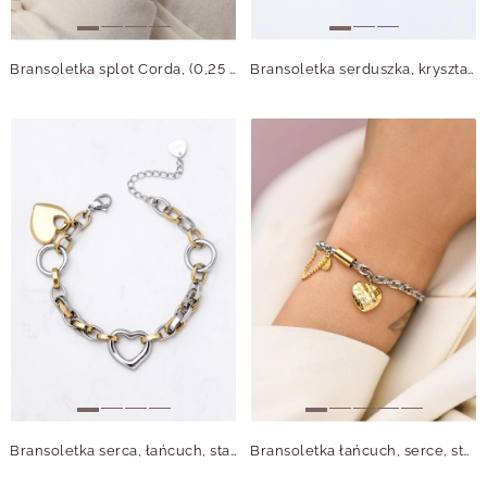
Bransoletka splot Corda, (0,25 cm), złoty S104660Z00
Bransoletka serduszka, kryształki, stal pozłacana S115145Z00
Bransoletka serca, łańcuch, stal pozłacana S112346M00
Bransoletka łańcuch, serce, stal pozłacana S112345M00