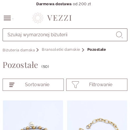
Darmowa dostawa
od 200 zł
Przejdź
do
GŁÓWNEJ
ZAWARTOŚCI
Bransoletki damskie
Pozostałe
Biżuteria damska
PRODUKTÓW
MENU
Pozostałe
MENU
(50)
UŻYTKOWNIKA
WYSZUKIWARKI
Sortowanie
Filtrowanie