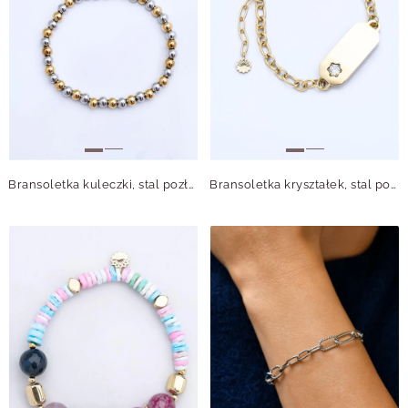
Bransoletka kuleczki, stal pozłacana S116349M00
Bransoletka kryształek, stal pozłacana S116422Z00