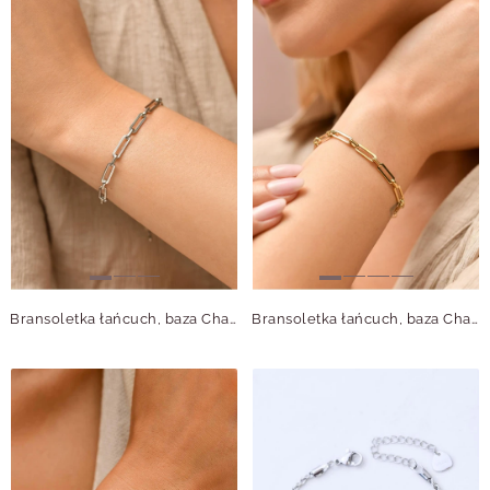
Bransoletka łańcuch, baza Charms, stal S109776S00
Bransoletka łańcuch, baza Charms, stal pozłacana S109776Z00