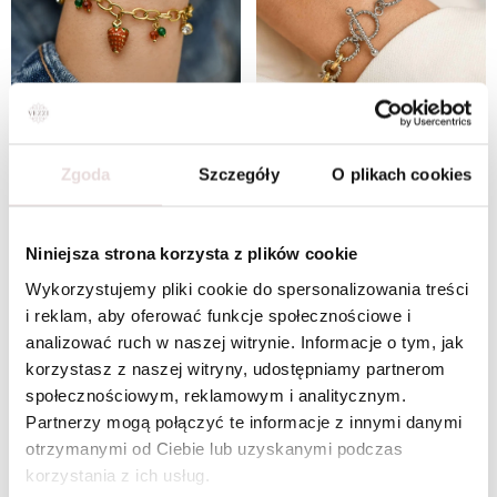
Zgoda
Szczegóły
O plikach cookies
Bransoletka truskawka, kryształki, stal pozłacana S112513Z03
Bransoletka łańcuch, stal pozłacana S112347M00
Niniejsza strona korzysta z plików cookie
Wykorzystujemy pliki cookie do spersonalizowania treści
i reklam, aby oferować funkcje społecznościowe i
analizować ruch w naszej witrynie. Informacje o tym, jak
korzystasz z naszej witryny, udostępniamy partnerom
społecznościowym, reklamowym i analitycznym.
Partnerzy mogą połączyć te informacje z innymi danymi
otrzymanymi od Ciebie lub uzyskanymi podczas
korzystania z ich usług.