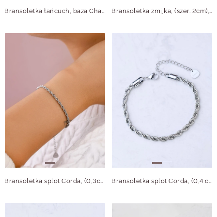
Bransoletka łańcuch, baza Charms, stal pozłacana S109745Z00
Bransoletka żmijka, (szer. 2cm), stal pozłacana S109546Z00
Bransoletka splot Corda, (0,3cm), srebrny S104662S00
Bransoletka splot Corda, (0,4 cm), srebrny S104664S00