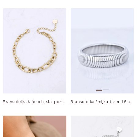
Bransoletka łańcuch, stal pozłacana S112332Z00
Bransoletka żmijka, (szer. 1,5 cm) stal S109805S00