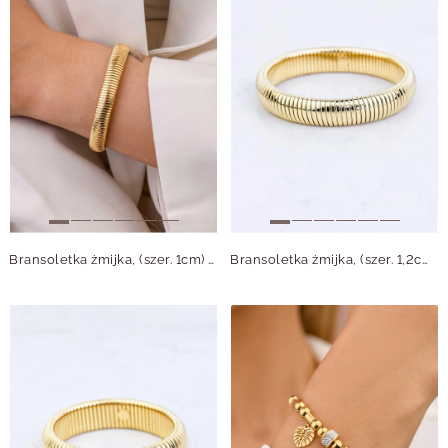
Bransoletka żmijka, (szer. 1cm) stal pozłacana S109543Z00
Bransoletka żmijka, (szer. 1,2cm) stal pozłacana S109544Z00