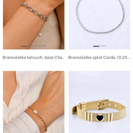
Bransoletka łańcuch, baza Charms, stal S109745S00
Bransoletka splot Corda, (0,25 cm), srebrny S104660S00