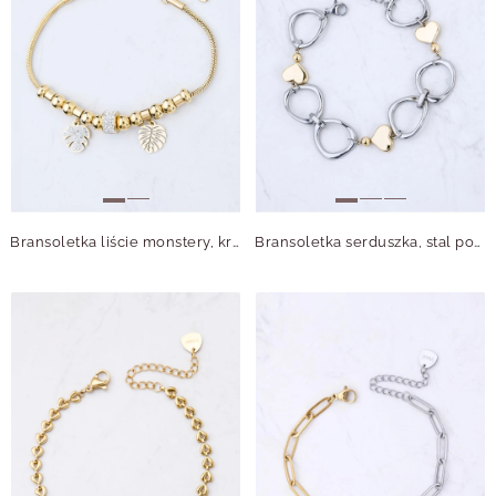
Bransoletka liście monstery, kryształki, złoty S107909Z00
Bransoletka serduszka, stal pozłacana S112994M00