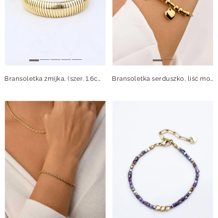
Bransoletka żmijka, (szer. 1,6cm) stal pozłacana S109545Z00
Bransoletka serduszko, liść monstery, kryształki, złoty S107908Z00