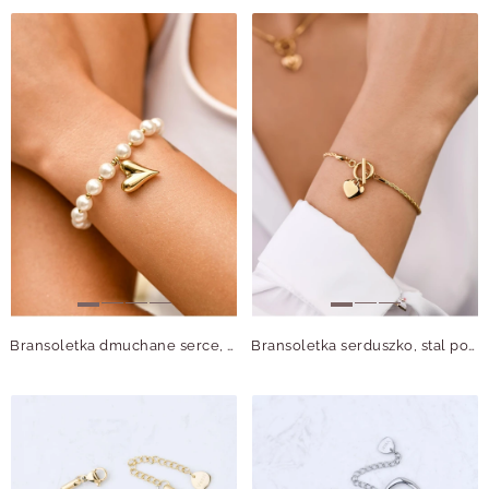
Bransoletka dmuchane serce, perły, stal pozłacana S109895Z02
Bransoletka serduszko, stal pozłacana S109348Z00