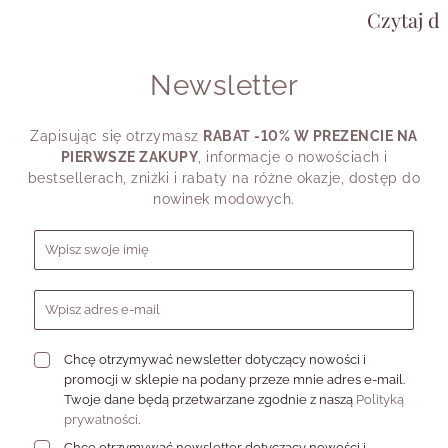
girl, fanką k
Czytaj da
chcesz wyglą
potrzebujesz
shirtu, a cz
Newsletter
przypomina.
Dlatego pyta
swojego styl
Zapisując się otrzymasz
RABAT -10% W PREZENCIE NA
dziś powiedz
PIERWSZE ZAKUPY
, informacje o nowościach i
bestsellerach, zniżki i rabaty na różne okazje, dostęp do
nowinek modowych.
Formularz zapisu do newslettera
Chcę otrzymywać newsletter dotyczący nowości i
promocji w sklepie na podany przeze mnie adres e-mail.
Twoje dane będą przetwarzane zgodnie z naszą
Polityką
prywatności
.
Chcę otrzymywać newsletter dotyczący nowości i