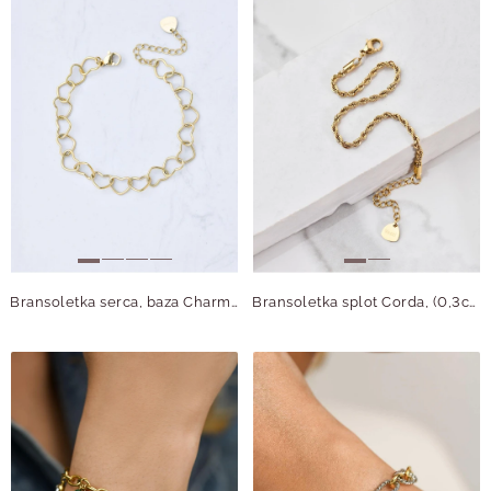
Bransoletka serca, baza Charms, stal pozłacana, S111414Z00
Bransoletka splot Corda, (0,3cm), złoty S104662Z00