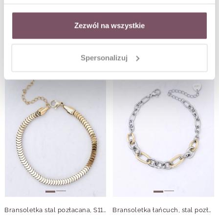
Zezwól na wszystkie
Bransoletka słońce, perełki, stal pozłacana S111295Z00
Bransoletka splot Corda, (0,2 cm), srebrny S104658S00
Spersonalizuj
Bransoletka stal pozłacana, S112350Z00
Bransoletka łańcuch, stal pozłacana S112332M00