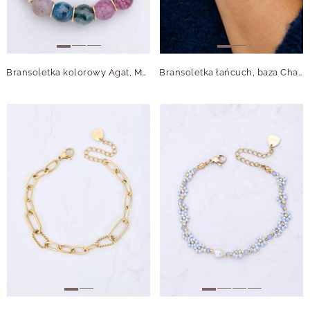
Bransoletka kolorowy Agat, Muszla, stal pozłacana S115075Z00
Bransoletka łańcuch, baza Charms, stal S110374S00