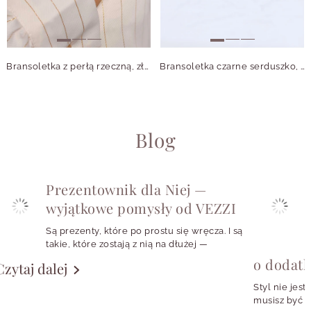
Bransoletka z perłą rzeczną, złoty S107771Z02
Bransoletka czarne serduszko, złoty S1V72450-2Z
Blog
Prezentownik dla Niej —
wyjątkowe pomysły od VEZZI
Są prezenty, które po prostu się wręcza. I są
takie, które zostają z nią na dłużej —
w codziennych stylizacjach, w szkatułce,
o dodat
Czytaj dalej
w małym rytuale zakładania ulubionych
kolczyków albo w symbolu, który przypomina
Styl nie jest
o konkretnej osobie, momencie czy emocji.
musisz być w