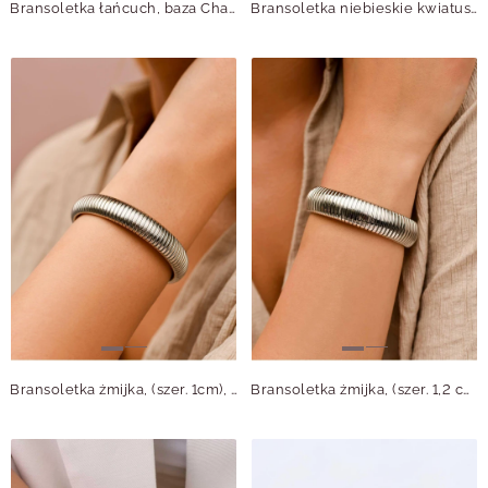
Bransoletka łańcuch, baza Charms, stal pozłacana S110374Z00
Bransoletka niebieskie kwiatuszki, stal pozłacana S112492Z04
Bransoletka żmijka, (szer. 1cm), stal S109803S00
Bransoletka żmijka, (szer. 1,2 cm) stal S109804S00