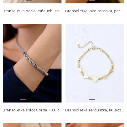
Bransoletka perła, łańcuch, stal pozłacana S111296Z00
Bransoletka, oko proroka, perły, stal pozłacana, S111297Z02
Bransoletka splot Corda, (0,6 cm), srebrny S104668S00
Bransoletka serduszka, kuleczki, stal pozłacana S110718Z00