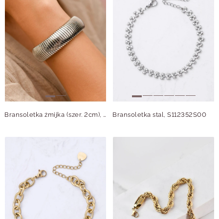
Bransoletka żmijka (szer. 2cm), stal S109806S00
Bransoletka stal, S112352S00