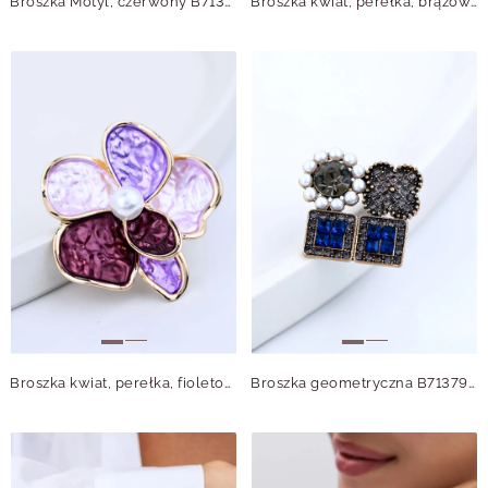
Broszka Motyl, czerwony B713692Z00
Broszka kwiat, perełka, brązowy B713720Z00
Broszka kwiat, perełka, fioletowy B713717Z00
Broszka geometryczna B713791Z00