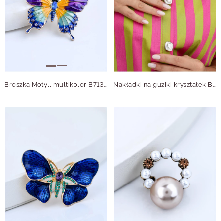
Broszka Motyl, multikolor B713762Z00
Nakładki na guziki kryształek B913839S00