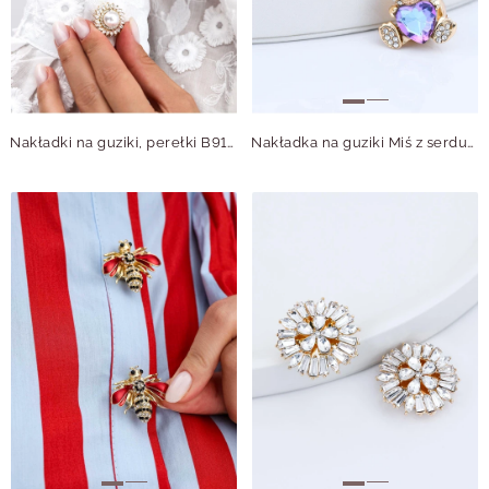
Nakładki na guziki, perełki B913913Z00
Nakładka na guziki Miś z serduszkiem B913896Z00