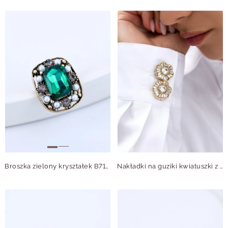
Broszka zielony kryształek B713809Z00
Nakładki na guziki kwiatuszki z kryształkami B913832Z00