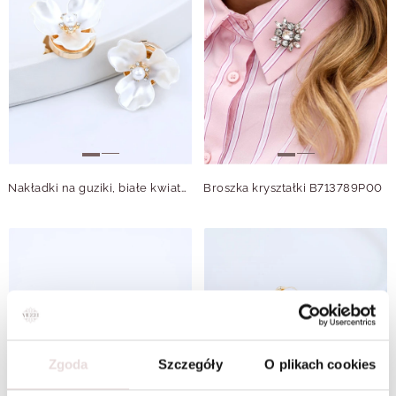
Nakładki na guziki, białe kwiatuszki, perełka B913837Z00
Broszka kryształki B713789P00
Zgoda
Szczegóły
O plikach cookies