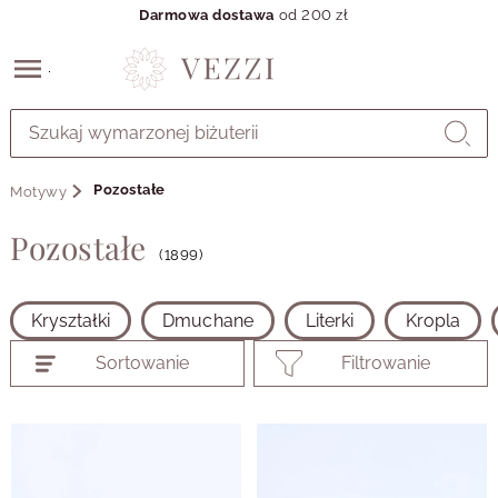
Darmowa dostawa
od 200 zł
Przejdź
do
GŁÓWNEJ
ZAWARTOŚCI
Pozostałe
Motywy
PRODUKTÓW
MENU
Pozostałe
MENU
(1899)
UŻYTKOWNIKA
WYSZUKIWARKI
Kryształki
Dmuchane
Literki
Kropla
Sortowanie
Filtrowanie