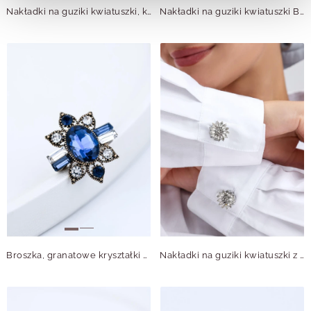
Nakładki na guziki kwiatuszki, kryształki B913820Z00
Nakładki na guziki kwiatuszki B913822Z00
Broszka, granatowe kryształki B713787Z00
Nakładki na guziki kwiatuszki z kryształkami B913845S00