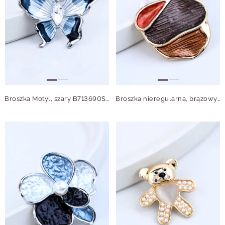
Broszka Motyl, szary B713690S00
Broszka nieregularna, brązowy B713725Z00