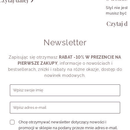
w małym rytuale zakładania ulubionych
kolczyków albo w symbolu, który przypomina
Styl nie jest
o konkretnej osobie, momencie czy emocji.
musisz być w
girl, fanką k
Czytaj da
chcesz wyglą
potrzebujesz
shirtu, a cz
Newsletter
przypomina.
Dlatego pyta
swojego styl
Zapisując się otrzymasz
RABAT -10% W PREZENCIE NA
dziś powiedz
PIERWSZE ZAKUPY
, informacje o nowościach i
bestsellerach, zniżki i rabaty na różne okazje, dostęp do
nowinek modowych.
Formularz zapisu do newslettera
Chcę otrzymywać newsletter dotyczący nowości i
promocji w sklepie na podany przeze mnie adres e-mail.