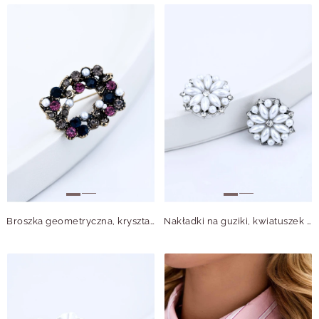
Broszka geometryczna, kryształki B713785Z00
Nakładki na guziki, kwiatuszek perełki B913844S00