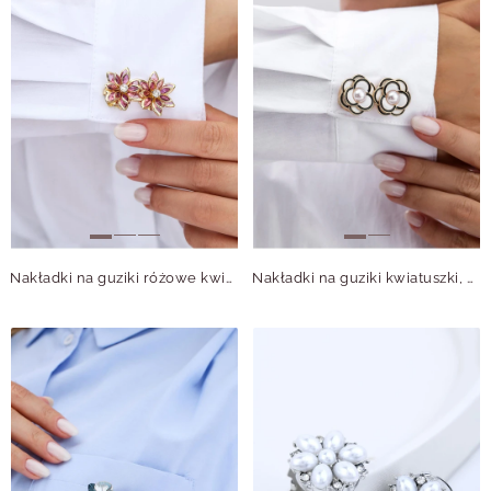
Nakładki na guziki różowe kwiatuszki B913821Z00
Nakładki na guziki kwiatuszki, perełki, biało-czarne B913814Z00