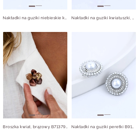
Nakładki na guziki niebieskie kwiatuszki B913824Z00
Nakładki na guziki kwiatuszki, perełki, czarno-białe B913815Z00
Broszka kwiat, brązowy B713796Z00
Nakładki na guziki perełki B913843S00