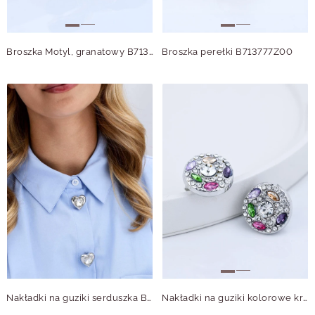
Broszka Motyl, granatowy B713765Z00
Broszka perełki B713777Z00
Nakładki na guziki serduszka B913847S00
Nakładki na guziki kolorowe kryształki B913842S00