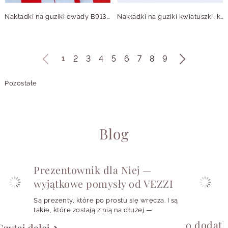
Nakładki na guziki owady B913859Z00
Nakładki na guziki kwiatuszki, kryształki B913902Z00
2
3
4
5
6
7
8
9
1
Pozostałe
Blog
Prezentownik dla Niej —
wyjątkowe pomysły od VEZZI
Są prezenty, które po prostu się wręcza. I są
takie, które zostają z nią na dłużej —
w codziennych stylizacjach, w szkatułce,
o dodat
Czytaj dalej