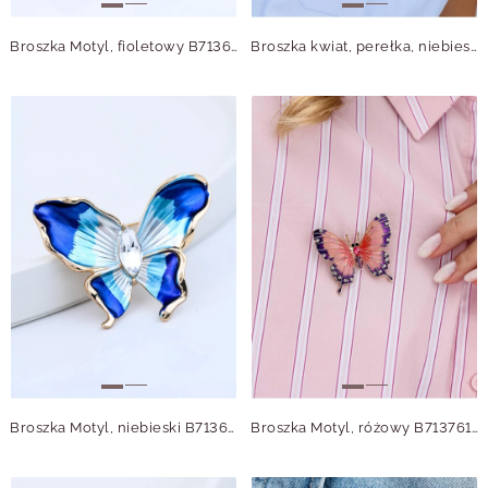
Broszka Motyl, fioletowy B713691Z00
Broszka kwiat, perełka, niebieski B713719Z00
Broszka Motyl, niebieski B713694Z00
Broszka Motyl, różowy B713761Z00