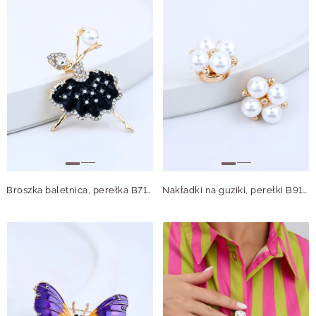
Broszka baletnica, perełka B713773Z00
Nakładki na guziki, perełki B913849Z00