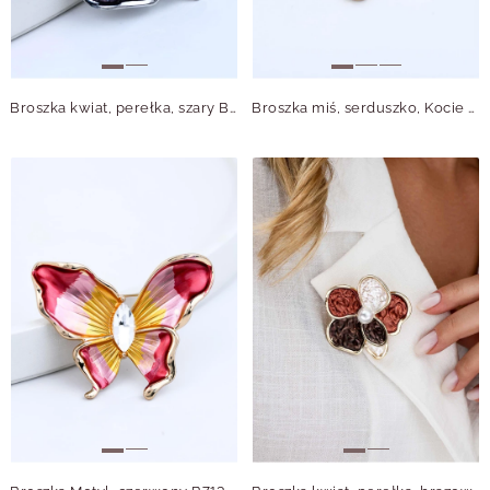
Broszka kwiat, perełka, szary B713718S00
Broszka miś, serduszko, Kocie Oko B713751Z00