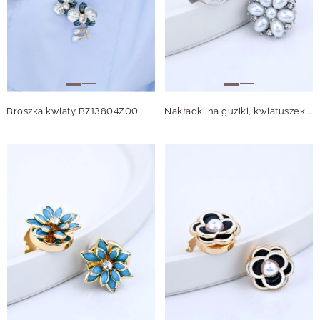
Broszka kwiaty B713804Z00
Nakładki na guziki, kwiatuszek, perełki B913848S00