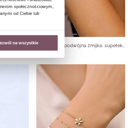
artnerom społecznościowym,
anymi od Ciebie lub
ezwól na wszystkie
Bransoletka podwójna, biedronka, stal pozłacana S112779Z01
Bransoletka podwójna żmijka, supełek, stal pozłacana S110486Z00