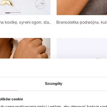
Bransoletka na kostkę, syreni ogon, stal pozłacana S113445Z00
Szczegóły
 plików cookie
do spersonalizowania treści i reklam, aby oferować funkcje sp