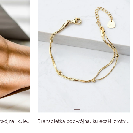
Bransoletka na kostkę, podwójna, kuleczki, złoty S107921Z00
Bransoletka podwójna, kuleczki, złoty S106251Z00