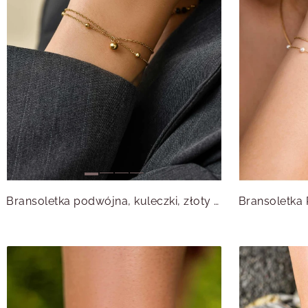
Bransoletka podwójna, kuleczki, złoty S105386Z00