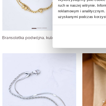
ruch w naszej witrynie. Inf
reklamowym i analitycznym. 
uzyskanymi podczas korzysta
Bransoletka podwójna, kuleczki, złoty S105405Z00