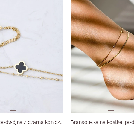
Bransoletka podwójna z czarną koniczynką, złoty S107940Z00