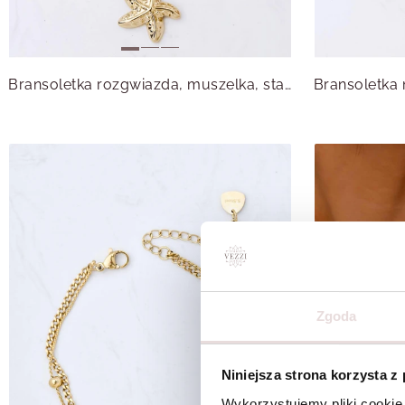
Bransoletka rozgwiazda, muszelka, stal pozłacana S113455Z00
Zgoda
Niniejsza strona korzysta z
Wykorzystujemy pliki cookie 