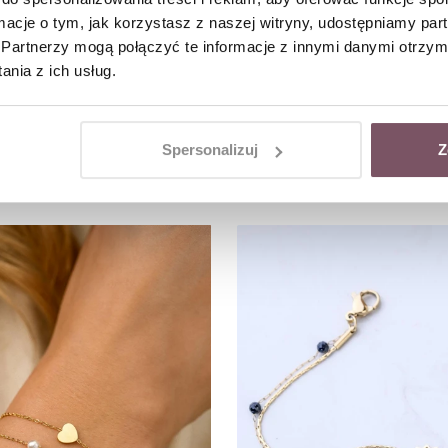
ormacje o tym, jak korzystasz z naszej witryny, udostępniamy p
Partnerzy mogą połączyć te informacje z innymi danymi otrzym
nia z ich usług.
Spersonalizuj
Z
Bransoletka podwójna, serduszko, kulki, złoty S104767Z00