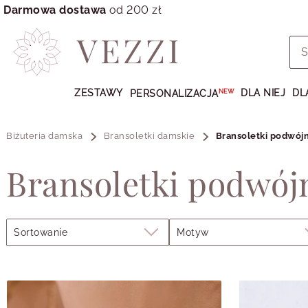
Darmowa dostawa
od 200 zł
Przejdź
do
ZESTAWY
DLA NIEJ
DL
PERSONALIZACJA
NEW
GŁÓWNEJ
ZAWARTOŚCI
PRODUKTÓW
Biżuteria damska
Bransoletki damskie
Bransoletki podwój
MENU
Bransoletki podwój
MENU
UŻYTKOWNIKA
WYSZUKIWARKI
Filtry
Sortowanie
Motyw