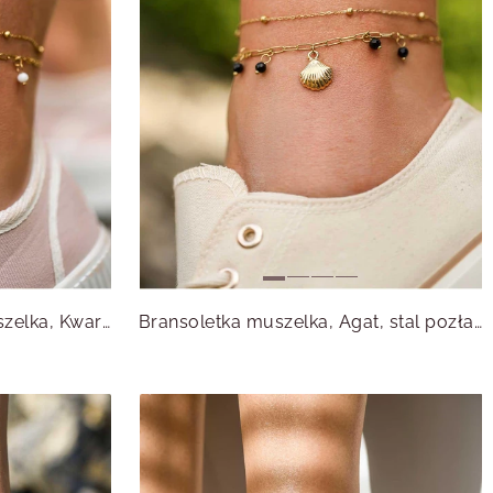
Bransoletka na kostkę, muszelka, Kwarc Biały, stal pozłacana S113450Z00
Bransoletka muszelka, Agat, stal pozłacana S113449Z00