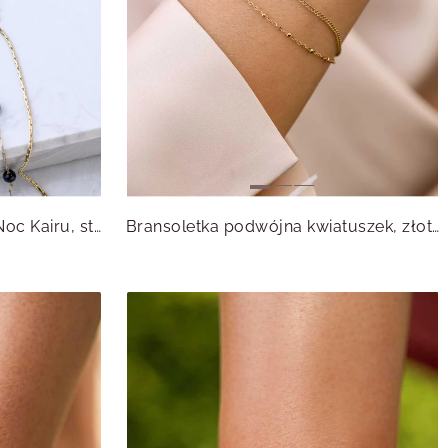
Bransoletka Rozeta Vezzi, Noc Kairu, stal pozłacana S108396Z00
Bransoletka podwójna kwiatuszek, złoty S107942Z00