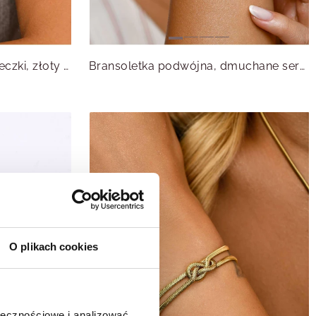
Bransoletka podwójna, kuleczki, złoty S107285Z00
Bransoletka podwójna, dmuchane serce, złoty S106100Z00
O plikach cookies
ołecznościowe i analizować