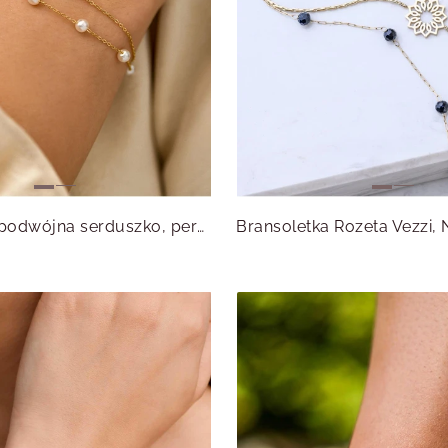
Bransoletka podwójna serduszko, perełki, stal pozłacana S111593Z00