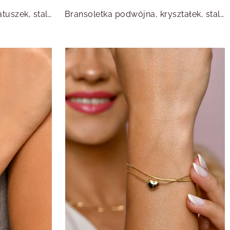
Bransoletka podwójna kwiatuszek, stal pozłacana S111876Z07
Bransoletka podwójna, kryształek, stal pozłacana S111605Z00