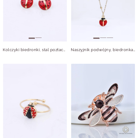
Kolczyki biedronki, stal pozłacana S212729Z00
Naszyjnik podwójny, biedronka, czarne kryształki, stal pozłacana S312731Z00