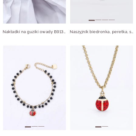
Nakładki na guziki owady B913853S00
Naszyjnik biedronka, perełka, stal pozłacana S312775Z00