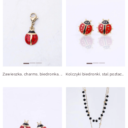
Zawieszka, charms, biedronka, stal pozłacana SC12736Z00
Kolczyki biedronki, stal pozłacana S212778Z00