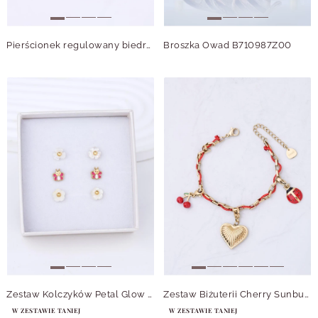
Pierścionek regulowany biedronka, stal pozłacana S412780Z00-0
Broszka Owad B710987Z00
Zestaw Kolczyków Petal Glow Dream
Zestaw Biżuterii Cherry Sunburst
W ZESTAWIE TANIEJ
W ZESTAWIE TANIEJ