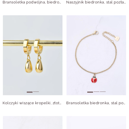
Bransoletka podwójna, biedronka, stal pozłacana S112779Z01
Naszyjnik biedronka, stal pozłacana S312896Z00
Kolczyki wiszące kropelki, złoty S207648Z00
Bransoletka biedronka, stal pozłacana S112732Z00