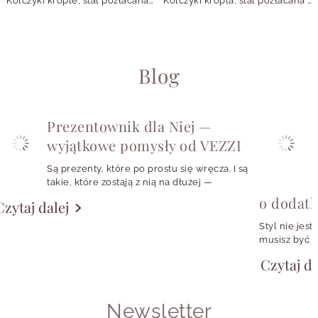
Kolczyki krople, stal pozłacana S209737Z00
Kolczyki kropla, stal pozłacana S207410Z00
Blog
Prezentownik dla Niej —
wyjątkowe pomysły od VEZZI
Są prezenty, które po prostu się wręcza. I są
takie, które zostają z nią na dłużej —
w codziennych stylizacjach, w szkatułce,
o dodat
Czytaj dalej
w małym rytuale zakładania ulubionych
kolczyków albo w symbolu, który przypomina
Styl nie jest
o konkretnej osobie, momencie czy emocji.
musisz być w
girl, fanką k
Czytaj da
chcesz wyglą
potrzebujesz
shirtu, a cz
Newsletter
przypomina.