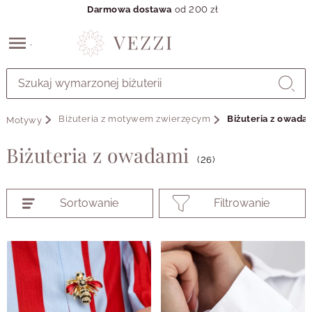
Darmowa dostawa
od 200 zł
Przejdź
do
GŁÓWNEJ
ZAWARTOŚCI
Biżuteria z motywem zwierzęcym
Biżuteria z owada
Motywy
PRODUKTÓW
MENU
Biżuteria z owadami
MENU
(26)
UŻYTKOWNIKA
WYSZUKIWARKI
Sortowanie
Filtrowanie