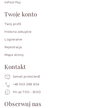
InPost Pay
Twoje konto
Twój profil
Historia zakupów
Logowanie
Rejestracja
Mapa strony
Kontakt
[email protected]
+48 503 388 904
Pracujemy
Pn-pt 7:00 - 15:00
od
poniedziałku
Obserwuj nas
do