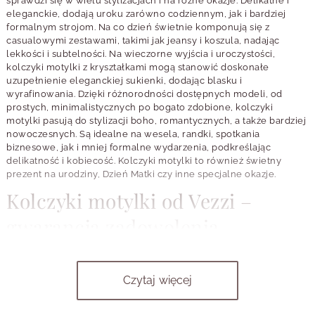
sprawdzi się w wielu stylizacjach i na różne okazje. Delikatne i
eleganckie, dodają uroku zarówno codziennym, jak i bardziej
formalnym strojom. Na co dzień świetnie komponują się z
casualowymi zestawami, takimi jak jeansy i koszula, nadając
lekkości i subtelności. Na wieczorne wyjścia i uroczystości,
kolczyki motylki z kryształkami mogą stanowić doskonałe
uzupełnienie eleganckiej sukienki, dodając blasku i
wyrafinowania. Dzięki różnorodności dostępnych modeli, od
prostych, minimalistycznych po bogato zdobione, kolczyki
motylki pasują do stylizacji boho, romantycznych, a także bardziej
nowoczesnych. Są idealne na wesela, randki, spotkania
biznesowe, jak i mniej formalne wydarzenia, podkreślając
delikatność i kobiecość. Kolczyki motylki to również świetny
prezent na urodziny, Dzień Matki czy inne specjalne okazje.
Kolczyki motylki od Vezzi –
gwarancja zadowolenia
Kolczyki motylki z naszej kolekcji to synonim doskonałości i
zadowolenia klientów. Staranne wykonanie każdego detalu
Czytaj więcej
sprawia, że te małe dzieła sztuki przyciągają wzrok i budzą
podziw. Jako renomowany producent biżuterii, kładziemy