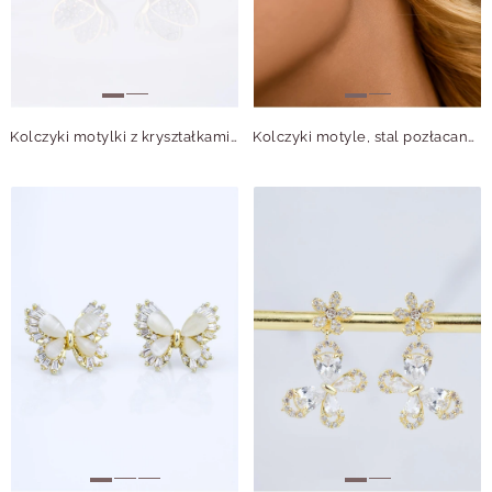
Kolczyki motylki z kryształkami, stal pozłacana S212392Z00
Kolczyki motyle, stal pozłacana S212393Z00