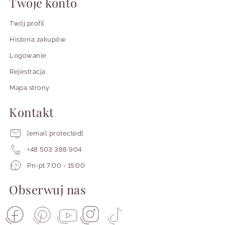
Twoje konto
Twój profil
Historia zakupów
Logowanie
Rejestracja
Mapa strony
Kontakt
[email protected]
+48 503 388 904
Pracujemy
Pn-pt 7:00 - 15:00
od
poniedziałku
Obserwuj nas
do
piątku
od
siódmej