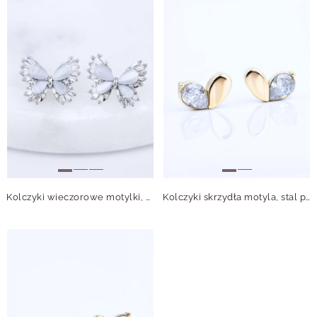
Kolczyki wieczorowe motylki, kryształki B213242S00
Kolczyki skrzydła motyla, stal pozłacana S215600Z00