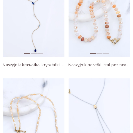
Naszyjnik krawatka, kryształki, stal pozłacana S315510Z00
Naszyjnik perełki, stal pozłacana S316342Z00