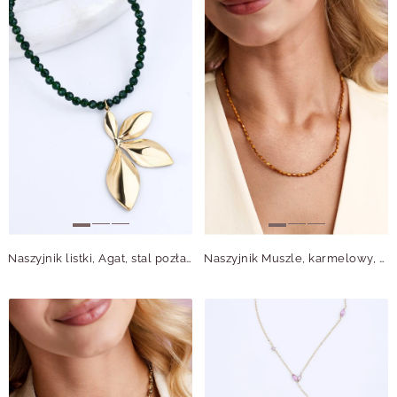
Naszyjnik listki, Agat, stal pozłacana S316339Z00
Naszyjnik Muszle, karmelowy, stal pozłacana S316291Z17