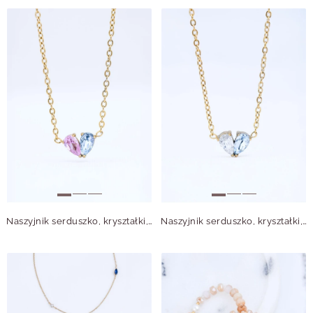
Naszyjnik serduszko, kryształki, stal pozłacana S315518Z00
Naszyjnik serduszko, kryształki, stal pozłacana S315522Z00