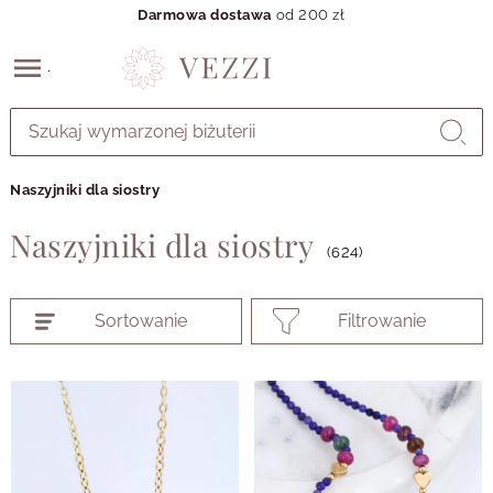
Darmowa dostawa
od 200 zł
Przejdź
do
GŁÓWNEJ
ZAWARTOŚCI
Naszyjniki dla siostry
PRODUKTÓW
MENU
Naszyjniki dla siostry
MENU
(624)
UŻYTKOWNIKA
WYSZUKIWARKI
Sortowanie
Filtrowanie