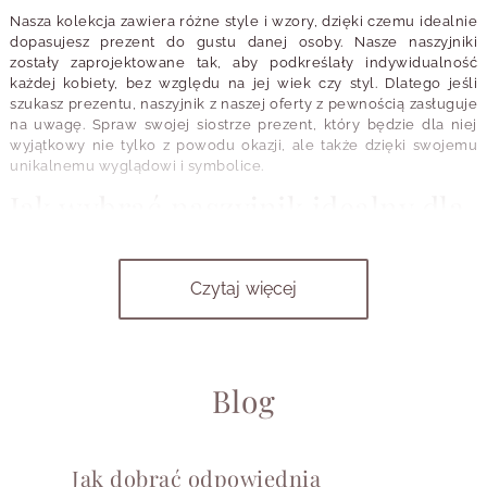
Nasza kolekcja zawiera różne style i wzory, dzięki czemu idealnie
dopasujesz prezent do gustu danej osoby. Nasze naszyjniki
zostały zaprojektowane tak, aby podkreślały indywidualność
każdej kobiety, bez względu na jej wiek czy styl. Dlatego jeśli
szukasz prezentu, naszyjnik z naszej oferty z pewnością zasługuje
na uwagę. Spraw swojej siostrze prezent, który będzie dla niej
wyjątkowy nie tylko z powodu okazji, ale także dzięki swojemu
unikalnemu wyglądowi i symbolice.
Jak wybrać naszyjnik idealny dla
Twojej siostry?
Czytaj więcej
Wybór naszyjnika dla siostry to nie lada wyzwanie, które wymaga
zrozumienia jej osobowości i stylu. To nie tylko kwestia estetyki,
ale także wpasowania się w indywidualny gust danej osoby. Jeżeli
znasz dobrze jej pasje i zainteresowania, to ułatwi Ci zadanie. Czy
jest osobą, która ceni sobie klasyczne, stonowane akcenty, czy
Blog
może jest wielbicielką nietuzinkowych i oryginalnych rozwiązań?
Naszyjniki z literkami to doskonały wybór dla osób, które cenią
sobie oryginalność i unikalność. Taką biżuterię można
Jak dobrać odpowiednią
dostosować do indywidualnych preferencji, stąd też są one