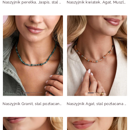
Naszyjnik perełka, Jaspis, stal pozłacana S316174Z00
Naszyjnik kwiatek, Agat, Muszla stal pozłacana S315042Z00
Naszyjnik Granit, stal pozłacana S314970Z00
Naszyjnik Agat, stal pozłacana S314977Z00