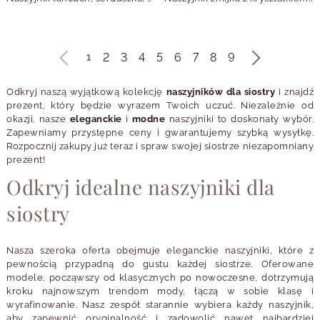
2
3
4
5
6
7
8
9
1
Odkryj naszą wyjątkową kolekcję
naszyjników dla siostry
i znajdź
prezent, który będzie wyrazem Twoich uczuć. Niezależnie od
okazji, nasze
eleganckie
i
modne
naszyjniki to doskonały wybór.
Zapewniamy przystępne ceny i gwarantujemy szybką wysyłkę.
Rozpocznij zakupy już teraz i spraw swojej siostrze niezapomniany
prezent!
Odkryj idealne naszyjniki dla
siostry
Nasza szeroka oferta obejmuje eleganckie naszyjniki, które z
pewnością przypadną do gustu każdej siostrze. Oferowane
modele, począwszy od klasycznych po nowoczesne, dotrzymują
kroku najnowszym trendom mody, łączą w sobie klasę i
wyrafinowanie. Nasz zespół starannie wybiera każdy naszyjnik,
aby zapewnić oryginalność i zadowolić nawet najbardziej