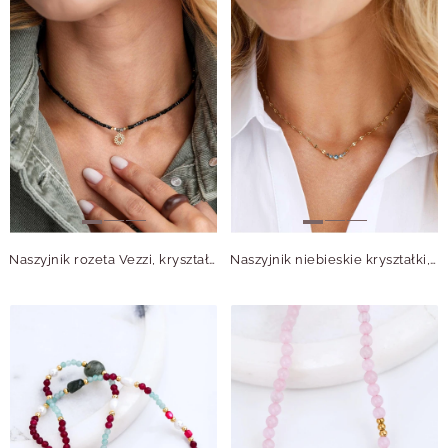
Naszyjnik rozeta Vezzi, kryształki, stal pozłacana S315130Z00
Naszyjnik niebieskie kryształki, stal pozłacana S315621Z04