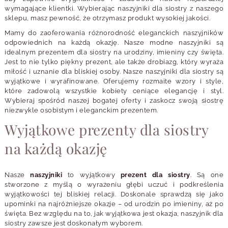
wymagające klientki. Wybierając naszyjniki dla siostry z naszego
sklepu, masz pewność, że otrzymasz produkt wysokiej jakości.
Mamy do zaoferowania różnorodność eleganckich naszyjników
odpowiednich na każdą okazję. Nasze modne naszyjniki są
idealnym prezentem dla siostry na urodziny, imieniny czy święta.
Jest to nie tylko piękny prezent, ale także drobiazg, który wyraża
miłość i uznanie dla bliskiej osoby. Nasze naszyjniki dla siostry są
wyjątkowe i wyrafinowane. Oferujemy rozmaite wzory i style,
które zadowolą wszystkie kobiety ceniące elegancję i styl.
Wybieraj spośród naszej bogatej oferty i zaskocz swoją siostrę
niezwykle osobistym i eleganckim prezentem.
Wyjątkowe prezenty dla siostry
na każdą okazję
Nasze
naszyjniki
to wyjątkowy
prezent dla siostry
. Są one
stworzone z myślą o wyrażeniu głębi uczuć i podkreślenia
wyjątkowości tej bliskiej relacji. Doskonale sprawdzą się jako
upominki na najróżniejsze okazje – od urodzin po imieniny, aż po
święta. Bez względu na to, jak wyjątkowa jest okazja, naszyjnik dla
siostry zawsze jest doskonałym wyborem.