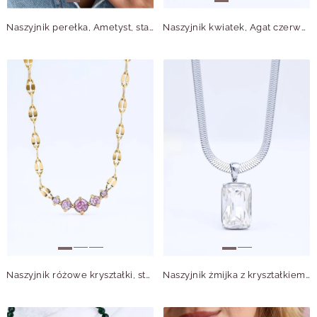
Naszyjnik perełka, Ametyst, stal pozłacana S316182Z00
Naszyjnik kwiatek, Agat czerwony, Muszla, stal pozłacana S315037Z00
Naszyjnik różowe kryształki, stal pozłacana S315621Z06
Naszyjnik żmijka z kryształkiem, stal S315479S00