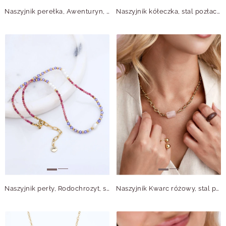
Naszyjnik perełka, Awenturyn, stal pozłacana S316180Z00
Naszyjnik kółeczka, stal pozłacana S316412M00
Naszyjnik perły, Rodochrozyt, stal pozłacana S316219Z00
Naszyjnik Kwarc różowy, stal pozłacana S316301Z00