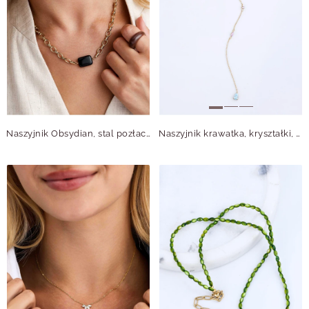
Naszyjnik Obsydian, stal pozłacana S316303Z00
Naszyjnik krawatka, kryształki, stal pozłacana S315511Z00