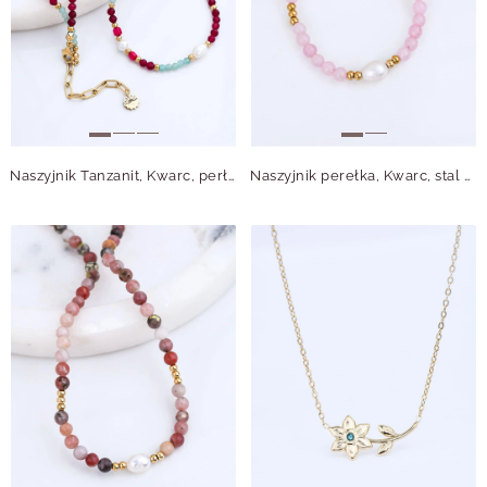
Naszyjnik Tanzanit, Kwarc, perły S316304Z00
Naszyjnik perełka, Kwarc, stal pozłacana S316176Z00