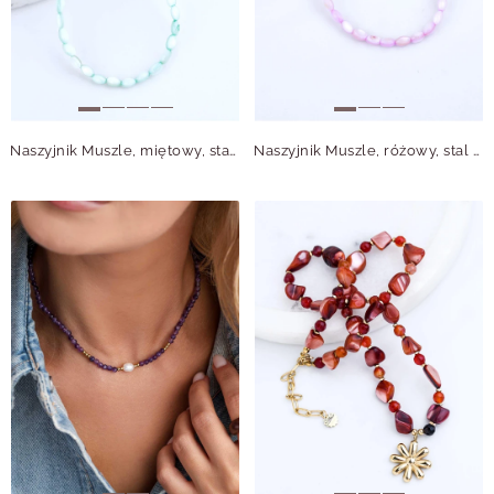
Naszyjnik Muszle, miętowy, stal pozłacana S316464Z04
Naszyjnik Muszle, różowy, stal pozłacana S316465Z06