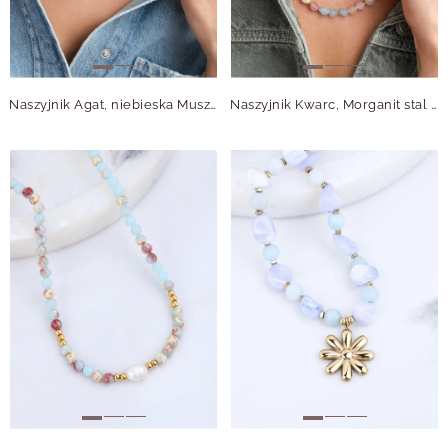
Naszyjnik Agat, niebieska Muszla, stal pozłacana S315065Z00
Naszyjnik Kwarc, Morganit stal pozłacana S316305Z00