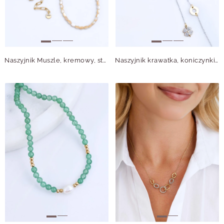
Naszyjnik Muszle, kremowy, stal pozłacana S316283Z00
Naszyjnik krawatka, koniczynki, stal pozłacana S316413M00