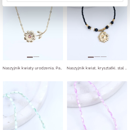
Naszyjnik kwiaty urodzenia, Październikowy Kosmos, stal pozłacana S315659Z00
Naszyjnik kwiat, kryształki, stal pozłacana S316203Z00