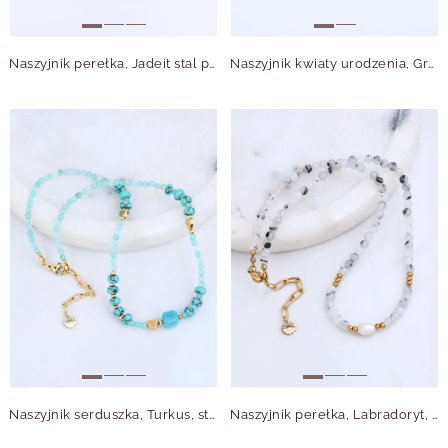
Naszyjnik perełka, Jadeit stal pozłacana S316178Z00
Naszyjnik kwiaty urodzenia, Grudniowy Narcyz, stal pozłacana S315661Z00
Naszyjnik serduszka, Turkus, stal pozłacana S315010Z00
Naszyjnik perełka, Labradoryt, stal pozłacana S316183Z00