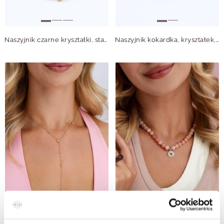
Naszyjnik czarne kryształki, stal pozłacana S315621Z01
Naszyjnik kokardka, kryształek, stal S315531S00
Naszyjnik krawatka, kryształki, stal pozłacana S315512Z00
Naszyjnik Rozeta Vezzi, stal pozłacana S316341Z00