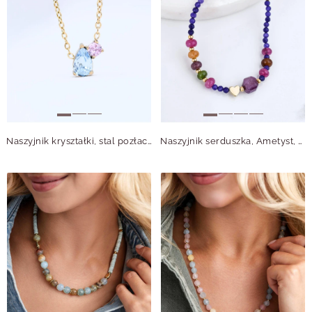
Naszyjnik kryształki, stal pozłacana S315516Z00
Naszyjnik serduszka, Ametyst, stal pozłacana S315011Z00