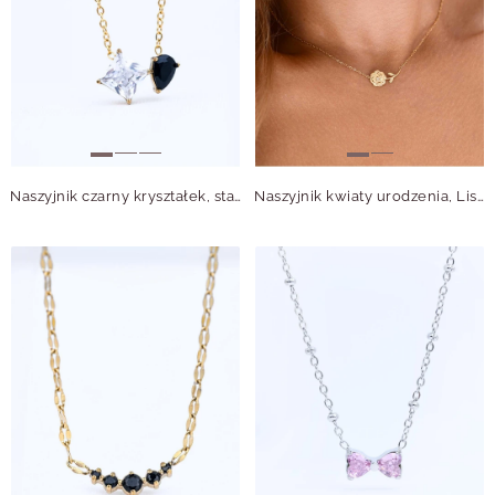
Naszyjnik czarny kryształek, stal pozłacana S315603Z00
Naszyjnik kwiaty urodzenia, Listopadowa Camelia, stal pozłacana S315660Z00