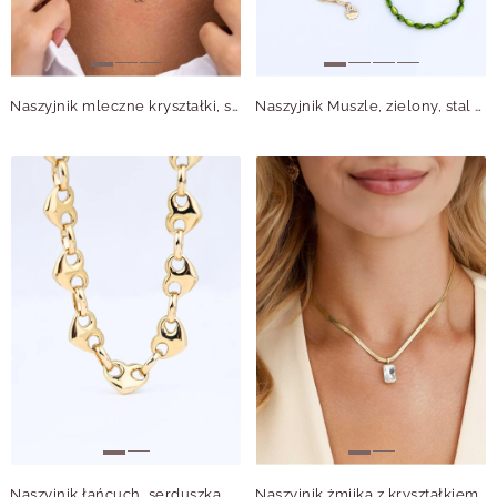
Naszyjnik mleczne kryształki, stal pozłacana S316274Z00
Naszyjnik Muszle, zielony, stal pozłacana S316307Z05
Naszyjnik łańcuch, serduszka, stal pozłacana S316363Z00
Naszyjnik żmijka z kryształkiem, stal pozłacana S315479Z00