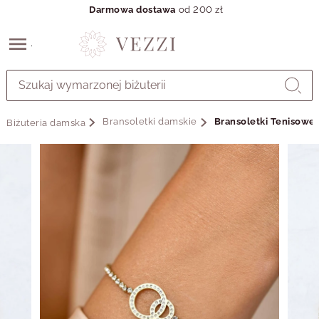
Darmowa dostawa
od 200 zł
Przejdź
do
GŁÓWNEJ
ZAWARTOŚCI
Bransoletki damskie
Bransoletki Tenisowe
Biżuteria damska
MENU
MENU
UŻYTKOWNIKA
WYSZUKIWARKI