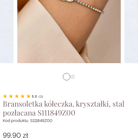
5.0
(
2
)
Bransoletka kółeczka, kryształki, stal
pozłacana S111849Z00
Kod produktu
S111849Z00
99,90 zł