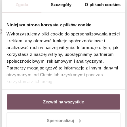
Zgoda
Szczegóły
O plikach cookies
wyjątkowe pomysły od VEZZI
Są prezenty, które po prostu się wręcza. I są takie,
które zostają z nią na dłużej — w codziennych
Niniejsza strona korzysta z plików cookie
stylizacjach, w szkatułce, w małym rytuale
o dodatk
Czytaj dalej
zakładania ulubionych kolczyków albo
Wykorzystujemy pliki cookie do spersonalizowania treści
w symbolu, który przypomina o konkretnej
Styl nie jest 
i reklam, aby oferować funkcje społecznościowe i
osobie, momencie czy emocji.
musisz być wy
analizować ruch w naszej witrynie. Informacje o tym, jak
fanką klasyki
Czytaj da
korzystasz z naszej witryny, udostępniamy partnerom
wyglądać spok
trzeciego zak
społecznościowym, reklamowym i analitycznym.
charms, który
Partnerzy mogą połączyć te informacje z innymi danymi
Newsletter
Dlatego pyta
otrzymanymi od Ciebie lub uzyskanymi podczas
swojego stylu
korzystania z ich usług.
powiedzieć d
Zapisując się otrzymasz
RABAT -10% W PREZENCIE NA
PIERWSZE ZAKUPY
, informacje o nowościach i
bestsellerach, zniżki i rabaty na różne okazje, dostęp do
Zezwól na wszystkie
nowinek modowych.
Formularz zapisu do newslettera
Spersonalizuj