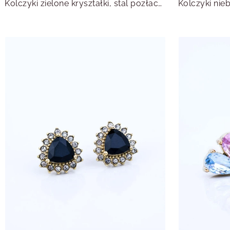
Kolczyki zielone kryształki, stal pozłacana S215620Z00