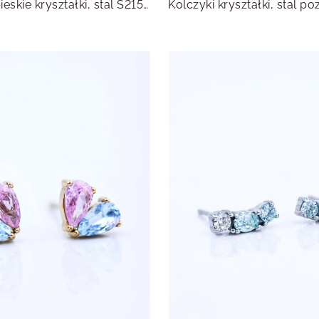
Kolczyki niebieskie kryształki, stal S215475S00