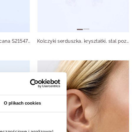
Kolczyki perełki, stal pozłacana S215471Z00
Kolczyki serduszka, kryształki, stal pozłacana S215528Z00
O plikach cookies
ołecznościowe i analizować