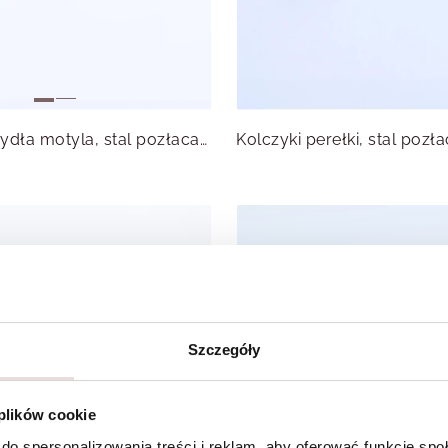
Kolczyki skrzydła motyla, stal pozłacana S215599Z00
Szczegóły
 plików cookie
do spersonalizowania treści i reklam, aby oferować funkcje sp