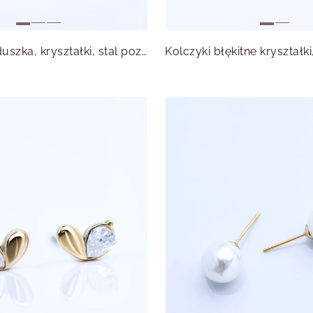
Kolczyki serduszka, kryształki, stal pozłacana S215520Z00