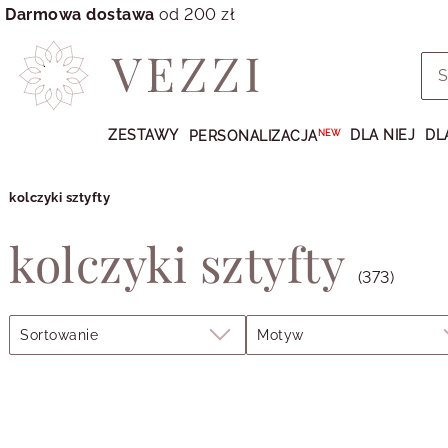
Darmowa dostawa
od 200 zł
Przejdź
do
ZESTAWY
DLA NIEJ
DL
PERSONALIZACJA
NEW
GŁÓWNEJ
ZAWARTOŚCI
PRODUKTÓW
kolczyki sztyfty
MENU
kolczyki sztyfty
MENU
UŻYTKOWNIKA
(373)
WYSZUKIWARKI
Filtry
Sortowanie
Motyw