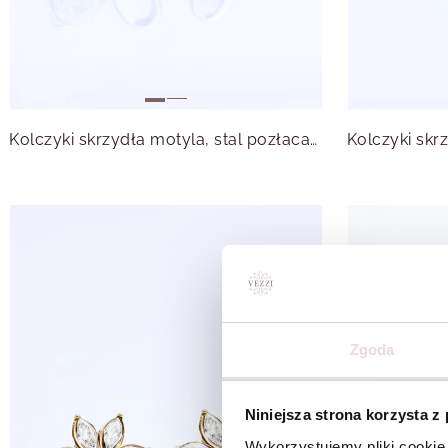
Kolczyki skrzydła motyla, stal pozłacana S215600Z00
Zgoda
Niniejsza strona korzysta z
Wykorzystujemy pliki cookie 