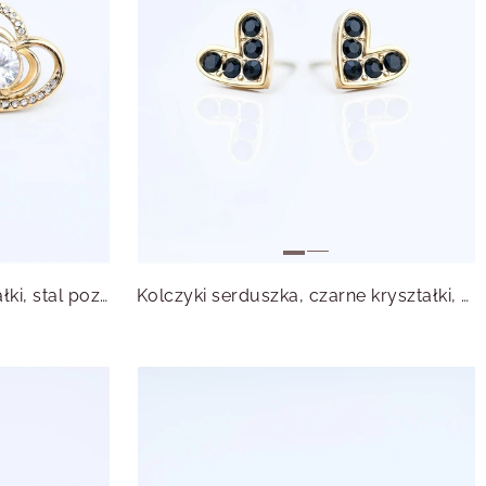
Kolczyki serduszka, kryształki, stal pozłacana S215688Z00
Kolczyki serduszka, czarne kryształki, stal pozłacana S215596Z00