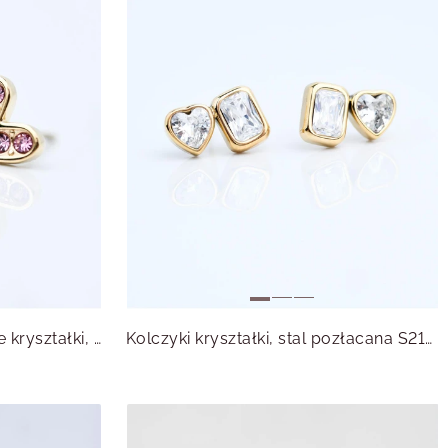
Kolczyki serduszka, różowe kryształki, stal pozłacana S215597Z00
Kolczyki kryształki, stal pozłacana S215559Z00