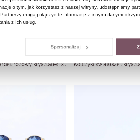
ormacje o tym, jak korzystasz z naszej witryny, udostępniamy p
Partnerzy mogą połączyć te informacje z innymi danymi otrzym
nia z ich usług.
Spersonalizuj
Z
Kolczyki kokardki, różowy kryształek, stal pozłacana S215533Z00