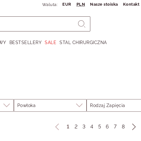
EUR
PLN
Nasze stoiska
Kontakt
Waluta:
WY
BESTSELLERY
SALE
STAL CHIRURGICZNA
Powłoka
Rodzaj Zapięcia
1
2
3
4
5
6
7
8