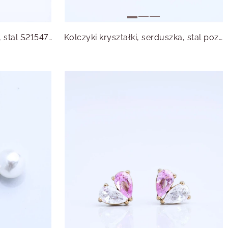
Kolczyki błękitne kryształki, stal S215476S00
Kolczyki kryształki, serduszka, stal pozłacana S215514Z00