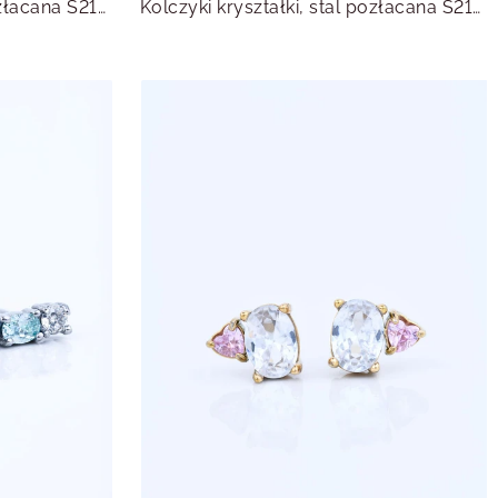
Kolczyki kryształki, stal pozłacana S215517Z00
Kolczyki kryształki, stal pozłacana S215666Z00