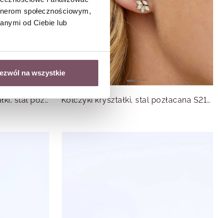
artnerom społecznościowym,
anymi od Ciebie lub
ezwól na wszystkie
Kolczyki kwiatuszki, kryształki, stal pozłacana S215686Z00
Kolczyki kryształki, stal pozłacana S215619Z00