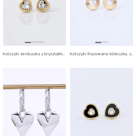
Kolczyki serduszka z kryształkiem, złoty S206087Z00
Kolczyki frezowane kółeczka, serduszka, stal pozłacana S211744Z00