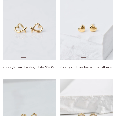
Kolczyki serduszka, złoty S205907Z00
Kolczyki dmuchane, malutkie serduszka, złoty S206670Z00