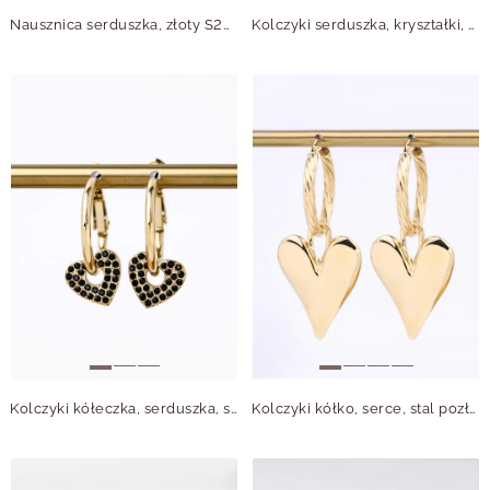
Nausznica serduszka, złoty S208218Z00
Kolczyki serduszka, kryształki, stal pozłacana S211673Z00
Kolczyki kółeczka, serduszka, stal pozłacana S212249Z00
Kolczyki kółko, serce, stal pozłacana S212667Z00