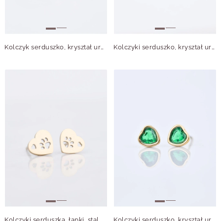
Kolczyk serduszko, kryształ urodzeniowy Sierpień, stal pozłacana S210762Z00
Kolczyki serduszko, kryształ urodzeniowy Styczeń, stal pozłacana S210755Z00
Kolczyki serduszka, łapki, stal pozłacana S213285Z00
Kolczyki serduszko, kryształ urodzeniowy Maj, stal pozłacana S210759Z00