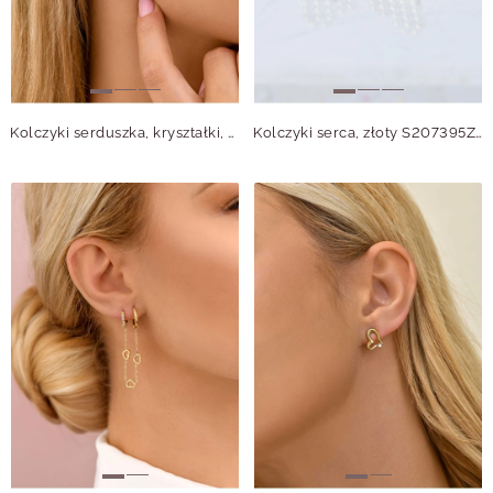
Kolczyki serduszka, kryształki, złoty S207749Z02
Kolczyki serca, złoty S207395Z00