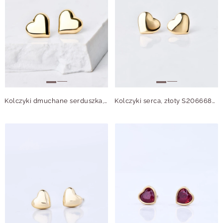
Kolczyki dmuchane serduszka, złoty S206551Z00
Kolczyki serca, złoty S206668Z00