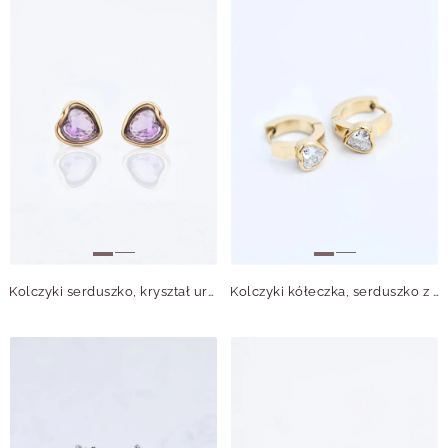
Kolczyki serduszko, kryształ urodzeniowy Luty, stal pozłacana S210756Z00
Kolczyki kółeczka, serduszko z kryształkiem, stal pozłacana S215571Z00