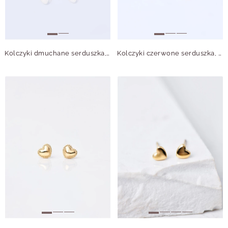
Kolczyki dmuchane serduszka, stal pozłacana S209969Z00
Kolczyki czerwone serduszka, złoty S200272Z03