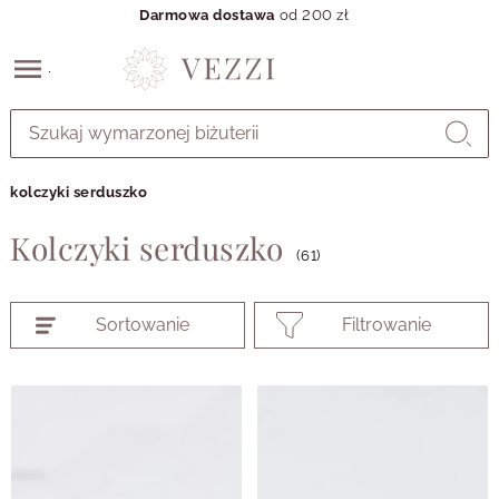
Darmowa dostawa
od 200 zł
Przejdź
do
GŁÓWNEJ
ZAWARTOŚCI
kolczyki serduszko
PRODUKTÓW
MENU
Kolczyki serduszko
MENU
(61)
UŻYTKOWNIKA
WYSZUKIWARKI
Sortowanie
Filtrowanie