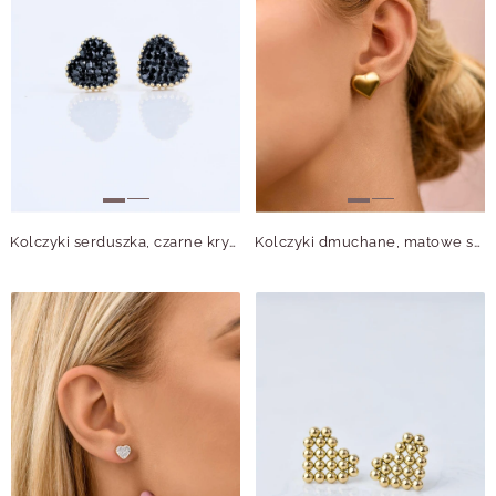
Kolczyki serduszka, czarne kryształki, złoty S207748Z01
Kolczyki dmuchane, matowe serce, stal pozłacana S210032Z00