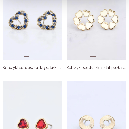
Kolczyki serduszka, kryształki, stal pozłacana S212767Z00
Kolczyki serduszka, stal pozłacana S212411Z00