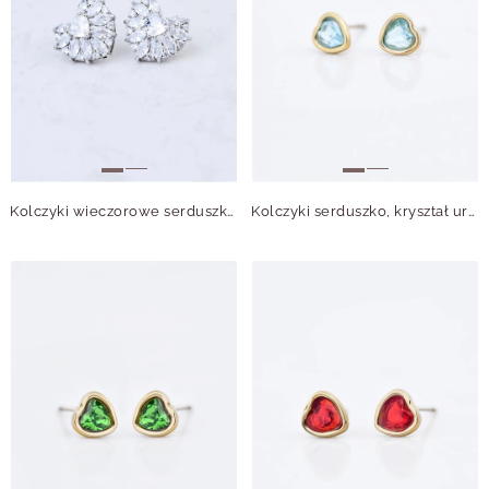
Kolczyki wieczorowe serduszko B208778P00
Kolczyki serduszko, kryształ urodzeniowy Grudzień, stal pozłacana S210766Z00