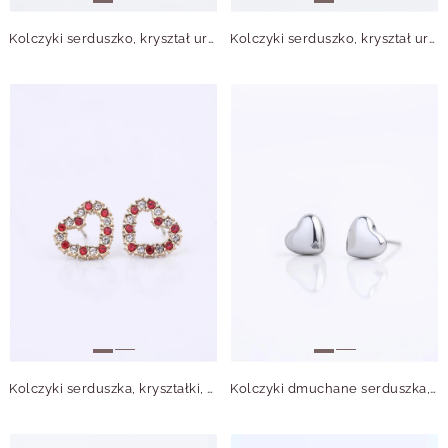
Kolczyki serduszko, kryształ urodzeniowy Marzec, stal pozłacana S210757Z00
Kolczyki serduszko, kryształ urodzeniowy Czerwiec, stal pozłacana S210761Z00
Kolczyki serduszka, kryształki, stal pozłacana S212769Z00
Kolczyki dmuchane serduszka, stal S209969S00