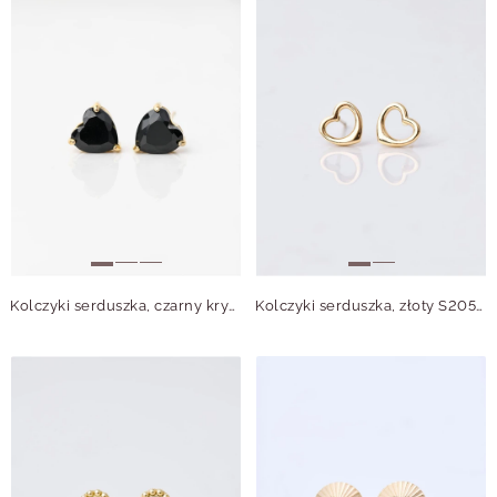
Kolczyki serduszka, czarny kryształek, złoty S206624Z01
Kolczyki serduszka, złoty S205918Z00