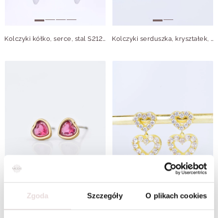
Kolczyki kółko, serce, stal S212667S00
Kolczyki serduszka, kryształek, stal pozłacana S209486Z01
Zgoda
Szczegóły
O plikach cookies
Kolczyki serduszko, kryształ urodzeniowy Październik, stal pozłacana S210764Z00
Kolczyki wieczorowe serduszka B208728P00