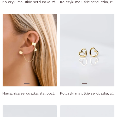
Kolczyki malutkie serduszka, złoty S205973Z00
Kolczyki malutkie serduszka, złoty S205930Z00
Nausznica serduszka, stal pozłacana S205357Z00
Kolczyki malutkie serduszka, złoty S205915Z00