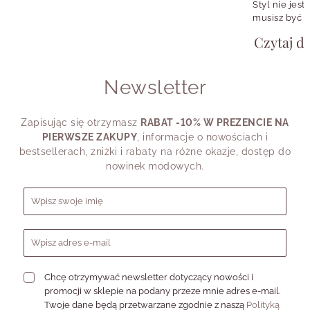
kolczyków albo w symbolu, który przypomina
Styl nie jest
o konkretnej osobie, momencie czy emocji.
musisz być w
girl, fanką k
Czytaj da
chcesz wyglą
potrzebujesz
shirtu, a cz
Newsletter
przypomina.
Dlatego pyta
swojego styl
Zapisując się otrzymasz
RABAT -10% W PREZENCIE NA
dziś powiedz
PIERWSZE ZAKUPY
, informacje o nowościach i
bestsellerach, zniżki i rabaty na różne okazje, dostęp do
nowinek modowych.
Formularz zapisu do newslettera
Chcę otrzymywać newsletter dotyczący nowości i
promocji w sklepie na podany przeze mnie adres e-mail.
Twoje dane będą przetwarzane zgodnie z naszą
Polityką