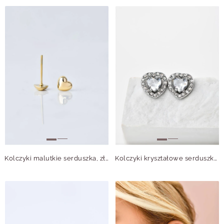
Kolczyki malutkie serduszka, złoty S205967Z00
Kolczyki kryształowe serduszka, srebrny S205023S00