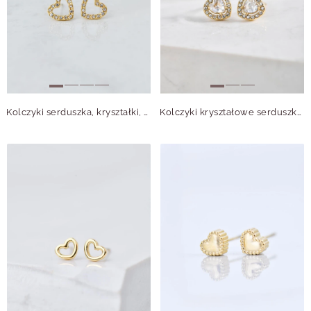
Kolczyki serduszka, kryształki, złoty S205246Z00
Kolczyki kryształowe serduszka, złoty S205023Z00