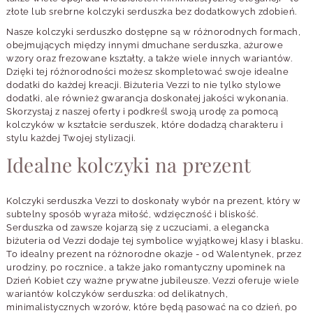
złote lub srebrne kolczyki serduszka bez dodatkowych zdobień.
Nasze kolczyki serduszko dostępne są w różnorodnych formach,
obejmujących między innymi dmuchane serduszka, ażurowe
wzory oraz frezowane kształty, a także wiele innych wariantów.
Dzięki tej różnorodności możesz skompletować swoje idealne
dodatki do każdej kreacji. Biżuteria Vezzi to nie tylko stylowe
dodatki, ale również gwarancja doskonałej jakości wykonania.
Skorzystaj z naszej oferty i podkreśl swoją urodę za pomocą
kolczyków w kształcie serduszek, które dodadzą charakteru i
stylu każdej Twojej stylizacji.
Idealne kolczyki na prezent
Kolczyki serduszka Vezzi to doskonały wybór na prezent, który w
subtelny sposób wyraża miłość, wdzięczność i bliskość.
Serduszka od zawsze kojarzą się z uczuciami, a elegancka
biżuteria od Vezzi dodaje tej symbolice wyjątkowej klasy i blasku.
To idealny prezent na różnorodne okazje - od Walentynek, przez
urodziny, po rocznice, a także jako romantyczny upominek na
Dzień Kobiet czy ważne prywatne jubileusze. Vezzi oferuje wiele
wariantów kolczyków serduszka: od delikatnych,
minimalistycznych wzorów, które będą pasować na co dzień, po