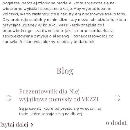
bogatsze, bardziej zdobione modele, które sprawdzą się na
wieczorne wyjścia i specjalne okazje. Aby wybrać idealne
kolczyki, warto zastanowić się nad stylem obdarowywanej osoby.
Czy preferuje subtelny minimalizm, czy może lubi biżuterię, która
przyciąga uwagę? W kolekcji Vezzi każdy znajdzie coś
odpowiedniego - zarówno złote, jak i srebrne serduszka są
zaprojektowane z myślą o elegancji i ponadczasowości, co
sprawia, że stanowią piękny, osobisty podarunek.
Blog
Prezentownik dla Niej —
wyjątkowe pomysły od VEZZI
Są prezenty, które po prostu się wręcza. I są
takie, które zostają z nią na dłużej —
w codziennych stylizacjach, w szkatułce,
o dodat
Czytaj dalej
w małym rytuale zakładania ulubionych