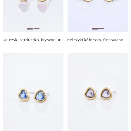
Kolczyki serduszko, kryształ urodzeniowy Lipiec, stal pozłacana S210760Z00
Kolczyki kółeczka, frezowane, serduszka, stal pozłacana S211743Z00