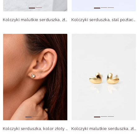
Kolczyki malutkie serduszka, złoty S205921Z00
Kolczyki serduszka, stal pozłacana S209971Z00
Kolczyki serduszka, kolor złoty S200272Z02
Kolczyki malutkie serduszka, złoty S205927Z00