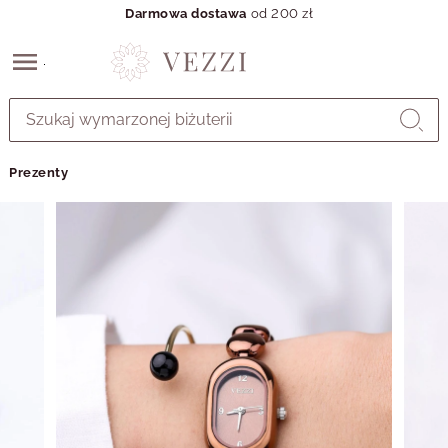
Darmowa dostawa
od 200 zł
Przejdź
do
GŁÓWNEJ
ZAWARTOŚCI
Prezenty
MENU
MENU
UŻYTKOWNIKA
WYSZUKIWARKI