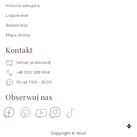
Historia zakupów
Logowanie
Rejestracja
Mapa strony
Kontakt
[email protected]
+48 503 388 904
Pracujemy
Pn-pt 7:00 - 15:00
od
poniedziałku
Obserwuj nas
do
piątku
od
siódmej
do
piętnastej
Copyright © Vezzi