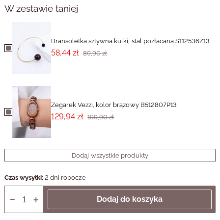
W zestawie taniej
Bransoletka sztywna kulki, stal pozłacana S112536Z13
58,44 zł
89,90 zł
Zegarek Vezzi, kolor brązowy B512807P13
129,94 zł
199,90 zł
Dodaj wszystkie produkty
Czas wysyłki:
2 dni robocze