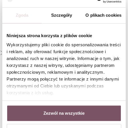
Blog
Zgoda
Szczegóły
O plikach cookies
Prezentownik dla Niej —
wyjątkowe pomysły od VEZZI
Niniejsza strona korzysta z plików cookie
Są prezenty, które po prostu się wręcza. I są takie,
które zostają z nią na dłużej — w codziennych
Wykorzystujemy pliki cookie do spersonalizowania treści
stylizacjach, w szkatułce, w małym rytuale
o dodatk
Czytaj dalej
i reklam, aby oferować funkcje społecznościowe i
zakładania ulubionych kolczyków albo
analizować ruch w naszej witrynie. Informacje o tym, jak
w symbolu, który przypomina o konkretnej
Styl nie jest 
osobie, momencie czy emocji.
korzystasz z naszej witryny, udostępniamy partnerom
musisz być wy
fanką klasyki
społecznościowym, reklamowym i analitycznym.
Czytaj da
wyglądać spok
Partnerzy mogą połączyć te informacje z innymi danymi
trzeciego zak
otrzymanymi od Ciebie lub uzyskanymi podczas
charms, który
Newsletter
korzystania z ich usług.
Dlatego pyta
swojego stylu
powiedzieć d
Zapisując się otrzymasz
RABAT -10% W PREZENCIE NA
Zezwól na wszystkie
PIERWSZE ZAKUPY
, informacje o nowościach i
bestsellerach, zniżki i rabaty na różne okazje, dostęp do
nowinek modowych.