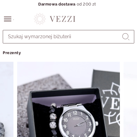
Darmowa dostawa
od 200 zł
Przejdź
do
GŁÓWNEJ
ZAWARTOŚCI
Prezenty
MENU
MENU
UŻYTKOWNIKA
WYSZUKIWARKI