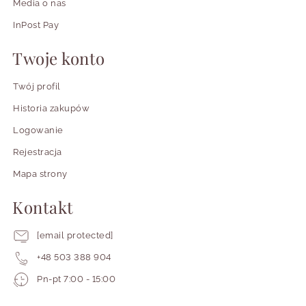
Media o nas
InPost Pay
Twoje konto
Twój profil
Historia zakupów
Logowanie
Rejestracja
Mapa strony
Kontakt
[email protected]
+48 503 388 904
Pracujemy
Pn-pt 7:00 - 15:00
od
poniedziałku