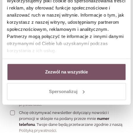
Wykorzystujemy pliki cookie do spersonalizowania treści
Newsletter
i reklam, aby oferować funkcje społecznościowe i
latego pytanie „Jak dobrać odpowiednią biżuterię do
wojego stylu?” warto zadać trochę inaczej: “Co chcę dziś
analizować ruch w naszej witrynie. Informacje o tym, jak
owiedzieć detalem?”.
Zapisując się otrzymasz
RABAT -10% W PREZENCIE NA
korzystasz z naszej witryny, udostępniamy partnerom
PIERWSZE ZAKUPY
, informacje o nowościach i
społecznościowym, reklamowym i analitycznym.
bestsellerach, zniżki i rabaty na różne okazje, dostęp do
Partnerzy mogą połączyć te informacje z innymi danymi
nowinek modowych.
otrzymanymi od Ciebie lub uzyskanymi podczas
korzystania z ich usług.
Formularz zapisu do newslettera
Zezwól na wszystkie
Chcę otrzymywać newsletter dotyczący nowości i
Spersonalizuj
promocji w sklepie na podany przeze mnie adres e-mail.
Twoje dane będą przetwarzane zgodnie z naszą
Polityką
prywatności
.
Chcę otrzymywać newsletter dotyczący nowości i
promocji w sklepie na podany przeze mnie
numer
telefonu
. Twoje dane będą przetwarzane zgodnie z naszą
Polityką prywatności
.