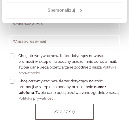
bestsellerach, zniżki i rabaty na różne okazje, dostęp do
nowinek modowych.
Spersonalizuj
Formularz zapisu do newslettera
Chcę otrzymywać newsletter dotyczący nowości i
promocji w sklepie na podany przeze mnie adres e-mail.
Twoje dane będą przetwarzane zgodnie z naszą
Polityką
prywatności
.
Chcę otrzymywać newsletter dotyczący nowości i
promocji w sklepie na podany przeze mnie
numer
telefonu
. Twoje dane będą przetwarzane zgodnie z naszą
Polityką prywatności
.