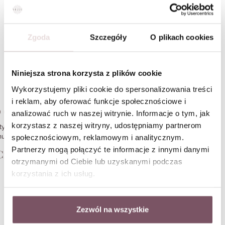
Blog
Zgoda
Szczegóły
O plikach cookies
Jak dobrać odpowiednią
biżuterię do swojego stylu?
Niniejsza strona korzysta z plików cookie
Lekcje od projektantów, którzy
S
Wykorzystujemy pliki cookie do spersonalizowania treści
zmienili sposób myślenia
t
i reklam, aby oferować funkcje społecznościowe i
w
o dodatkach
Czytaj da
analizować ruch w naszej witrynie. Informacje o tym, jak
d
korzystasz z naszej witryny, udostępniamy partnerom
l
tyl nie jest etykietą, którą wybierasz raz na zawsze. Nie
w
społecznościowym, reklamowym i analitycznym.
usisz być wyłącznie minimalistką, romantyczką, boho girl,
anką klasyki albo trendsetterką. Jednego dnia chcesz
Partnerzy mogą połączyć te informacje z innymi danymi
W
Czytaj dalej
yglądać spokojnie i czysto, drugiego potrzebujesz koloru,
otrzymanymi od Ciebie lub uzyskanymi podczas
rzeciego zakładasz perły do T-shirtu, a czwartego wybierasz
korzystania z ich usług.
harms, który coś Ci przypomina.
Newsletter
latego pytanie „Jak dobrać odpowiednią biżuterię do
wojego stylu?” warto zadać trochę inaczej: “Co chcę dziś
owiedzieć detalem?”.
Zezwól na wszystkie
Zapisując się otrzymasz
RABAT -10% W PREZENCIE NA
PIERWSZE ZAKUPY
, informacje o nowościach i