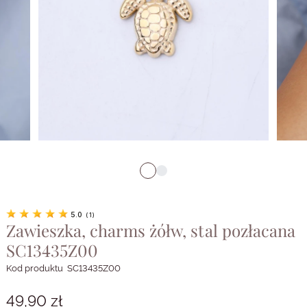
5.0
(
1
)
Zawieszka, charms żółw, stal pozłacana
SC13435Z00
Kod produktu
SC13435Z00
49,90 zł