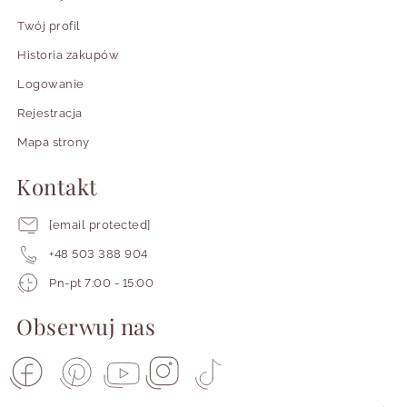
Twój profil
Historia zakupów
Logowanie
Rejestracja
Mapa strony
Kontakt
[email protected]
+48 503 388 904
Pracujemy
Pn-pt 7:00 - 15:00
od
poniedziałku
Obserwuj nas
do
piątku
od
siódmej
do