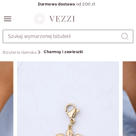
Darmowa dostawa
od 200 zł
Przejdź
do
GŁÓWNEJ
ZAWARTOŚCI
Charmsy i zawieszki
Biżuteria damska
MENU
MENU
UŻYTKOWNIKA
WYSZUKIWARKI