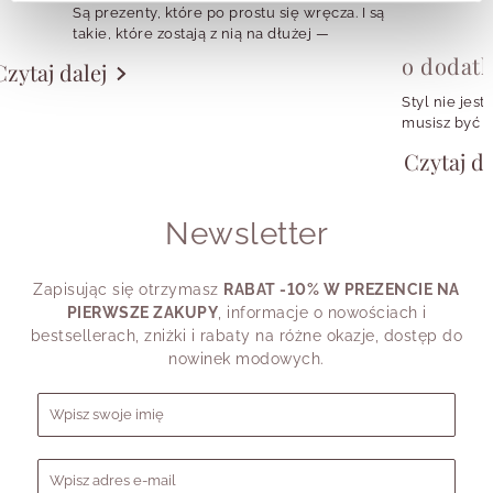
Są prezenty, które po prostu się wręcza. I są
takie, które zostają z nią na dłużej —
w codziennych stylizacjach, w szkatułce,
o dodat
Czytaj dalej
w małym rytuale zakładania ulubionych
kolczyków albo w symbolu, który przypomina
Styl nie jest
o konkretnej osobie, momencie czy emocji.
musisz być w
girl, fanką k
Czytaj da
chcesz wyglą
potrzebujesz
shirtu, a cz
Newsletter
przypomina.
Dlatego pyta
swojego styl
Zapisując się otrzymasz
RABAT -10% W PREZENCIE NA
dziś powiedz
PIERWSZE ZAKUPY
, informacje o nowościach i
bestsellerach, zniżki i rabaty na różne okazje, dostęp do
nowinek modowych.
Formularz zapisu do newslettera