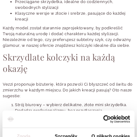
Przeciągane skrzydełka, idealne do codziennych,
swobodnych stylizacji
Klasyczne wersje w złocie i srebrze, pasujące do każdej
kreacji
Każdy model został starannie zaprojektowany, by podkreślić
Twoją naturalną urodę i dodać charakteru każdej stylizacji.
Niezależnie od tego, czy preferujesz subtelny szyk, czy odważny
glamour, w naszej ofercie znajdziesz kolczyki idealne dla siebie.
Skrzydlate kolczyki na każdą
okazję
Vezzi proponuje biżuterię, która pozwoli Ci błyszczeć od świtu do
zmierzchu w każdym miejscu. Do jakich kreacji pasują? Oto nasze
sugestie:
Strój biurowy – wybierz delikatne, złote mini skrzydełka.
Dodadzą profesjonalizmu, bez przytłaczania.
Lunch z przyjaciółkami – postaw na srebrne przeciągane
kolczyki. Ich swobodny charakter idealnie wpasuje się w
atmosferę spotkania.
Wieczorna gala – olśnij wszystkich kolczykami z
Zgoda
Szczegóły
O plikach cookies