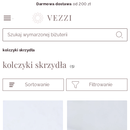
Darmowa dostawa
od 200 zł
Przejdź
do
GŁÓWNEJ
ZAWARTOŚCI
kolczyki skrzydła
PRODUKTÓW
MENU
kolczyki skrzydła
MENU
(5)
UŻYTKOWNIKA
WYSZUKIWARKI
Sortowanie
Filtrowanie