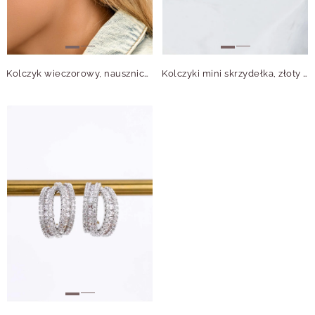
Kolczyk wieczorowy, nausznica skrzydło z kryształkami B210094Z00
Kolczyki mini skrzydełka, złoty S204315Z00