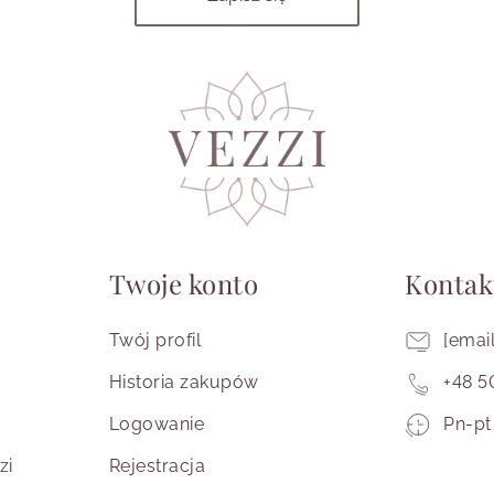
Twoje konto
Kontak
Twój profil
[emai
Historia zakupów
+48 5
Prac
Logowanie
Pn-pt
od
zi
Rejestracja
ponie