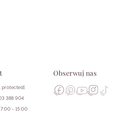
t
Obserwuj nas
l protected]
03 388 904
ujemy
 7:00 - 15:00
działku