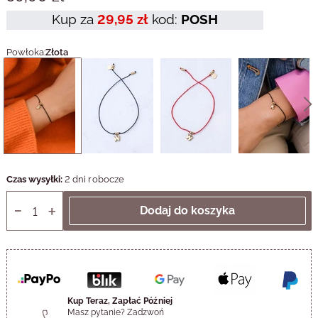
Kup za
29,95 zł
kod:
POSH
Powłoka:
Złota
Czas wysyłki:
2 dni robocze
Kup Teraz, Zapłać Później
Masz pytanie? Zadzwoń