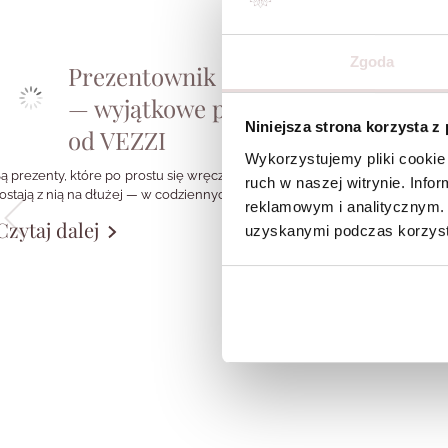
Zgoda
Prezentownik dla Niej
Jak
— wyjątkowe pomysły
biż
Niniejsza strona korzysta z
od VEZZI
styl
Wykorzystujemy pliki cookie 
pro
ą prezenty, które po prostu się wręcza. I są takie, które
ruch w naszej witrynie. Inf
ostają z nią na dłużej — w codziennych stylizacjach,
zmienili s
reklamowym i analitycznym. 
 szkatułce, w małym rytuale zakładania ulubionych
Czytaj dalej
o dodatka
uzyskanymi podczas korzysta
olczyków albo w symbolu, który przypomina
 konkretnej osobie, momencie czy emocji.
Styl nie jest etykie
musisz być wyłączn
girl, fanką klasyki 
Czytaj dalej
chcesz wyglądać sp
potrzebujesz koloru
shirtu, a czwartego
przypomina.
Dlatego pytanie „J
swojego stylu?” wa