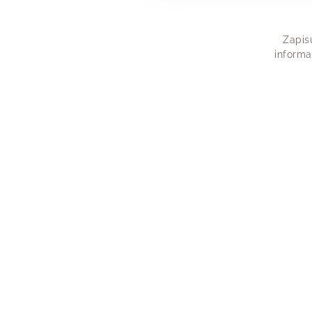
dziś powiedzieć de
Zapis
informa