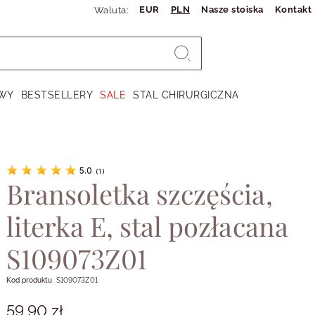
EUR
PLN
Nasze stoiska
Kontakt
Waluta:
WY
BESTSELLERY
SALE
STAL CHIRURGICZNA
5.0
(
1
)
Bransoletka szczęścia,
literka E, stal pozłacana
S109073Z01
Kod produktu
S109073Z01
59,90 zł