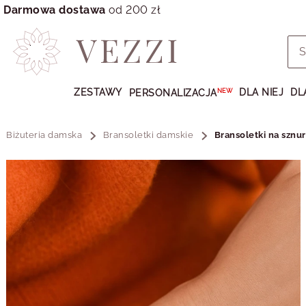
Darmowa dostawa
od 200 zł
Przejdź
do
ZESTAWY
DLA NIEJ
DL
PERSONALIZACJA
NEW
GŁÓWNEJ
ZAWARTOŚCI
MENU
Biżuteria damska
Bransoletki damskie
Bransoletki na sznu
MENU
UŻYTKOWNIKA
WYSZUKIWARKI