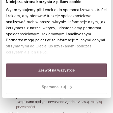
Niniejsza strona korzysta z plików cookie
fanką klasyki
Czytaj da
wyglądać spok
Wykorzystujemy pliki cookie do spersonalizowania treści
trzeciego zak
i reklam, aby oferować funkcje społecznościowe i
charms, który
Newsletter
analizować ruch w naszej witrynie. Informacje o tym, jak
Dlatego pyta
korzystasz z naszej witryny, udostępniamy partnerom
swojego stylu
społecznościowym, reklamowym i analitycznym.
powiedzieć d
Zapisując się otrzymasz
RABAT -10% W PREZENCIE NA
Partnerzy mogą połączyć te informacje z innymi danymi
PIERWSZE ZAKUPY
, informacje o nowościach i
otrzymanymi od Ciebie lub uzyskanymi podczas
bestsellerach, zniżki i rabaty na różne okazje, dostęp do
nowinek modowych.
korzystania z ich usług.
Formularz zapisu do newslettera
Zezwól na wszystkie
Spersonalizuj
Chcę otrzymywać newsletter dotyczący nowości i
promocji w sklepie na podany przeze mnie adres e-mail.
Twoje dane będą przetwarzane zgodnie z naszą
Polityką
prywatności
.