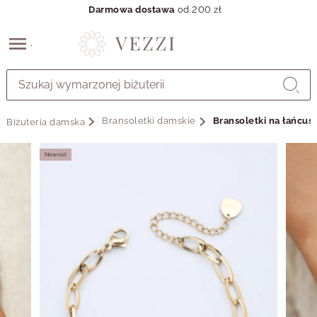
Darmowa dostawa
od 200 zł
Przejdź
do
GŁÓWNEJ
ZAWARTOŚCI
Bransoletki damskie
Bransoletki na łańcus
Biżuteria damska
MENU
MENU
UŻYTKOWNIKA
Nowość
WYSZUKIWARKI