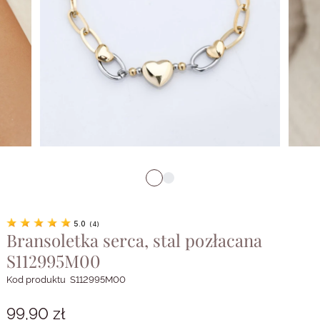
5.0
(
4
)
Bransoletka serca, stal pozłacana
S112995M00
Kod produktu
S112995M00
99,90 zł