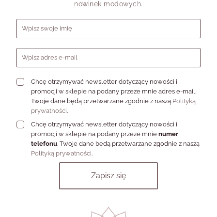
Najpiękniej pracuje wtedy, gdy:
nowinek modowych.
zestawiasz ją z prostymi fasonami,
Formularz zapisu do newslettera
budujesz stylizację na fakturach, nie na nadmiarze
dodatków,
łączysz kilka subtelnych elementów zamiast jednego
ciężkiego akcentu,
pozwalasz biżuterii dopełniać, a nie konkurować,
traktujesz detal jako część nastroju, nie tylko ozdobę.
Chcę otrzymywać newsletter dotyczący nowości i
I właśnie dlatego biżuteria z kulką tak dobrze odnajduje się w
promocji w sklepie na podany przeze mnie adres e-mail.
szafie kapsułowej, w codziennych stylizacjach i w lookach, które
Twoje dane będą przetwarzane zgodnie z naszą
Polityką
mają wyglądać naturalnie, ale nie przypadkowo.
prywatności
.
Jaką energię wnosi biżuteria z
Chcę otrzymywać newsletter dotyczący nowości i
promocji w sklepie na podany przeze mnie
numer
kulkami?
telefonu
. Twoje dane będą przetwarzane zgodnie z naszą
Polityką prywatności
.
Jeśli chcesz,
Biżuteria z kulkami
żeby stylizacja
wnosi do niej…
była…