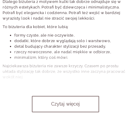
Dlatego biżuteria z motywem kulki tak dobrze odnajduje się w
różnych estetykach. Potrafi być dziewczęca i minimalistyczna.
Potrafi być elegancka i codzienna. Potrafi też wejść w bardziej
wyrazisty look i nadal nie stracić swojej lekkości.
To biżuteria dla kobiet, które lubią:
formy czyste, ale nie oczywiste,
dodatki, które dobrze wyglądają solo i warstwowo,
detal budujący charakter stylizacji bez przesady,
rzeczy nowoczesne, ale nadal miękkie w odbiorze,
minimalizm, który coś mówi.
Najciekawsza biżuteria nie zawsze krzyczy. Czasem po prostu
układa stylizację tak dobrze, że wszystko inne zaczyna pracować
wokół niej.
Biżuteria z kulką ma w sobie coś
architektonicznego
Czytaj więcej
Jest w niej porządek, powtarzalność, linia i równowaga, ale nie
chłód. Właśnie to połączenie sprawia, że biżuteria z kulką tak
dobrze działa na co dzień. Nie jest ciężka, nie narzuca się, nie
przytłacza. A jednocześnie wnosi do stylizacji coś bardzo