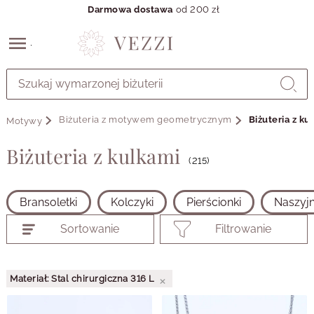
Darmowa dostawa
od 200 zł
Przejdź
do
GŁÓWNEJ
ZAWARTOŚCI
Biżuteria z motywem geometrycznym
Biżuteria z ku
Motywy
PRODUKTÓW
MENU
Biżuteria z kulkami
MENU
(215)
UŻYTKOWNIKA
WYSZUKIWARKI
Bransoletki
Kolczyki
Pierścionki
Naszyjn
Sortowanie
Filtrowanie
×
Materiał: Stal chirurgiczna 316 L