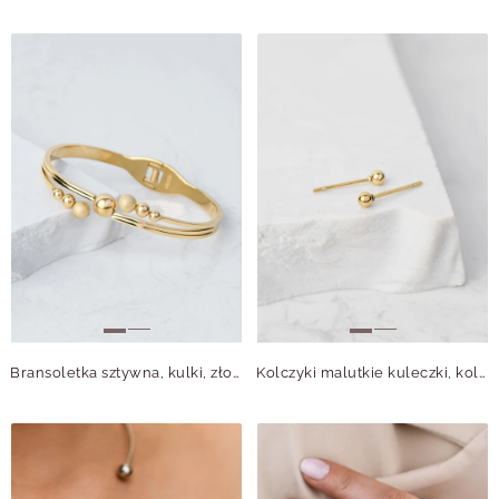
Bransoletka sztywna, kulki, złoty S106394Z00
Kolczyki malutkie kuleczki, kolor złoty S2V70889-Z