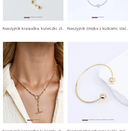
Naszyjnik krawatka, kuleczki, złoty S3V71962-2Z
Naszyjnik żmijka z kulkami, stal S304795S00