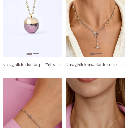
Naszyjnik kulka, Jaspis Zebra, różowy, stal pozłacana S310669Z00
Naszyjnik krawatka, kuleczki, stal S314468S00