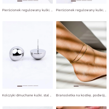
Pierścionek regulowany kulki, stal S412555S00-0
Pierścionek regulowany kulki, stal S412548S00-0
Kolczyki dmuchane kulki, stal S212547S00
Bransoletka na kostkę, podwójna, kuleczki, złoty S107921Z00