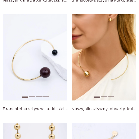
Naszyjnik krawatka kuleczki, stal pozłacana S314468Z00
Bransoletka sztywna kulki, stal pozłacana S112538Z00
Bransoletka sztywna kulki, stal pozłacana S112536Z13
Naszyjnik sztywny, otwarty, kulka, stal pozłacana S312543Z00