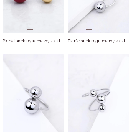
Pierścionek regulowany kulki, stal pozłacana S412541Z03-0
Pierścionek regulowany kulki, stal S412542S00-0