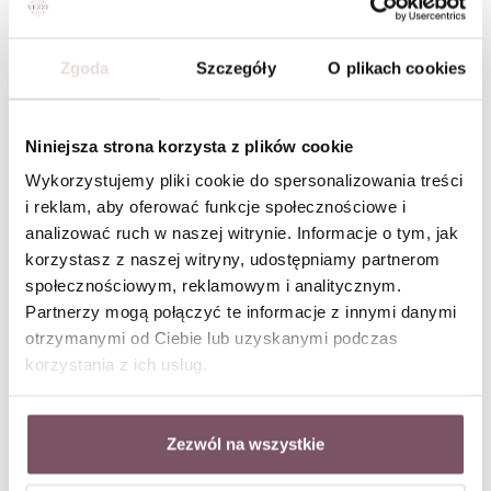
Kolczyki kuleczki (0,6 cm), stal pozłacana S210246Z00
Kolczyki dmuchane kulki, złoty S205088Z00
Zgoda
Szczegóły
O plikach cookies
Niniejsza strona korzysta z plików cookie
Wykorzystujemy pliki cookie do spersonalizowania treści
i reklam, aby oferować funkcje społecznościowe i
analizować ruch w naszej witrynie. Informacje o tym, jak
korzystasz z naszej witryny, udostępniamy partnerom
społecznościowym, reklamowym i analitycznym.
Partnerzy mogą połączyć te informacje z innymi danymi
otrzymanymi od Ciebie lub uzyskanymi podczas
korzystania z ich usług.
Zezwól na wszystkie
Kolczyki kuleczki, brokatowy mat, (0,2cm), złoty S204935Z00
Kolczyki kuleczki, brokatowy mat, (0,4 cm), złoty S204937Z00