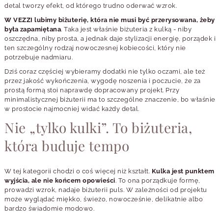
detal tworzy efekt, od którego trudno oderwać wzrok.
W VEZZI lubimy biżuterię, która nie musi być przerysowana, żeby
była zapamiętana
. Taka jest właśnie biżuteria z kulką - niby
oszczędna, niby prosta, a jednak daje stylizacji energię, porządek i
ten szczególny rodzaj nowoczesnej kobiecości, który nie
potrzebuje nadmiaru.
Dziś coraz częściej wybieramy dodatki nie tylko oczami, ale też
przez jakość wykończenia, wygodę noszenia i poczucie, że za
prostą formą stoi naprawdę dopracowany projekt. Przy
minimalistycznej biżuterii ma to szczególne znaczenie, bo właśnie
w prostocie najmocniej widać każdy detal.
Nie „tylko kulki”. To biżuteria,
która buduje tempo
W tej kategorii chodzi o coś więcej niż kształt.
Kulka jest punktem
wyjścia, ale nie końcem opowieści
. To ona porządkuje formę,
prowadzi wzrok, nadaje biżuterii puls. W zależności od projektu
może wyglądać miękko, świeżo, nowocześnie, delikatnie albo
bardzo świadomie modowo.