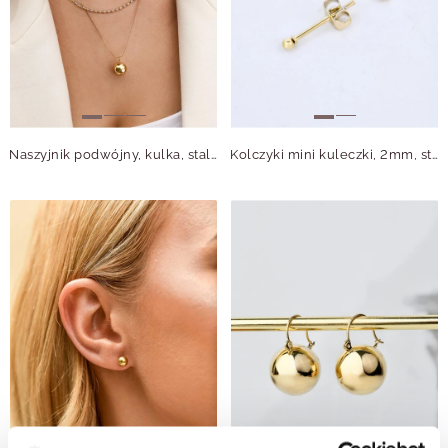
Naszyjnik podwójny, kulka, stal pozłacana S312356M00
Kolczyki mini kuleczki, 2mm, stal pozłacana S210244Z00