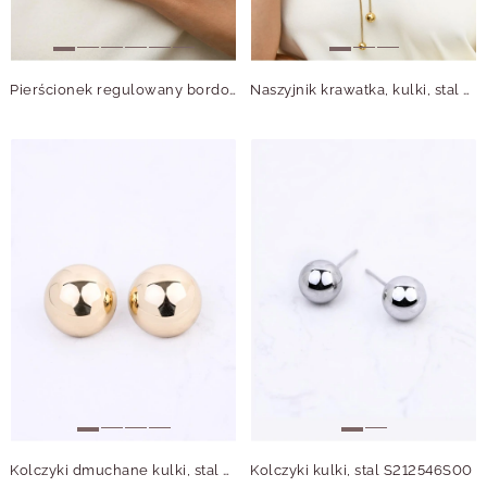
Pierścionek regulowany bordowe kulki, stal pozłacana S412555Z03-0
Naszyjnik krawatka, kulki, stal pozłacana S312556Z00
Kolczyki dmuchane kulki, stal pozłacana S212547Z00
Kolczyki kulki, stal S212546S00