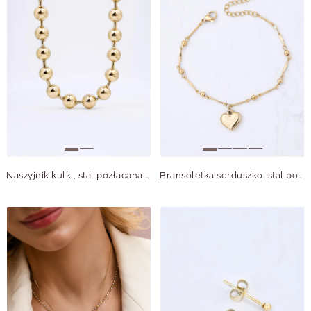
Naszyjnik kulki, stal pozłacana S312562Z00
Bransoletka serduszko, stal pozłacana S112287Z00