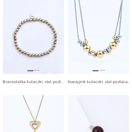
Bransoletka kuleczki, stal pozłacana S116349M00
Naszyjnik kuleczki, stal pozłacana S316415M00