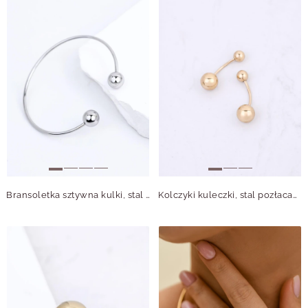
Bransoletka sztywna kulki, stal S112538S00
Kolczyki kuleczki, stal pozłacana S212540Z00