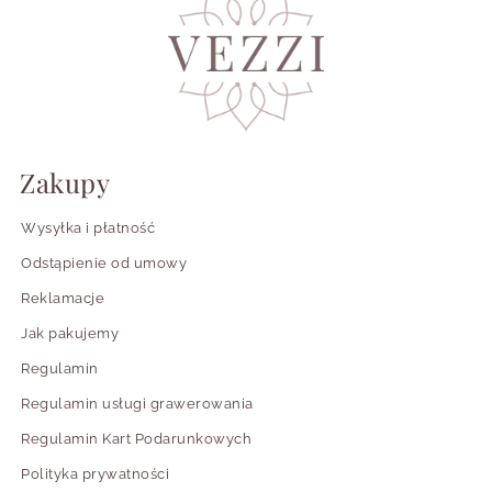
bardziej
rytm, regularność i
uporządkowana
wizualny porządek
bardziej
miękkość formy bez
kobieca
przesłodzenia
geometryczną
bardziej
prostotę i świeży
Zakupy
nowoczesna
detal
Wysyłka i płatność
subtelny akcent
bardziej lekka
Odstąpienie od umowy
bez ciężkości
Reklamacje
wrażenie
bardziej
Jak pakujemy
świadomego
dopracowana
wykończenia
Regulamin
Regulamin usługi grawerowania
detal, który nie
bardziej „Twoja”
dominuje, ale
Regulamin Kart Podarunkowych
buduje charakter
Polityka prywatności