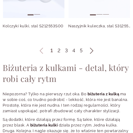
Kolczyki kulki, stal S212553S00
Naszyjnik kuleczka, stal S312557S00
1
2
3
4
5
Biżuteria z kulkami - detal, który
robi cały rytm
Niepozorna? Tylko na pierwszy rzut oka. Bo
biżuteria z kulką
ma
w sobie coś, co trudno podrobić - lekkość, która nie jest banalna.
Prostotę, która nie jest nudna. I ten rodzaj regularności, który
zamiast uspokajać, potrafi zbudować cały charakter stylizacji.
Są dodatki, które działają przez formę. Są takie, które działają
przez blask. A
biżuteria kulki
działa przez rytm. Jedna kulka.
Druga. Kolejna. I nagle okazuje się, że to właśnie ten powtarzalny