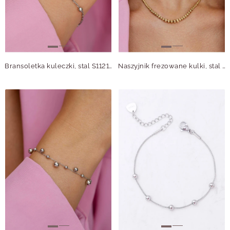
Bransoletka kuleczki, stal S112116S00
Naszyjnik frezowane kulki, stal pozłacana S313136Z00