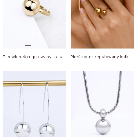
Pierścionek regulowany kulka, stal pozłacana S412544Z00-0
Pierścionek regulowany kulki, stal pozłacana S412555Z00-0