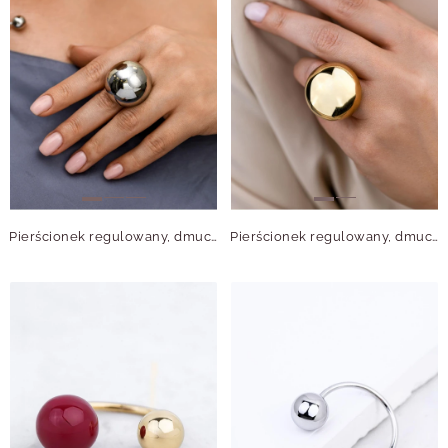
Pierścionek regulowany, dmuchana kula, stal S412545S00-0
Pierścionek regulowany, dmuchana kula, stal pozłacana S412545Z00-0