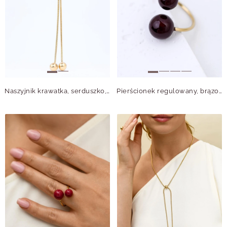
Naszyjnik krawatka, serduszko, kuleczki, stal pozłacana S316414M00
Pierścionek regulowany, brązowe kulki, stal pozłacana S412555Z13-0