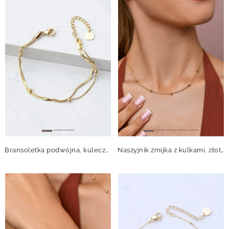
Bransoletka podwójna, kuleczki, złoty S106251Z00
Naszyjnik żmijka z kulkami, złoty S304795Z00